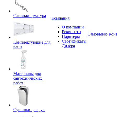
Сливная арматура
Компания
О компании
Реквизиты
Самовывоз
Кон
Парнтеры
Сертификаты
Комплектующие для
Дилера
ванн
Материалы для
сантехнических
работ
Сушилки для рук