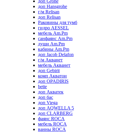
доп Grohe
доп Hansgrohe
г/м Relisan
доп Relisan
Раковины для тумб
гидро AESSEL
мебель Am.Pm
санфаянс Am.Pm
души Am.Pm
кабины Am.Pm
доп Jacob Delafon
г/м Акванет
мебель Акванет
доп Gebirit
комп Акватон
доп OPADIRIS
bette
доп Акватек
доп бас
доп Viega
доп AQWELLA 5
доп CLARBERG
фаянс ROCA
мебель ROCA
ванны ROCA