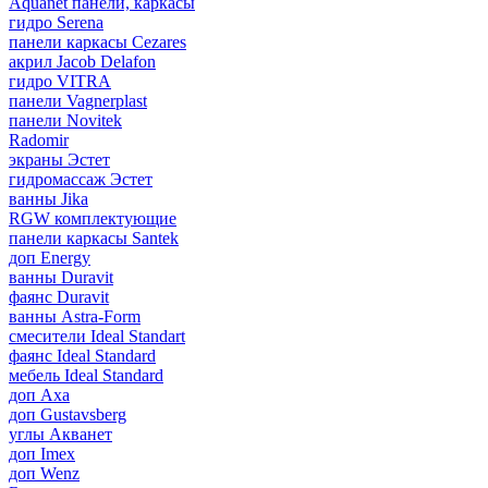
Aquanet панели, каркасы
гидро Serena
панели каркасы Cezares
акрил Jacob Delafon
гидро VITRA
панели Vagnerplast
панели Novitek
Radomir
экраны Эстет
гидромассаж Эстет
ванны Jika
RGW комплектующие
панели каркасы Santek
доп Energy
ванны Duravit
фаянс Duravit
ванны Astra-Form
смесители Ideal Standart
фаянс Ideal Standard
мебель Ideal Standard
доп Axa
доп Gustavsberg
углы Акванет
доп Imex
доп Wenz