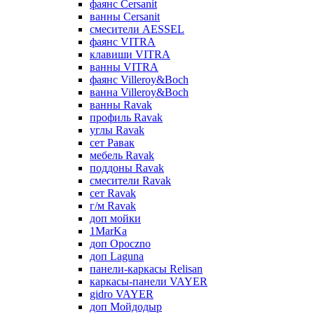
фаянс Cersanit
ванны Cersanit
смесители AESSEL
фаянс VITRA
клавиши VITRA
ванны VITRA
фаянс Villeroy&Boch
ванна Villeroy&Boch
ванны Ravak
профиль Ravak
углы Ravak
сет Равак
мебель Ravak
поддоны Ravak
смесители Ravak
сет Ravak
г/м Ravak
доп мойки
1MarKa
доп Opoczno
доп Laguna
панели-каркасы Relisan
каркасы-панели VAYER
gidro VAYER
доп Мойдодыр