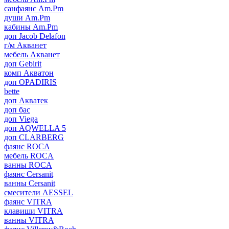
санфаянс Am.Pm
души Am.Pm
кабины Am.Pm
доп Jacob Delafon
г/м Акванет
мебель Акванет
доп Gebirit
комп Акватон
доп OPADIRIS
bette
доп Акватек
доп бас
доп Viega
доп AQWELLA 5
доп CLARBERG
фаянс ROCA
мебель ROCA
ванны ROCA
фаянс Cersanit
ванны Cersanit
смесители AESSEL
фаянс VITRA
клавиши VITRA
ванны VITRA