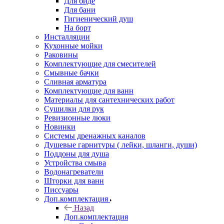
Для биде
Для бани
Гигиенический душ
На борт
Инсталляции
Кухонные мойки
Раковины
Комплектующие для смесителей
Смывные бачки
Сливная арматура
Комплектующие для ванн
Материалы для сантехнических работ
Сушилки для рук
Ревизионные люки
Новинки
Системы дренажных каналов
Душевые гарнитуры ( лейки, шланги, души)
Поддоны для душа
Устройства смыва
Водонагреватели
Шторки для ванн
Писсуары
Доп.комплектация
Назад
Доп.комплектация