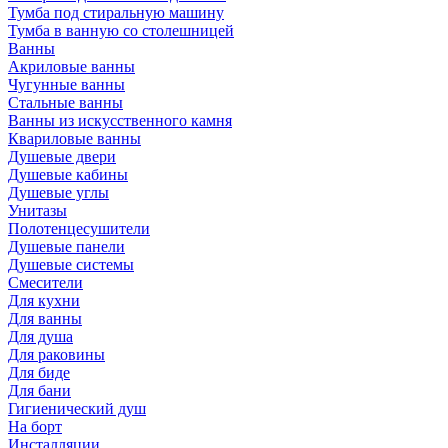
Тумба под стиральную машину
Тумба в ванную со столешницей
Ванны
Акриловые ванны
Чугунные ванны
Стальные ванны
Ванны из искусственного камня
Квариловые ванны
Душевые двери
Душевые кабины
Душевые углы
Унитазы
Полотенцесушители
Душевые панели
Душевые системы
Смесители
Для кухни
Для ванны
Для душа
Для раковины
Для биде
Для бани
Гигиенический душ
На борт
Инсталляции