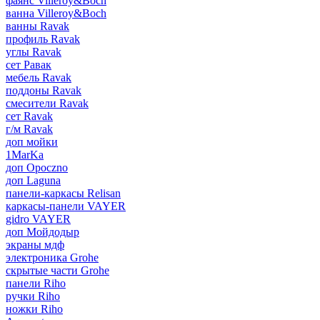
фаянс Villeroy&Boch
ванна Villeroy&Boch
ванны Ravak
профиль Ravak
углы Ravak
сет Равак
мебель Ravak
поддоны Ravak
смесители Ravak
сет Ravak
г/м Ravak
доп мойки
1MarKa
доп Opoczno
доп Laguna
панели-каркасы Relisan
каркасы-панели VAYER
gidro VAYER
доп Мойдодыр
экраны мдф
электроника Grohe
скрытые части Grohe
панели Riho
ручки Riho
ножки Riho