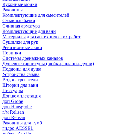
Кухонные мойки
Раковины
Комплектующие для смесителей
Смывные бачки
Сливная арматура
Комплектующие для ванн
Материалы для сантехнических работ
Сушилки для рук
Ревизионные люки
Новинки
Системы дренажных каналов
Душевые гарнитуры ( лейки, шланги, души)
Поддоны для душа
Устройства смыва
Водонагреватели
Шторки для ванн
Писсуары
Доп.комплектация
доп Grohe
доп Hansgrohe
г/м Relisan
доп Relisan
Раковины для тумб
гидро AESSEL
мебель Am.Pm