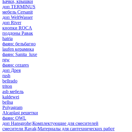
Бачки, крышки
доп TERMINUS
мебель Cersanit
доп WeltWasser
доп River
кнопки ROCA
поддоны Равак
hatria
фаянс бельбагно
laufen керамика
фаянс Sanita_luxe
rgw
фаянс cezares
доп Дрея
rush
bellrado
triton
asb мебель
kaldewei
bellsa
Polyagram
Alcaplast решетки
фаянс OWL
доп Hansgrohe;Комплектующие для смесителей
смесители Ravak;Материалы для сантехнических работ