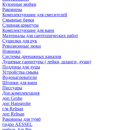
Кухонные мойки
Раковины
Комплектующие для смесителей
Смывные бачки
Сливная арматура
Комплектующие для ванн
Материалы для сантехнических работ
Сушилки для рук
Ревизионные люки
Новинки
Системы дренажных каналов
Душевые гарнитуры ( лейки, шланги, души)
Поддоны для душа
Устройства смыва
Водонагреватели
Шторки для ванн
Писсуары
Доп.комплектация
доп Grohe
доп Hansgrohe
г/м Relisan
доп Relisan
Раковины для тумб
гидро AESSEL
мебель Am.Pm