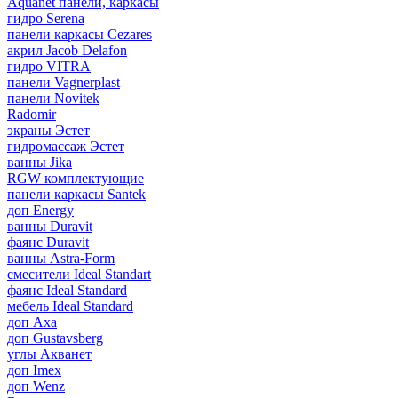
Aquanet панели, каркасы
гидро Serena
панели каркасы Cezares
акрил Jacob Delafon
гидро VITRA
панели Vagnerplast
панели Novitek
Radomir
экраны Эстет
гидромассаж Эстет
ванны Jika
RGW комплектующие
панели каркасы Santek
доп Energy
ванны Duravit
фаянс Duravit
ванны Astra-Form
смесители Ideal Standart
фаянс Ideal Standard
мебель Ideal Standard
доп Axa
доп Gustavsberg
углы Акванет
доп Imex
доп Wenz