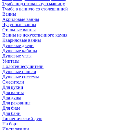
Тумба под стиральную машину
Тумба в ванную со столешницей
Ванны
Акриловые ванны
Чугунные ванны
Стальные ванны
Ванны из искусственного камня
Квариловые ванны
Душевые двери
Душевые кабины
Душевые углы
Унитазы
Полотенцесушители
Душевые панели
Душевые системы
Смесители
Для кухни
Для ванны
Для душа
Для раковины
Для биде
Для бани
Гигиенический душ
На борт
Инсталляции