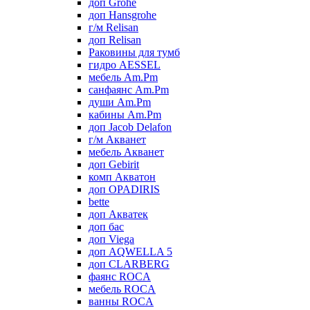
доп Grohe
доп Hansgrohe
г/м Relisan
доп Relisan
Раковины для тумб
гидро AESSEL
мебель Am.Pm
санфаянс Am.Pm
души Am.Pm
кабины Am.Pm
доп Jacob Delafon
г/м Акванет
мебель Акванет
доп Gebirit
комп Акватон
доп OPADIRIS
bette
доп Акватек
доп бас
доп Viega
доп AQWELLA 5
доп CLARBERG
фаянс ROCA
мебель ROCA
ванны ROCA