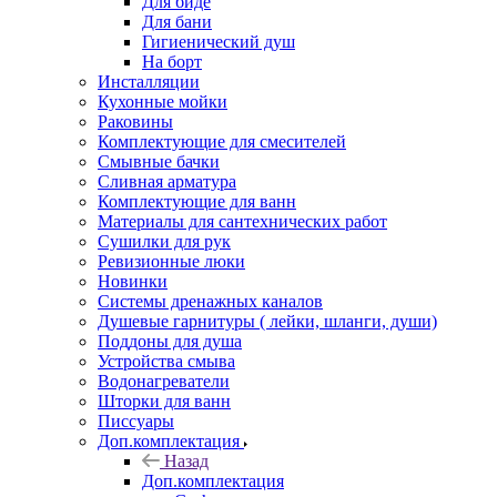
Для биде
Для бани
Гигиенический душ
На борт
Инсталляции
Кухонные мойки
Раковины
Комплектующие для смесителей
Смывные бачки
Сливная арматура
Комплектующие для ванн
Материалы для сантехнических работ
Сушилки для рук
Ревизионные люки
Новинки
Системы дренажных каналов
Душевые гарнитуры ( лейки, шланги, души)
Поддоны для душа
Устройства смыва
Водонагреватели
Шторки для ванн
Писсуары
Доп.комплектация
Назад
Доп.комплектация