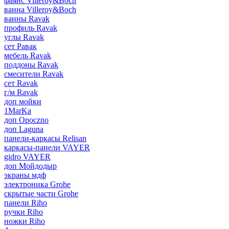
фаянс Villeroy&Boch
ванна Villeroy&Boch
ванны Ravak
профиль Ravak
углы Ravak
сет Равак
мебель Ravak
поддоны Ravak
смесители Ravak
сет Ravak
г/м Ravak
доп мойки
1MarKa
доп Opoczno
доп Laguna
панели-каркасы Relisan
каркасы-панели VAYER
gidro VAYER
доп Мойдодыр
экраны мдф
электроника Grohe
скрытые части Grohe
панели Riho
ручки Riho
ножки Riho