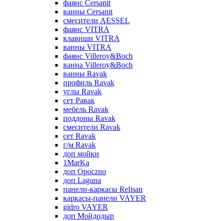
фаянс Cersanit
ванны Cersanit
смесители AESSEL
фаянс VITRA
клавиши VITRA
ванны VITRA
фаянс Villeroy&Boch
ванна Villeroy&Boch
ванны Ravak
профиль Ravak
углы Ravak
сет Равак
мебель Ravak
поддоны Ravak
смесители Ravak
сет Ravak
г/м Ravak
доп мойки
1MarKa
доп Opoczno
доп Laguna
панели-каркасы Relisan
каркасы-панели VAYER
gidro VAYER
доп Мойдодыр