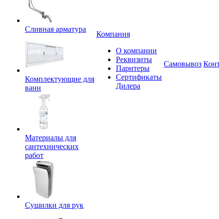
Сливная арматура
Компания
О компании
Реквизиты
Самовывоз
Кон
Парнтеры
Сертификаты
Комплектующие для
Дилера
ванн
Материалы для
сантехнических
работ
Сушилки для рук