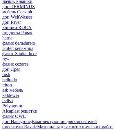
Бачки, крышки
доп TERMINUS
мебель Cersanit
доп WeltWasser
доп River
кнопки ROCA
поддоны Равак
hatria
фаянс бельбагно
laufen керамика
фаянс Sanita_luxe
rgw
фаянс cezares
доп Дрея
rush
bellrado
triton
asb мебель
kaldewei
bellsa
Polyagram
Alcaplast решетки
фаянс OWL
доп Hansgrohe;Комплектующие для смесителей
смесители Ravak;Материалы для сантехнических работ