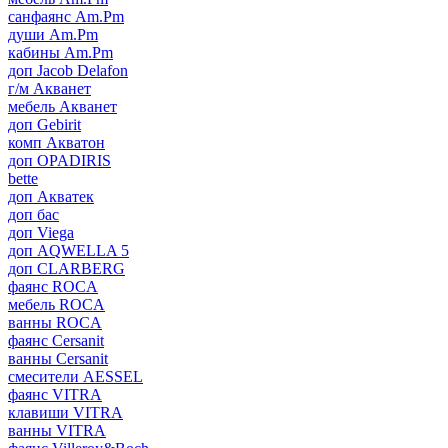
санфаянс Am.Pm
души Am.Pm
кабины Am.Pm
доп Jacob Delafon
г/м Акванет
мебель Акванет
доп Gebirit
комп Акватон
доп OPADIRIS
bette
доп Акватек
доп бас
доп Viega
доп AQWELLA 5
доп CLARBERG
фаянс ROCA
мебель ROCA
ванны ROCA
фаянс Cersanit
ванны Cersanit
смесители AESSEL
фаянс VITRA
клавиши VITRA
ванны VITRA