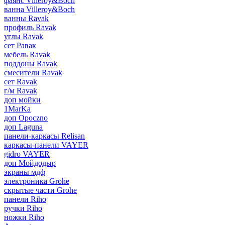
фаянс Villeroy&Boch
ванна Villeroy&Boch
ванны Ravak
профиль Ravak
углы Ravak
сет Равак
мебель Ravak
поддоны Ravak
смесители Ravak
сет Ravak
г/м Ravak
доп мойки
1MarKa
доп Opoczno
доп Laguna
панели-каркасы Relisan
каркасы-панели VAYER
gidro VAYER
доп Мойдодыр
экраны мдф
электроника Grohe
скрытые части Grohe
панели Riho
ручки Riho
ножки Riho