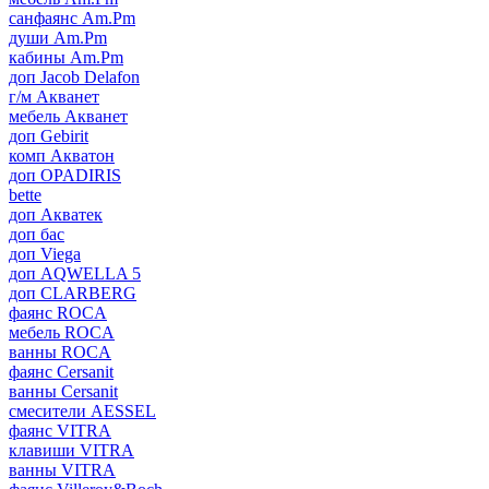
санфаянс Am.Pm
души Am.Pm
кабины Am.Pm
доп Jacob Delafon
г/м Акванет
мебель Акванет
доп Gebirit
комп Акватон
доп OPADIRIS
bette
доп Акватек
доп бас
доп Viega
доп AQWELLA 5
доп CLARBERG
фаянс ROCA
мебель ROCA
ванны ROCA
фаянс Cersanit
ванны Cersanit
смесители AESSEL
фаянс VITRA
клавиши VITRA
ванны VITRA