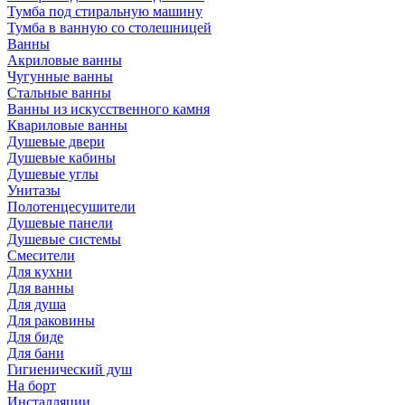
Тумба под стиральную машину
Тумба в ванную со столешницей
Ванны
Акриловые ванны
Чугунные ванны
Стальные ванны
Ванны из искусственного камня
Квариловые ванны
Душевые двери
Душевые кабины
Душевые углы
Унитазы
Полотенцесушители
Душевые панели
Душевые системы
Смесители
Для кухни
Для ванны
Для душа
Для раковины
Для биде
Для бани
Гигиенический душ
На борт
Инсталляции