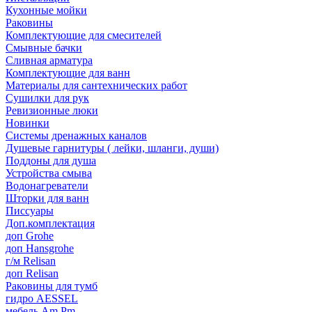
Кухонные мойки
Раковины
Комплектующие для смесителей
Смывные бачки
Сливная арматура
Комплектующие для ванн
Материалы для сантехнических работ
Сушилки для рук
Ревизионные люки
Новинки
Системы дренажных каналов
Душевые гарнитуры ( лейки, шланги, души)
Поддоны для душа
Устройства смыва
Водонагреватели
Шторки для ванн
Писсуары
Доп.комплектация
доп Grohe
доп Hansgrohe
г/м Relisan
доп Relisan
Раковины для тумб
гидро AESSEL
мебель Am.Pm