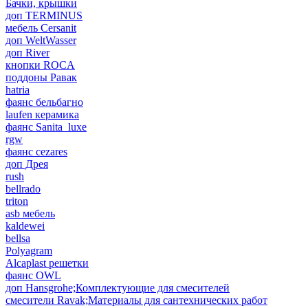
Бачки, крышки
доп TERMINUS
мебель Cersanit
доп WeltWasser
доп River
кнопки ROCA
поддоны Равак
hatria
фаянс бельбагно
laufen керамика
фаянс Sanita_luxe
rgw
фаянс cezares
доп Дрея
rush
bellrado
triton
asb мебель
kaldewei
bellsa
Polyagram
Alcaplast решетки
фаянс OWL
доп Hansgrohe;Комплектующие для смесителей
смесители Ravak;Материалы для сантехнических работ