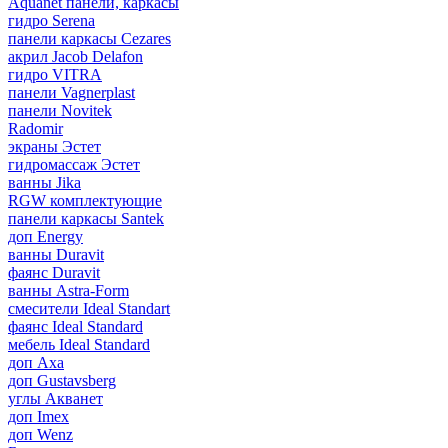
Aquanet панели, каркасы
гидро Serena
панели каркасы Cezares
акрил Jacob Delafon
гидро VITRA
панели Vagnerplast
панели Novitek
Radomir
экраны Эстет
гидромассаж Эстет
ванны Jika
RGW комплектующие
панели каркасы Santek
доп Energy
ванны Duravit
фаянс Duravit
ванны Astra-Form
смесители Ideal Standart
фаянс Ideal Standard
мебель Ideal Standard
доп Axa
доп Gustavsberg
углы Акванет
доп Imex
доп Wenz