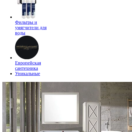
Фильтры и
умягчители для
воды
Европейская
сантехника
Уникальные