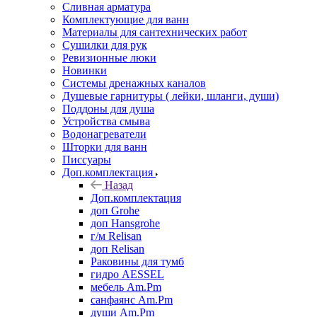
Сливная арматура
Комплектующие для ванн
Материалы для сантехнических работ
Сушилки для рук
Ревизионные люки
Новинки
Системы дренажных каналов
Душевые гарнитуры ( лейки, шланги, души)
Поддоны для душа
Устройства смыва
Водонагреватели
Шторки для ванн
Писсуары
Доп.комплектация
Назад
Доп.комплектация
доп Grohe
доп Hansgrohe
г/м Relisan
доп Relisan
Раковины для тумб
гидро AESSEL
мебель Am.Pm
санфаянс Am.Pm
души Am.Pm