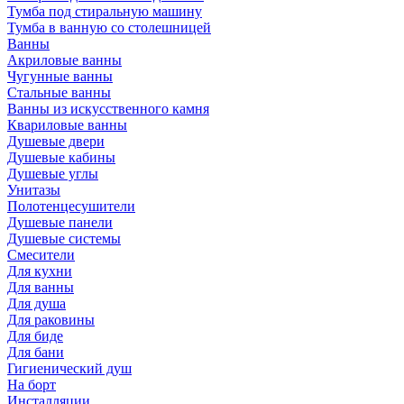
Тумба под стиральную машину
Тумба в ванную со столешницей
Ванны
Акриловые ванны
Чугунные ванны
Стальные ванны
Ванны из искусственного камня
Квариловые ванны
Душевые двери
Душевые кабины
Душевые углы
Унитазы
Полотенцесушители
Душевые панели
Душевые системы
Смесители
Для кухни
Для ванны
Для душа
Для раковины
Для биде
Для бани
Гигиенический душ
На борт
Инсталляции