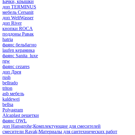
Бачки, крышки
доп TERMINUS
мебель Cersanit
доп WeltWasser
доп River
кнопки ROCA
поддоны Равак
hatria
фаянс бельбагно
laufen керамика
фаянс Sanita_luxe
rgw
фаянс cezares
доп Дрея
rush
bellrado
triton
asb мебель
kaldewei
bellsa
Polyagram
Alcaplast решетки
фаянс OWL
доп Hansgrohe;Комплектующие для смесителей
смесители Ravak;Материалы для сантехнических работ