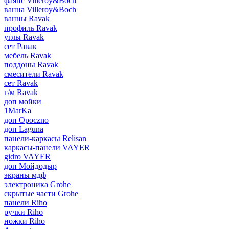
фаянс Villeroy&Boch
ванна Villeroy&Boch
ванны Ravak
профиль Ravak
углы Ravak
сет Равак
мебель Ravak
поддоны Ravak
смесители Ravak
сет Ravak
г/м Ravak
доп мойки
1MarKa
доп Opoczno
доп Laguna
панели-каркасы Relisan
каркасы-панели VAYER
gidro VAYER
доп Мойдодыр
экраны мдф
электроника Grohe
скрытые части Grohe
панели Riho
ручки Riho
ножки Riho