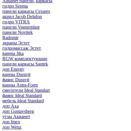
Aquanet панели, каркасы
гидро Serena
панели каркасы Cezares
акрил Jacob Delafon
гидро VITRA
панели Vagnerplast
панели Novitek
Radomir
экраны Эстет
гидромассаж Эстет
ванны Jika
RGW комплектующие
панели каркасы Santek
доп Energy
ванны Duravit
фаянс Duravit
ванны Astra-Form
смесители Ideal Standart
фаянс Ideal Standard
мебель Ideal Standard
доп Axa
доп Gustavsberg
углы Акванет
доп Imex
доп Wenz