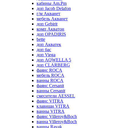
кабины Am.Pm
доп Jacob Delafon
г/м Акванет
мебель Акванет
доп Gebirit
комп Акватон
доп OPADIRIS
bette
доп Акватек
доп бас
доп Viega
доп AQWELLA 5
доп CLARBERG
фаянс ROCA
мебель ROCA
ванны ROCA
фаянс Cersanit
ванны Cersanit
смесители AESSEL
фаянс VITRA
клавиши VITRA
ванны VITRA
фаянс Villeroy&Boch
ванна Villeroy&Boch
ванны Ravak