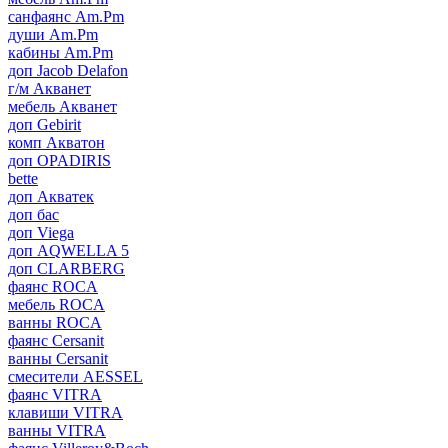
санфаянс Am.Pm
души Am.Pm
кабины Am.Pm
доп Jacob Delafon
г/м Акванет
мебель Акванет
доп Gebirit
комп Акватон
доп OPADIRIS
bette
доп Акватек
доп бас
доп Viega
доп AQWELLA 5
доп CLARBERG
фаянс ROCA
мебель ROCA
ванны ROCA
фаянс Cersanit
ванны Cersanit
смесители AESSEL
фаянс VITRA
клавиши VITRA
ванны VITRA