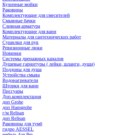
Кухонные мойки
Раковины
Комплектующие для смесителей
Смывные бачки
Сливная арматура
Комплектующие для ванн
Материалы для сантехнических работ
Сушилки для рук
Ревизионные люки
Новинки
Системы дренажных каналов
Душевые гарнитуры ( лейки, шланги, души)
Поддоны для душа
Устройства смыва
Водонагреватели
Шторки для ванн
Писсуары
Доп.комплектация
доп Grohe
доп Hansgrohe
г/м Relisan
доп Relisan
Раковины для тумб
гидро AESSEL
мебель Am.Pm