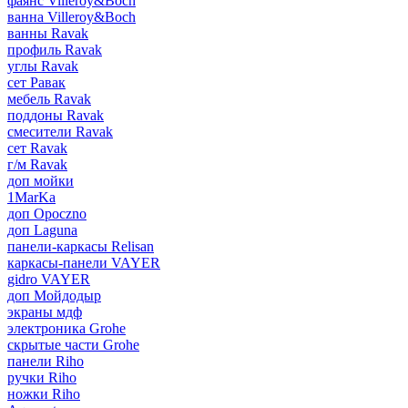
фаянс Villeroy&Boch
ванна Villeroy&Boch
ванны Ravak
профиль Ravak
углы Ravak
сет Равак
мебель Ravak
поддоны Ravak
смесители Ravak
сет Ravak
г/м Ravak
доп мойки
1MarKa
доп Opoczno
доп Laguna
панели-каркасы Relisan
каркасы-панели VAYER
gidro VAYER
доп Мойдодыр
экраны мдф
электроника Grohe
скрытые части Grohe
панели Riho
ручки Riho
ножки Riho