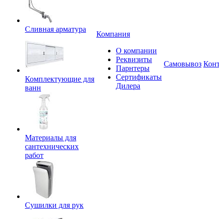
Сливная арматура
Компания
О компании
Реквизиты
Самовывоз
Кон
Парнтеры
Сертификаты
Комплектующие для
Дилера
ванн
Материалы для
сантехнических
работ
Сушилки для рук