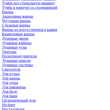
Тумба под стиральную машину
Тумба в ванную со столешницей
Ванны
Акриловые ванны
Чугунные ванны
Стальные ванны
Ванны из искусственного камня
Квариловые ванны
Душевые двери
Душевые кабины
Душевые углы
Унитазы
Полотенцесушители
Душевые панели
Душевые системы
Смесители
Для кухни
Для ванны
Для душа
Для раковины
Для биде
Для бани
Гигиенический душ
На борт
Инсталляции