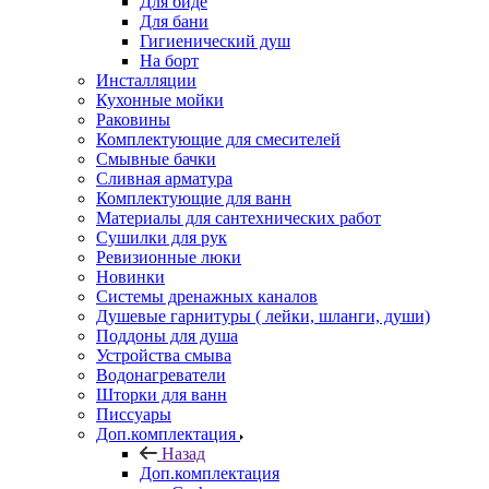
Для биде
Для бани
Гигиенический душ
На борт
Инсталляции
Кухонные мойки
Раковины
Комплектующие для смесителей
Смывные бачки
Сливная арматура
Комплектующие для ванн
Материалы для сантехнических работ
Сушилки для рук
Ревизионные люки
Новинки
Системы дренажных каналов
Душевые гарнитуры ( лейки, шланги, души)
Поддоны для душа
Устройства смыва
Водонагреватели
Шторки для ванн
Писсуары
Доп.комплектация
Назад
Доп.комплектация