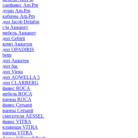
санфаянс Am.Pm
души Am.Pm
кабины Am.Pm
доп Jacob Delafon
г/м Акванет
мебель Акванет
доп Gebirit
комп Акватон
доп OPADIRIS
bette
доп Акватек
доп бас
доп Viega
доп AQWELLA 5
доп CLARBERG
фаянс ROCA
мебель ROCA
ванны ROCA
фаянс Cersanit
ванны Cersanit
смесители AESSEL
фаянс VITRA
клавиши VITRA
ванны VITRA