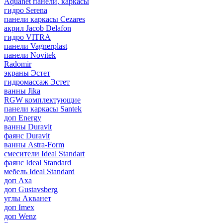
Aquanet панели, каркасы
гидро Serena
панели каркасы Cezares
акрил Jacob Delafon
гидро VITRA
панели Vagnerplast
панели Novitek
Radomir
экраны Эстет
гидромассаж Эстет
ванны Jika
RGW комплектующие
панели каркасы Santek
доп Energy
ванны Duravit
фаянс Duravit
ванны Astra-Form
смесители Ideal Standart
фаянс Ideal Standard
мебель Ideal Standard
доп Axa
доп Gustavsberg
углы Акванет
доп Imex
доп Wenz