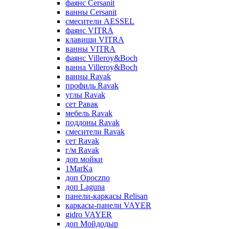
фаянс Cersanit
ванны Cersanit
смесители AESSEL
фаянс VITRA
клавиши VITRA
ванны VITRA
фаянс Villeroy&Boch
ванна Villeroy&Boch
ванны Ravak
профиль Ravak
углы Ravak
сет Равак
мебель Ravak
поддоны Ravak
смесители Ravak
сет Ravak
г/м Ravak
доп мойки
1MarKa
доп Opoczno
доп Laguna
панели-каркасы Relisan
каркасы-панели VAYER
gidro VAYER
доп Мойдодыр