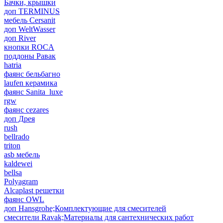
Бачки, крышки
доп TERMINUS
мебель Cersanit
доп WeltWasser
доп River
кнопки ROCA
поддоны Равак
hatria
фаянс бельбагно
laufen керамика
фаянс Sanita_luxe
rgw
фаянс cezares
доп Дрея
rush
bellrado
triton
asb мебель
kaldewei
bellsa
Polyagram
Alcaplast решетки
фаянс OWL
доп Hansgrohe;Комплектующие для смесителей
смесители Ravak;Материалы для сантехнических работ