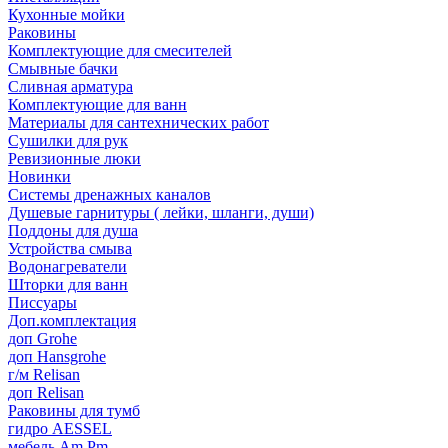
Кухонные мойки
Раковины
Комплектующие для смесителей
Смывные бачки
Сливная арматура
Комплектующие для ванн
Материалы для сантехнических работ
Сушилки для рук
Ревизионные люки
Новинки
Системы дренажных каналов
Душевые гарнитуры ( лейки, шланги, души)
Поддоны для душа
Устройства смыва
Водонагреватели
Шторки для ванн
Писсуары
Доп.комплектация
доп Grohe
доп Hansgrohe
г/м Relisan
доп Relisan
Раковины для тумб
гидро AESSEL
мебель Am.Pm