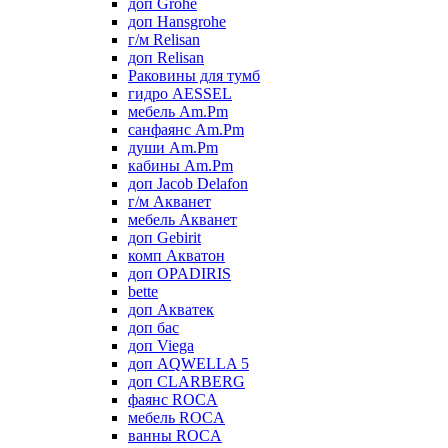
доп Grohe
доп Hansgrohe
г/м Relisan
доп Relisan
Раковины для тумб
гидро AESSEL
мебель Am.Pm
санфаянс Am.Pm
души Am.Pm
кабины Am.Pm
доп Jacob Delafon
г/м Акванет
мебель Акванет
доп Gebirit
комп Акватон
доп OPADIRIS
bette
доп Акватек
доп бас
доп Viega
доп AQWELLA 5
доп CLARBERG
фаянс ROCA
мебель ROCA
ванны ROCA