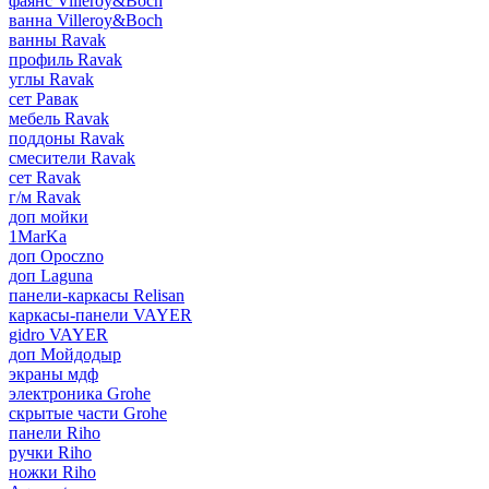
фаянс Villeroy&Boch
ванна Villeroy&Boch
ванны Ravak
профиль Ravak
углы Ravak
сет Равак
мебель Ravak
поддоны Ravak
смесители Ravak
сет Ravak
г/м Ravak
доп мойки
1MarKa
доп Opoczno
доп Laguna
панели-каркасы Relisan
каркасы-панели VAYER
gidro VAYER
доп Мойдодыр
экраны мдф
электроника Grohe
скрытые части Grohe
панели Riho
ручки Riho
ножки Riho