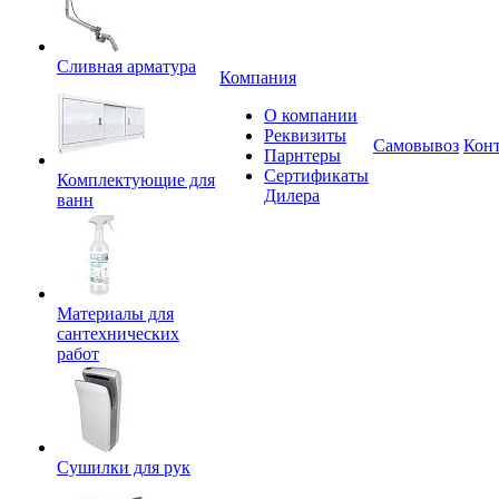
Сливная арматура
Компания
О компании
Реквизиты
Самовывоз
Кон
Парнтеры
Сертификаты
Комплектующие для
Дилера
ванн
Материалы для
сантехнических
работ
Сушилки для рук