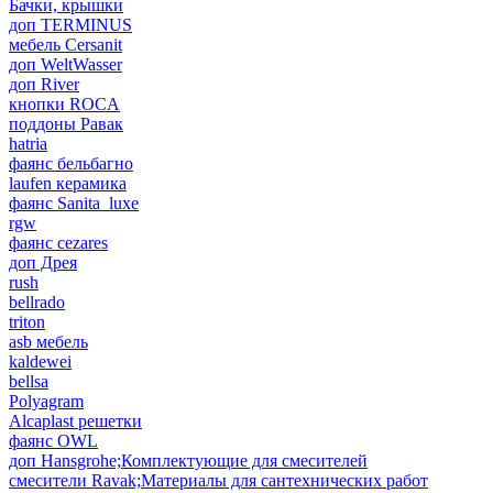
Бачки, крышки
доп TERMINUS
мебель Cersanit
доп WeltWasser
доп River
кнопки ROCA
поддоны Равак
hatria
фаянс бельбагно
laufen керамика
фаянс Sanita_luxe
rgw
фаянс cezares
доп Дрея
rush
bellrado
triton
asb мебель
kaldewei
bellsa
Polyagram
Alcaplast решетки
фаянс OWL
доп Hansgrohe;Комплектующие для смесителей
смесители Ravak;Материалы для сантехнических работ