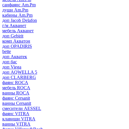
санфаянс Am.Pm
души Am.Pm
кабины Am.Pm
доп Jacob Delafon
г/м Акванет
мебель Акванет
доп Gebirit
комп Акватон
доп OPADIRIS
bette
доп Акватек
доп бас
доп Viega
доп AQWELLA 5
доп CLARBERG
фаянс ROCA
мебель ROCA
ванны ROCA
фаянс Cersanit
ванны Cersanit
смесители AESSEL
фаянс VITRA
клавиши VITRA
ванны VITRA