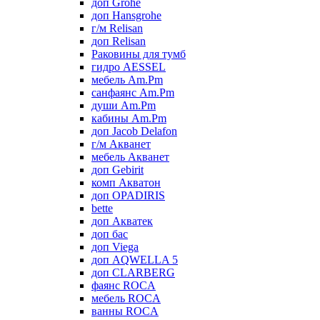
доп Grohe
доп Hansgrohe
г/м Relisan
доп Relisan
Раковины для тумб
гидро AESSEL
мебель Am.Pm
санфаянс Am.Pm
души Am.Pm
кабины Am.Pm
доп Jacob Delafon
г/м Акванет
мебель Акванет
доп Gebirit
комп Акватон
доп OPADIRIS
bette
доп Акватек
доп бас
доп Viega
доп AQWELLA 5
доп CLARBERG
фаянс ROCA
мебель ROCA
ванны ROCA