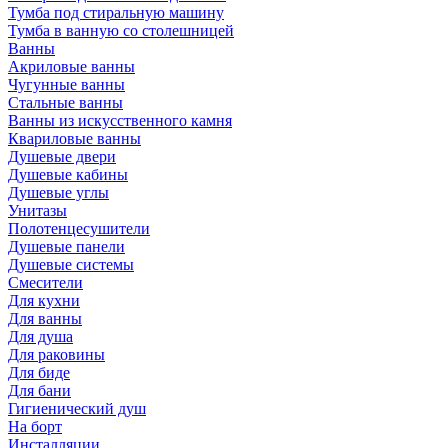
Тумба под стиральную машину
Тумба в ванную со столешницей
Ванны
Акриловые ванны
Чугунные ванны
Стальные ванны
Ванны из искусственного камня
Квариловые ванны
Душевые двери
Душевые кабины
Душевые углы
Унитазы
Полотенцесушители
Душевые панели
Душевые системы
Смесители
Для кухни
Для ванны
Для душа
Для раковины
Для биде
Для бани
Гигиенический душ
На борт
Инсталляции