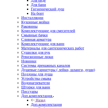
Для биде
Для бани
Гигиенический душ
На борт
Инсталляции
Кухонные мойки
Раковины
Комплектующие для смесителей
Смывные бачки
Сливная арматура
Комплектующие для ванн
Материалы для сантехнических работ
Сушилки для рук
Ревизионные люки
Новинки
Системы дренажных каналов
Душевые гарнитуры ( лейки, шланги, души)
Поддоны для душа
Устройства смыва
Водонагреватели
Шторки для ванн
Писсуары
Доп.комплектация
Назад
Доп.комплектация