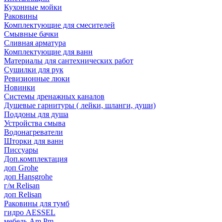
Кухонные мойки
Раковины
Комплектующие для смесителей
Смывные бачки
Сливная арматура
Комплектующие для ванн
Материалы для сантехнических работ
Сушилки для рук
Ревизионные люки
Новинки
Системы дренажных каналов
Душевые гарнитуры ( лейки, шланги, души)
Поддоны для душа
Устройства смыва
Водонагреватели
Шторки для ванн
Писсуары
Доп.комплектация
доп Grohe
доп Hansgrohe
г/м Relisan
доп Relisan
Раковины для тумб
гидро AESSEL
мебель Am.Pm