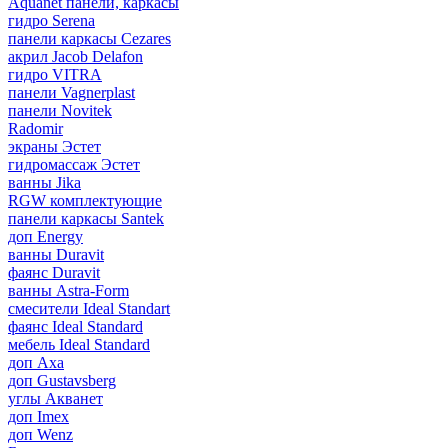
Aquanet панели, каркасы
гидро Serena
панели каркасы Cezares
акрил Jacob Delafon
гидро VITRA
панели Vagnerplast
панели Novitek
Radomir
экраны Эстет
гидромассаж Эстет
ванны Jika
RGW комплектующие
панели каркасы Santek
доп Energy
ванны Duravit
фаянс Duravit
ванны Astra-Form
смесители Ideal Standart
фаянс Ideal Standard
мебель Ideal Standard
доп Axa
доп Gustavsberg
углы Акванет
доп Imex
доп Wenz