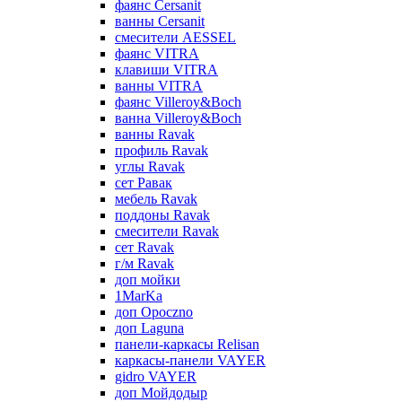
фаянс Cersanit
ванны Cersanit
смесители AESSEL
фаянс VITRA
клавиши VITRA
ванны VITRA
фаянс Villeroy&Boch
ванна Villeroy&Boch
ванны Ravak
профиль Ravak
углы Ravak
сет Равак
мебель Ravak
поддоны Ravak
смесители Ravak
сет Ravak
г/м Ravak
доп мойки
1MarKa
доп Opoczno
доп Laguna
панели-каркасы Relisan
каркасы-панели VAYER
gidro VAYER
доп Мойдодыр