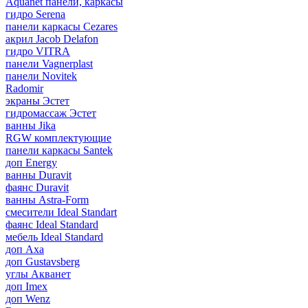
Aquanet панели, каркасы
гидро Serena
панели каркасы Cezares
акрил Jacob Delafon
гидро VITRA
панели Vagnerplast
панели Novitek
Radomir
экраны Эстет
гидромассаж Эстет
ванны Jika
RGW комплектующие
панели каркасы Santek
доп Energy
ванны Duravit
фаянс Duravit
ванны Astra-Form
смесители Ideal Standart
фаянс Ideal Standard
мебель Ideal Standard
доп Axa
доп Gustavsberg
углы Акванет
доп Imex
доп Wenz