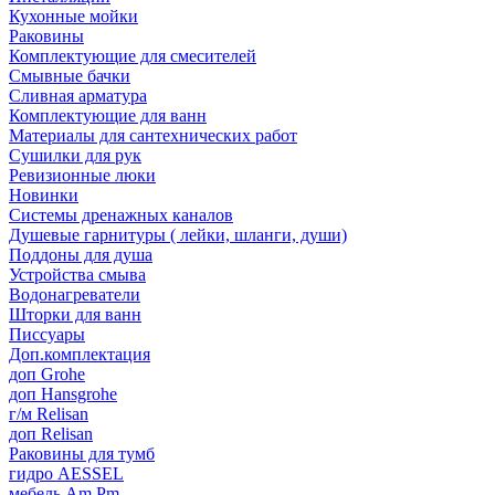
Кухонные мойки
Раковины
Комплектующие для смесителей
Смывные бачки
Сливная арматура
Комплектующие для ванн
Материалы для сантехнических работ
Сушилки для рук
Ревизионные люки
Новинки
Системы дренажных каналов
Душевые гарнитуры ( лейки, шланги, души)
Поддоны для душа
Устройства смыва
Водонагреватели
Шторки для ванн
Писсуары
Доп.комплектация
доп Grohe
доп Hansgrohe
г/м Relisan
доп Relisan
Раковины для тумб
гидро AESSEL
мебель Am.Pm