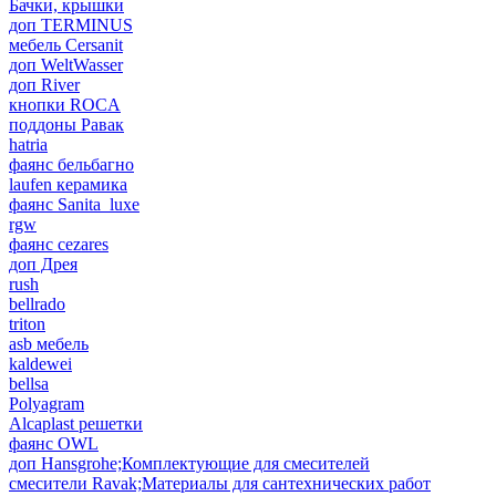
Бачки, крышки
доп TERMINUS
мебель Cersanit
доп WeltWasser
доп River
кнопки ROCA
поддоны Равак
hatria
фаянс бельбагно
laufen керамика
фаянс Sanita_luxe
rgw
фаянс cezares
доп Дрея
rush
bellrado
triton
asb мебель
kaldewei
bellsa
Polyagram
Alcaplast решетки
фаянс OWL
доп Hansgrohe;Комплектующие для смесителей
смесители Ravak;Материалы для сантехнических работ