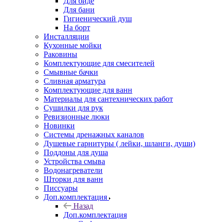
Для биде
Для бани
Гигиенический душ
На борт
Инсталляции
Кухонные мойки
Раковины
Комплектующие для смесителей
Смывные бачки
Сливная арматура
Комплектующие для ванн
Материалы для сантехнических работ
Сушилки для рук
Ревизионные люки
Новинки
Системы дренажных каналов
Душевые гарнитуры ( лейки, шланги, души)
Поддоны для душа
Устройства смыва
Водонагреватели
Шторки для ванн
Писсуары
Доп.комплектация
Назад
Доп.комплектация