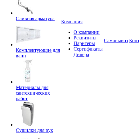
Сливная арматура
Компания
О компании
Реквизиты
Самовывоз
Кон
Парнтеры
Сертификаты
Комплектующие для
Дилера
ванн
Материалы для
сантехнических
работ
Сушилки для рук