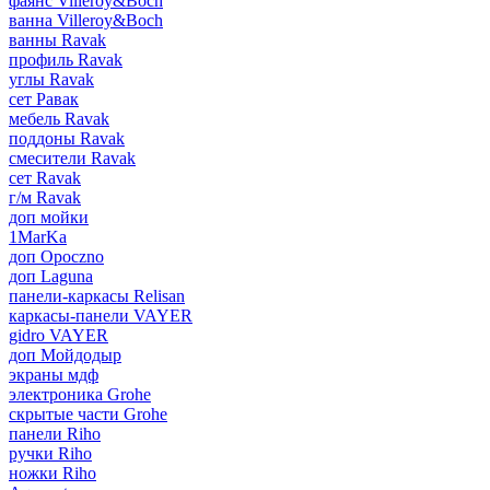
фаянс Villeroy&Boch
ванна Villeroy&Boch
ванны Ravak
профиль Ravak
углы Ravak
сет Равак
мебель Ravak
поддоны Ravak
смесители Ravak
сет Ravak
г/м Ravak
доп мойки
1MarKa
доп Opoczno
доп Laguna
панели-каркасы Relisan
каркасы-панели VAYER
gidro VAYER
доп Мойдодыр
экраны мдф
электроника Grohe
скрытые части Grohe
панели Riho
ручки Riho
ножки Riho