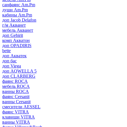
санфаянс Am.Pm
души Am.Pm
кабины Am.Pm
доп Jacob Delafon
г/м Акванет
мебель Акванет
доп Gebirit
комп Акватон
доп OPADIRIS
bette
доп Акватек
доп бас
доп Viega
доп AQWELLA 5
доп CLARBERG
фаянс ROCA
мебель ROCA
ванны ROCA
фаянс Cersanit
ванны Cersanit
смесители AESSEL
фаянс VITRA
клавиши VITRA
ванны VITRA