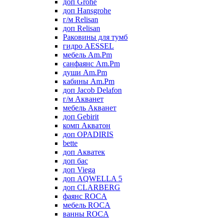
доп Grohe
доп Hansgrohe
г/м Relisan
доп Relisan
Раковины для тумб
гидро AESSEL
мебель Am.Pm
санфаянс Am.Pm
души Am.Pm
кабины Am.Pm
доп Jacob Delafon
г/м Акванет
мебель Акванет
доп Gebirit
комп Акватон
доп OPADIRIS
bette
доп Акватек
доп бас
доп Viega
доп AQWELLA 5
доп CLARBERG
фаянс ROCA
мебель ROCA
ванны ROCA