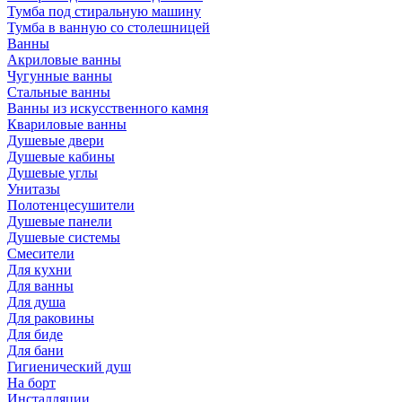
Тумба под стиральную машину
Тумба в ванную со столешницей
Ванны
Акриловые ванны
Чугунные ванны
Стальные ванны
Ванны из искусственного камня
Квариловые ванны
Душевые двери
Душевые кабины
Душевые углы
Унитазы
Полотенцесушители
Душевые панели
Душевые системы
Смесители
Для кухни
Для ванны
Для душа
Для раковины
Для биде
Для бани
Гигиенический душ
На борт
Инсталляции