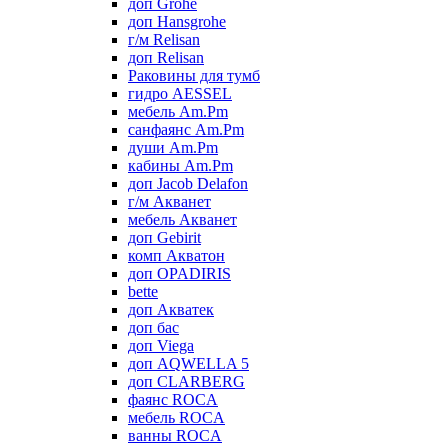
доп Grohe
доп Hansgrohe
г/м Relisan
доп Relisan
Раковины для тумб
гидро AESSEL
мебель Am.Pm
санфаянс Am.Pm
души Am.Pm
кабины Am.Pm
доп Jacob Delafon
г/м Акванет
мебель Акванет
доп Gebirit
комп Акватон
доп OPADIRIS
bette
доп Акватек
доп бас
доп Viega
доп AQWELLA 5
доп CLARBERG
фаянс ROCA
мебель ROCA
ванны ROCA