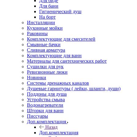
Для биде
Для бани
Гигиенический душ
На борт
Инсталляции
Кухонные мойки
Раковины
Комплектующие для смесителей
Смывные бачки
Сливная арматура
Комплектующие для ванн
Материалы для сантехнических работ
Сушилки для рук
Ревизионные люки
Новинки
Системы дренажных каналов
Душевые гарнитуры ( лейки, шланги, души)
Поддоны для душа
Устройства смыва
Водонагреватели
Шторки для ванн
Писсуары
Доп.комплектация
Назад
Доп.комплектация