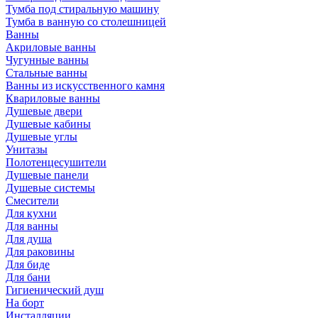
Тумба под стиральную машину
Тумба в ванную со столешницей
Ванны
Акриловые ванны
Чугунные ванны
Стальные ванны
Ванны из искусственного камня
Квариловые ванны
Душевые двери
Душевые кабины
Душевые углы
Унитазы
Полотенцесушители
Душевые панели
Душевые системы
Смесители
Для кухни
Для ванны
Для душа
Для раковины
Для биде
Для бани
Гигиенический душ
На борт
Инсталляции