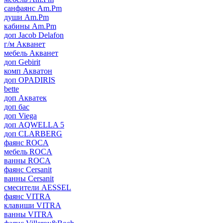
санфаянс Am.Pm
души Am.Pm
кабины Am.Pm
доп Jacob Delafon
г/м Акванет
мебель Акванет
доп Gebirit
комп Акватон
доп OPADIRIS
bette
доп Акватек
доп бас
доп Viega
доп AQWELLA 5
доп CLARBERG
фаянс ROCA
мебель ROCA
ванны ROCA
фаянс Cersanit
ванны Cersanit
смесители AESSEL
фаянс VITRA
клавиши VITRA
ванны VITRA