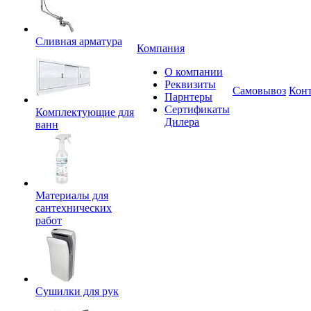
Сливная арматура
Компания
О компании
Реквизиты
Самовывоз
Кон
Парнтеры
Сертификаты
Комплектующие для
Дилера
ванн
Материалы для
сантехнических
работ
Сушилки для рук