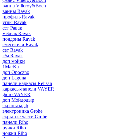
фаянс Villeroy&Boch
ванна Villeroy&Boch
ванны Ravak
профиль Ravak
углы Ravak
сет Равак
мебель Ravak
поддоны Ravak
смесители Ravak
сет Ravak
г/м Ravak
доп мойки
1MarKa
доп Opoczno
доп Laguna
панели-каркасы Relisan
каркасы-панели VAYER
gidro VAYER
доп Мойдодыр
экраны мдф
электроника Grohe
скрытые части Grohe
панели Riho
ручки Riho
ножки Riho