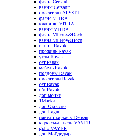
фаянс Cersanit
ванны Cersanit
смесители AESSEL
фаянс VITRA
клавиши VITRA
ванны VITRA
фаянс Villeroy&Boch
ванна Villeroy&Boch
ванны Ravak
профиль Ravak
углы Ravak
сет Равак
мебель Ravak
поддоны Ravak
смесители Ravak
сет Ravak
г/м Ravak
доп мойки
1MarKa
доп Opoczno
доп Laguna
панели-каркасы Relisan
каркасы-панели VAYER
gidro VAYER
доп Мойдодыр