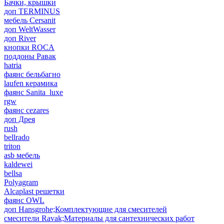
Бачки, крышки
доп TERMINUS
мебель Cersanit
доп WeltWasser
доп River
кнопки ROCA
поддоны Равак
hatria
фаянс бельбагно
laufen керамика
фаянс Sanita_luxe
rgw
фаянс cezares
доп Дрея
rush
bellrado
triton
asb мебель
kaldewei
bellsa
Polyagram
Alcaplast решетки
фаянс OWL
доп Hansgrohe;Комплектующие для смесителей
смесители Ravak;Материалы для сантехнических работ