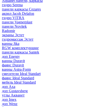
Aquanet панели, каркасы
гидро Serena
панели каркасы Cezares
акрил Jacob Delafon
гидро VITRA
панели Vagnerplast
панели Novitek
Radomir
экраны Эстет
гидромассаж Эстет
ванны Jika
RGW комплектующие
панели каркасы Santek
доп Energy
ванны Duravit
фаянс Duravit
ванны Astra-Form
смесители Ideal Standart
фаянс Ideal Standard
мебель Ideal Standard
доп Axa
доп Gustavsberg
углы Акванет
доп Imex
доп Wenz