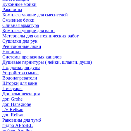
Кухонные мойки
Раковины
Комплектующие для смесителей
Смывные бачки
Сливная арматура
Комплектующие для ванн
Материалы для сантехнических работ
Сушилки для рук
Ревизионные люки
Новинки
Системы дренажных каналов
Душевые гарнитуры ( лейки, шланги, души)
Поддоны для душа
Устройства смыва
Водонагреватели
Шторки для ванн
Писсуары
Доп.комплектация
доп Grohe
доп Hansgrohe
г/м Relisan
доп Relisan
Раковины для тумб
гидро AESSEL
мебель Am.Pm