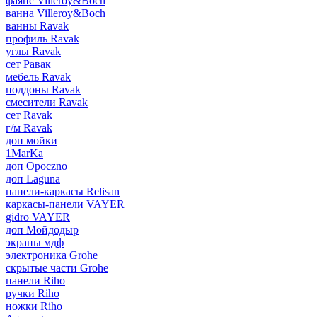
фаянс Villeroy&Boch
ванна Villeroy&Boch
ванны Ravak
профиль Ravak
углы Ravak
сет Равак
мебель Ravak
поддоны Ravak
смесители Ravak
сет Ravak
г/м Ravak
доп мойки
1MarKa
доп Opoczno
доп Laguna
панели-каркасы Relisan
каркасы-панели VAYER
gidro VAYER
доп Мойдодыр
экраны мдф
электроника Grohe
скрытые части Grohe
панели Riho
ручки Riho
ножки Riho