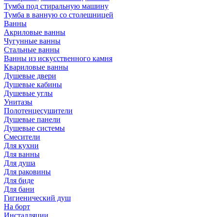
Тумба под стиральную машину
Тумба в ванную со столешницей
Ванны
Акриловые ванны
Чугунные ванны
Стальные ванны
Ванны из искусственного камня
Квариловые ванны
Душевые двери
Душевые кабины
Душевые углы
Унитазы
Полотенцесушители
Душевые панели
Душевые системы
Смесители
Для кухни
Для ванны
Для душа
Для раковины
Для биде
Для бани
Гигиенический душ
На борт
Инсталляции