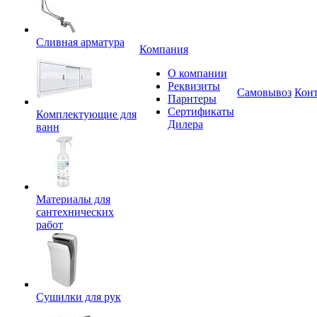
Сливная арматура
Компания
О компании
Реквизиты
Самовывоз
Кон
Парнтеры
Сертификаты
Комплектующие для
Дилера
ванн
Материалы для
сантехнических
работ
Сушилки для рук