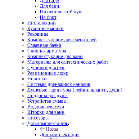
Для биде
Для бани
Гигиенический душ
На борт
Инсталляции
Кухонные мойки
Раковины
Комплектующие для смесителей
Смывные бачки
Сливная арматура
Комплектующие для ванн
Материалы для сантехнических работ
Сушилки для рук
Ревизионные люки
Новинки
Системы дренажных каналов
Душевые гарнитуры ( лейки, шланги, души)
Поддоны для душа
Устройства смыва
Водонагреватели
Шторки для ванн
Писсуары
Доп.комплектация
Назад
Доп.комплектация