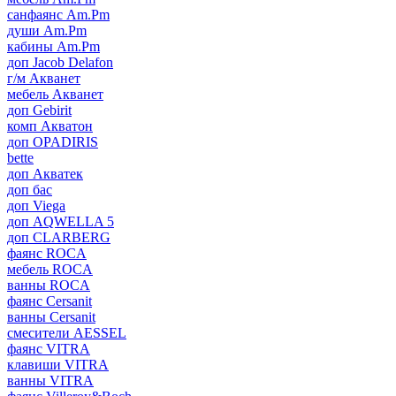
санфаянс Am.Pm
души Am.Pm
кабины Am.Pm
доп Jacob Delafon
г/м Акванет
мебель Акванет
доп Gebirit
комп Акватон
доп OPADIRIS
bette
доп Акватек
доп бас
доп Viega
доп AQWELLA 5
доп CLARBERG
фаянс ROCA
мебель ROCA
ванны ROCA
фаянс Cersanit
ванны Cersanit
смесители AESSEL
фаянс VITRA
клавиши VITRA
ванны VITRA