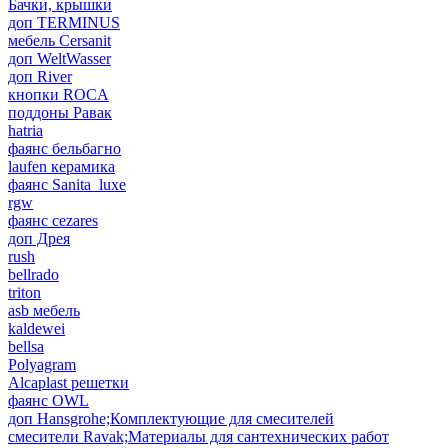
Бачки, крышки
доп TERMINUS
мебель Cersanit
доп WeltWasser
доп River
кнопки ROCA
поддоны Равак
hatria
фаянс бельбагно
laufen керамика
фаянс Sanita_luxe
rgw
фаянс cezares
доп Дрея
rush
bellrado
triton
asb мебель
kaldewei
bellsa
Polyagram
Alcaplast решетки
фаянс OWL
доп Hansgrohe;Комплектующие для смесителей
смесители Ravak;Материалы для сантехнических работ