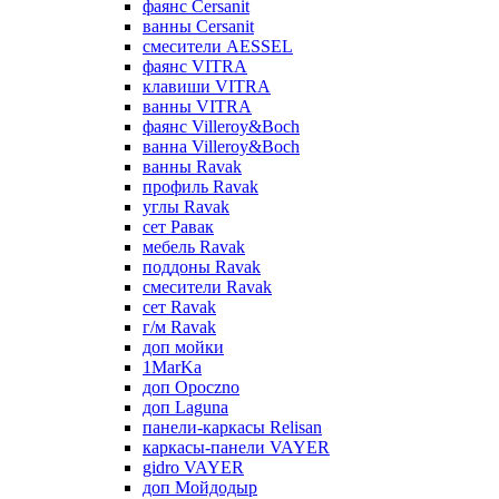
фаянс Cersanit
ванны Cersanit
смесители AESSEL
фаянс VITRA
клавиши VITRA
ванны VITRA
фаянс Villeroy&Boch
ванна Villeroy&Boch
ванны Ravak
профиль Ravak
углы Ravak
сет Равак
мебель Ravak
поддоны Ravak
смесители Ravak
сет Ravak
г/м Ravak
доп мойки
1MarKa
доп Opoczno
доп Laguna
панели-каркасы Relisan
каркасы-панели VAYER
gidro VAYER
доп Мойдодыр