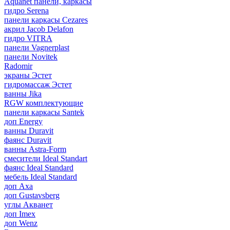
Aquanet панели, каркасы
гидро Serena
панели каркасы Cezares
акрил Jacob Delafon
гидро VITRA
панели Vagnerplast
панели Novitek
Radomir
экраны Эстет
гидромассаж Эстет
ванны Jika
RGW комплектующие
панели каркасы Santek
доп Energy
ванны Duravit
фаянс Duravit
ванны Astra-Form
смесители Ideal Standart
фаянс Ideal Standard
мебель Ideal Standard
доп Axa
доп Gustavsberg
углы Акванет
доп Imex
доп Wenz