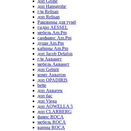
доп Grohe
доп Hansgrohe
г/м Relisan
доп Relisan
Раковины для тумб
гидро AESSEL
мебель Am.Pm
санфаянс Am.Pm
души Am.Pm
кабины Am.Pm
доп Jacob Delafon
г/м Акванет
мебель Акванет
доп Gebirit
комп Акватон
доп OPADIRIS
bette
доп Акватек
доп бас
доп Viega
доп AQWELLA 5
доп CLARBERG
фаянс ROCA
мебель ROCA
ванны ROCA