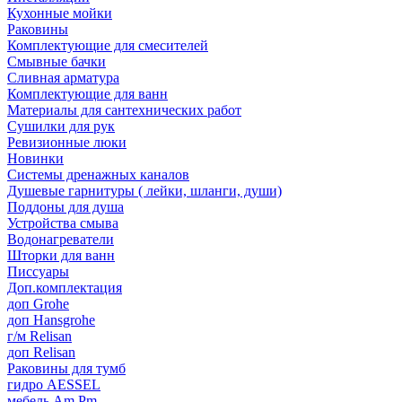
Кухонные мойки
Раковины
Комплектующие для смесителей
Смывные бачки
Сливная арматура
Комплектующие для ванн
Материалы для сантехнических работ
Сушилки для рук
Ревизионные люки
Новинки
Системы дренажных каналов
Душевые гарнитуры ( лейки, шланги, души)
Поддоны для душа
Устройства смыва
Водонагреватели
Шторки для ванн
Писсуары
Доп.комплектация
доп Grohe
доп Hansgrohe
г/м Relisan
доп Relisan
Раковины для тумб
гидро AESSEL
мебель Am.Pm