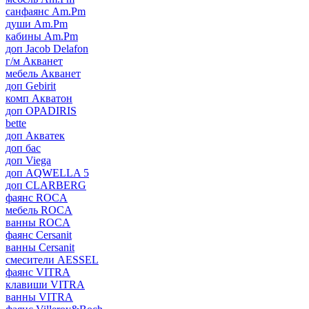
санфаянс Am.Pm
души Am.Pm
кабины Am.Pm
доп Jacob Delafon
г/м Акванет
мебель Акванет
доп Gebirit
комп Акватон
доп OPADIRIS
bette
доп Акватек
доп бас
доп Viega
доп AQWELLA 5
доп CLARBERG
фаянс ROCA
мебель ROCA
ванны ROCA
фаянс Cersanit
ванны Cersanit
смесители AESSEL
фаянс VITRA
клавиши VITRA
ванны VITRA