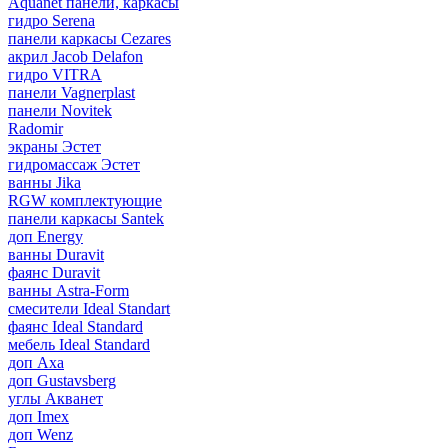
Aquanet панели, каркасы
гидро Serena
панели каркасы Cezares
акрил Jacob Delafon
гидро VITRA
панели Vagnerplast
панели Novitek
Radomir
экраны Эстет
гидромассаж Эстет
ванны Jika
RGW комплектующие
панели каркасы Santek
доп Energy
ванны Duravit
фаянс Duravit
ванны Astra-Form
смесители Ideal Standart
фаянс Ideal Standard
мебель Ideal Standard
доп Axa
доп Gustavsberg
углы Акванет
доп Imex
доп Wenz