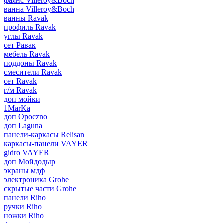
фаянс Villeroy&Boch
ванна Villeroy&Boch
ванны Ravak
профиль Ravak
углы Ravak
сет Равак
мебель Ravak
поддоны Ravak
смесители Ravak
сет Ravak
г/м Ravak
доп мойки
1MarKa
доп Opoczno
доп Laguna
панели-каркасы Relisan
каркасы-панели VAYER
gidro VAYER
доп Мойдодыр
экраны мдф
электроника Grohe
скрытые части Grohe
панели Riho
ручки Riho
ножки Riho