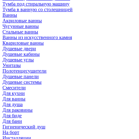
Тумба под стиральную машину
Тумба в ванную со столешницей
Ванны
Акриловые ванны
Чугунные ванны
Стальные ванны
Ванны из искусственного камня
Квариловые ванны
Душевые двери
Душевые кабины
Душевые углы
Унитазы
Полотенцесушители
Душевые панели
Душевые системы
Смесители
Для кухни
Для ванны
Для душа
Для раковины
Для биде
Для бани
Гигиенический душ
На борт
Инсталляции