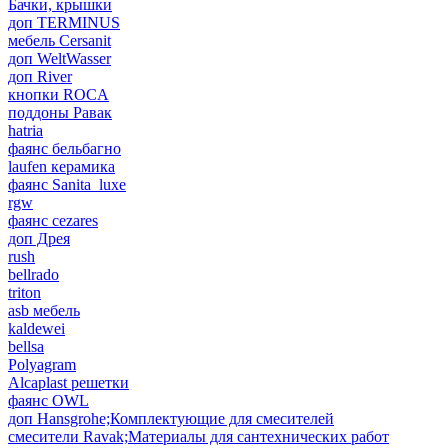
Бачки, крышки
доп TERMINUS
мебель Cersanit
доп WeltWasser
доп River
кнопки ROCA
поддоны Равак
hatria
фаянс бельбагно
laufen керамика
фаянс Sanita_luxe
rgw
фаянс cezares
доп Дрея
rush
bellrado
triton
asb мебель
kaldewei
bellsa
Polyagram
Alcaplast решетки
фаянс OWL
доп Hansgrohe;Комплектующие для смесителей
смесители Ravak;Материалы для сантехнических работ