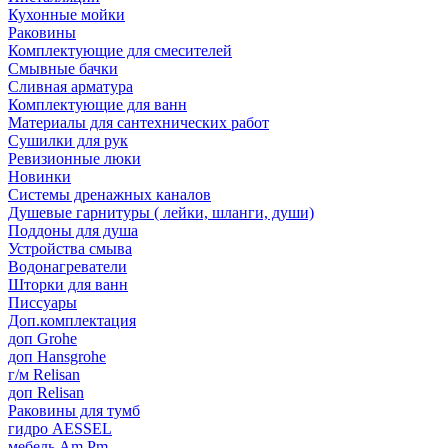
Кухонные мойки
Раковины
Комплектующие для смесителей
Смывные бачки
Сливная арматура
Комплектующие для ванн
Материалы для сантехнических работ
Сушилки для рук
Ревизионные люки
Новинки
Системы дренажных каналов
Душевые гарнитуры ( лейки, шланги, души)
Поддоны для душа
Устройства смыва
Водонагреватели
Шторки для ванн
Писсуары
Доп.комплектация
доп Grohe
доп Hansgrohe
г/м Relisan
доп Relisan
Раковины для тумб
гидро AESSEL
мебель Am.Pm