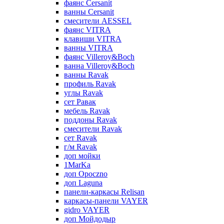
фаянс Cersanit
ванны Cersanit
смесители AESSEL
фаянс VITRA
клавиши VITRA
ванны VITRA
фаянс Villeroy&Boch
ванна Villeroy&Boch
ванны Ravak
профиль Ravak
углы Ravak
сет Равак
мебель Ravak
поддоны Ravak
смесители Ravak
сет Ravak
г/м Ravak
доп мойки
1MarKa
доп Opoczno
доп Laguna
панели-каркасы Relisan
каркасы-панели VAYER
gidro VAYER
доп Мойдодыр