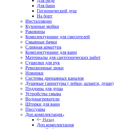
Для биде
Для бани
Гигиенический душ
На борт
Инсталляции
Кухонные мойки
Раковины
Комплектующие для смесителей
Смывные бачки
Сливная арматура
Комплектующие для ванн
Материалы для сантехнических работ
Сушилки для рук
Ревизионные люки
Новинки
Системы дренажных каналов
Душевые гарнитуры ( лейки, шланги, души)
Поддоны для душа
Устройства смыва
Водонагреватели
Шторки для ванн
Писсуары
Доп.комплектация
Назад
Доп.комплектация