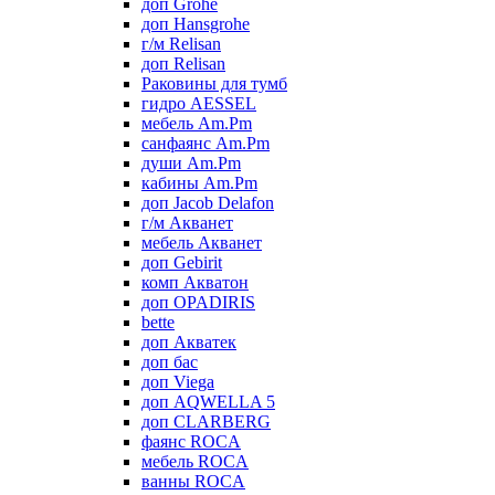
доп Grohe
доп Hansgrohe
г/м Relisan
доп Relisan
Раковины для тумб
гидро AESSEL
мебель Am.Pm
санфаянс Am.Pm
души Am.Pm
кабины Am.Pm
доп Jacob Delafon
г/м Акванет
мебель Акванет
доп Gebirit
комп Акватон
доп OPADIRIS
bette
доп Акватек
доп бас
доп Viega
доп AQWELLA 5
доп CLARBERG
фаянс ROCA
мебель ROCA
ванны ROCA