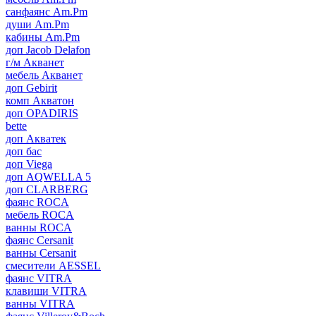
санфаянс Am.Pm
души Am.Pm
кабины Am.Pm
доп Jacob Delafon
г/м Акванет
мебель Акванет
доп Gebirit
комп Акватон
доп OPADIRIS
bette
доп Акватек
доп бас
доп Viega
доп AQWELLA 5
доп CLARBERG
фаянс ROCA
мебель ROCA
ванны ROCA
фаянс Cersanit
ванны Cersanit
смесители AESSEL
фаянс VITRA
клавиши VITRA
ванны VITRA