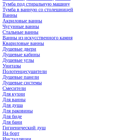
Тумба под стиральную машину
Тумба в ванную со столешницей
Ванны
Акриловые ванны
Чугунные ванны
Стальные ванны
Ванны из искусственного камня
Квариловые ванны
Душевые двери
Душевые кабины
Душевые углы
Унитазы
Полотенцесушители
Душевые панели
Душевые системы
Смесители
Для кухни
Для ванны
Для душа
Для раковины
Для биде
Для бани
Гигиенический душ
На борт
Инсталляции