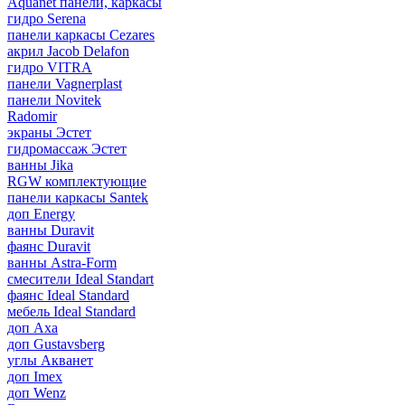
Aquanet панели, каркасы
гидро Serena
панели каркасы Cezares
акрил Jacob Delafon
гидро VITRA
панели Vagnerplast
панели Novitek
Radomir
экраны Эстет
гидромассаж Эстет
ванны Jika
RGW комплектующие
панели каркасы Santek
доп Energy
ванны Duravit
фаянс Duravit
ванны Astra-Form
смесители Ideal Standart
фаянс Ideal Standard
мебель Ideal Standard
доп Axa
доп Gustavsberg
углы Акванет
доп Imex
доп Wenz