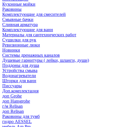
Кухонные мойки
Раковины
Комплектующие для смесителей
Смывные бачки
Сливная арматура
Комплектующие для ванн
Материалы для сантехнических работ
Сушилки для рук
Ревизионные люки
Новинки
Системы дренажных каналов
Душевые гарнитуры ( лейки, шланги, души)
Поддоны для душа
Устройства смыва
Водонагреватели
Шторки для ванн
Писсуары
Доп.комплектация
доп Grohe
доп Hansgrohe
г/м Relisan
доп Relisan
Раковины для тумб
гидро AESSEL
мебель Am.Pm