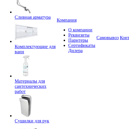
Сливная арматура
Компания
О компании
Реквизиты
Самовывоз
Кон
Парнтеры
Сертификаты
Комплектующие для
Дилера
ванн
Материалы для
сантехнических
работ
Сушилки для рук