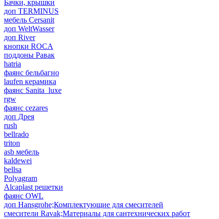
Бачки, крышки
доп TERMINUS
мебель Cersanit
доп WeltWasser
доп River
кнопки ROCA
поддоны Равак
hatria
фаянс бельбагно
laufen керамика
фаянс Sanita_luxe
rgw
фаянс cezares
доп Дрея
rush
bellrado
triton
asb мебель
kaldewei
bellsa
Polyagram
Alcaplast решетки
фаянс OWL
доп Hansgrohe;Комплектующие для смесителей
смесители Ravak;Материалы для сантехнических работ