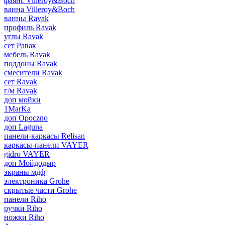
фаянс Villeroy&Boch
ванна Villeroy&Boch
ванны Ravak
профиль Ravak
углы Ravak
сет Равак
мебель Ravak
поддоны Ravak
смесители Ravak
сет Ravak
г/м Ravak
доп мойки
1MarKa
доп Opoczno
доп Laguna
панели-каркасы Relisan
каркасы-панели VAYER
gidro VAYER
доп Мойдодыр
экраны мдф
электроника Grohe
скрытые части Grohe
панели Riho
ручки Riho
ножки Riho