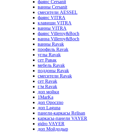
фаянс Cersanit
ванны Cersanit
смесители AESSEL
фаянс VITRA
клавиши VITRA
ванны VITRA
фаянс Villeroy&Boch
ванна Villeroy&Boch
ванны Ravak
профиль Ravak
углы Ravak
сет Равак
мебель Ravak
поддоны Ravak
смесители Ravak
сет Ravak
г/м Ravak
доп мойки
1MarKa
доп Opoczno
доп Laguna
панели-каркасы Relisan
каркасы-панели VAYER
gidro VAYER
доп Мойдодыр