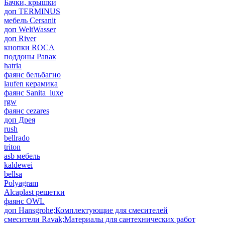
Бачки, крышки
доп TERMINUS
мебель Cersanit
доп WeltWasser
доп River
кнопки ROCA
поддоны Равак
hatria
фаянс бельбагно
laufen керамика
фаянс Sanita_luxe
rgw
фаянс cezares
доп Дрея
rush
bellrado
triton
asb мебель
kaldewei
bellsa
Polyagram
Alcaplast решетки
фаянс OWL
доп Hansgrohe;Комплектующие для смесителей
смесители Ravak;Материалы для сантехнических работ