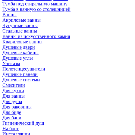
Тумба под стиральную машину
Тумба в ванную со столешницей
Ванны
Акриловые ванны
Чугунные ванны
Стальные ванны
Ванны из искусственного камня
Квариловые ванны
Душевые двери
Душевые кабины
Душевые углы
Унитазы
Полотенцесушители
Душевые панели
Душевые системы
Смесители
Для кухни
Для ванны
Для душа
Для раковины
Для биде
Для бани
Гигиенический душ
На борт
Инсталляции