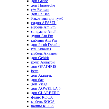
доп Grohe
доп Hansgrohe
г/м Relisan
доп Relisan
Раковины для тумб
гидро AESSEL
мебель Am.Pm
санфаянс Am.Pm
души Am.Pm
кабины Am.Pm
доп Jacob Delafon
г/м Акванет
мебель Акванет
доп Gebirit
комп Акватон
доп OPADIRIS
bette
доп Акватек
доп бас
доп Viega
доп AQWELLA 5
доп CLARBERG
фаянс ROCA
мебель ROCA
ванны ROCA