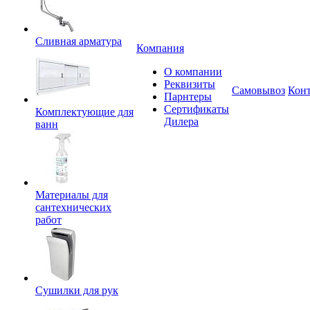
Сливная арматура
Компания
О компании
Реквизиты
Самовывоз
Кон
Парнтеры
Сертификаты
Комплектующие для
Дилера
ванн
Материалы для
сантехнических
работ
Сушилки для рук