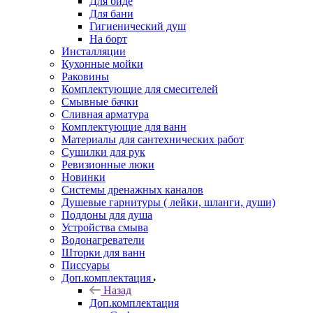
Для биде
Для бани
Гигиенический душ
На борт
Инсталляции
Кухонные мойки
Раковины
Комплектующие для смесителей
Смывные бачки
Сливная арматура
Комплектующие для ванн
Материалы для сантехнических работ
Сушилки для рук
Ревизионные люки
Новинки
Системы дренажных каналов
Душевые гарнитуры ( лейки, шланги, души)
Поддоны для душа
Устройства смыва
Водонагреватели
Шторки для ванн
Писсуары
Доп.комплектация
Назад
Доп.комплектация