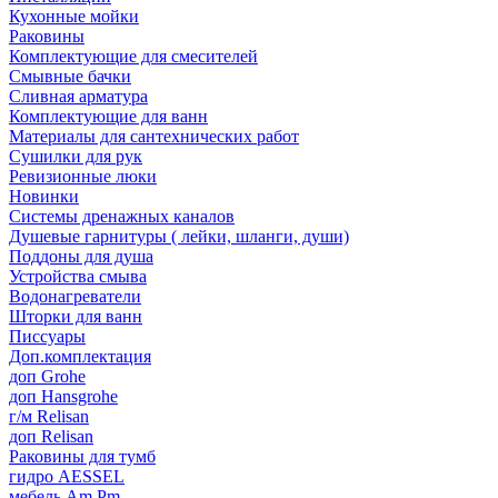
Кухонные мойки
Раковины
Комплектующие для смесителей
Смывные бачки
Сливная арматура
Комплектующие для ванн
Материалы для сантехнических работ
Сушилки для рук
Ревизионные люки
Новинки
Системы дренажных каналов
Душевые гарнитуры ( лейки, шланги, души)
Поддоны для душа
Устройства смыва
Водонагреватели
Шторки для ванн
Писсуары
Доп.комплектация
доп Grohe
доп Hansgrohe
г/м Relisan
доп Relisan
Раковины для тумб
гидро AESSEL
мебель Am.Pm