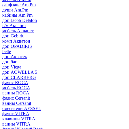
санфаянс Am.Pm
души Am.Pm
кабины Am.Pm
доп Jacob Delafon
г/м Акванет
мебель Акванет
доп Gebirit
комп Акватон
доп OPADIRIS
bette
доп Акватек
доп бас
доп Viega
доп AQWELLA 5
доп CLARBERG
фаянс ROCA
мебель ROCA
ванны ROCA
фаянс Cersanit
ванны Cersanit
смесители AESSEL
фаянс VITRA
клавиши VITRA
ванны VITRA