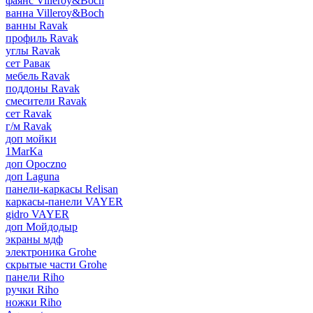
фаянс Villeroy&Boch
ванна Villeroy&Boch
ванны Ravak
профиль Ravak
углы Ravak
сет Равак
мебель Ravak
поддоны Ravak
смесители Ravak
сет Ravak
г/м Ravak
доп мойки
1MarKa
доп Opoczno
доп Laguna
панели-каркасы Relisan
каркасы-панели VAYER
gidro VAYER
доп Мойдодыр
экраны мдф
электроника Grohe
скрытые части Grohe
панели Riho
ручки Riho
ножки Riho