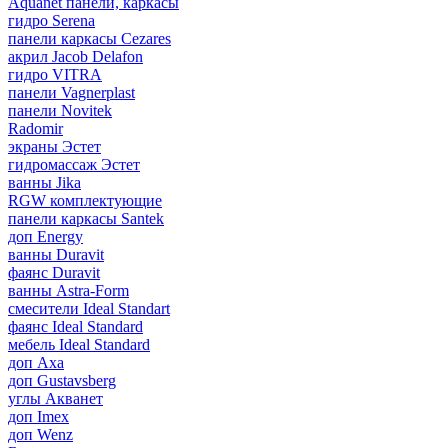
Aquanet панели, каркасы
гидро Serena
панели каркасы Cezares
акрил Jacob Delafon
гидро VITRA
панели Vagnerplast
панели Novitek
Radomir
экраны Эстет
гидромассаж Эстет
ванны Jika
RGW комплектующие
панели каркасы Santek
доп Energy
ванны Duravit
фаянс Duravit
ванны Astra-Form
смесители Ideal Standart
фаянс Ideal Standard
мебель Ideal Standard
доп Axa
доп Gustavsberg
углы Акванет
доп Imex
доп Wenz