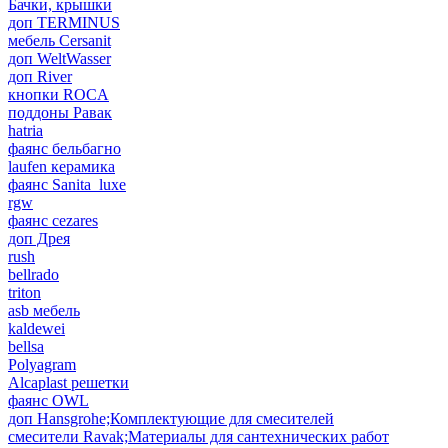
Бачки, крышки
доп TERMINUS
мебель Cersanit
доп WeltWasser
доп River
кнопки ROCA
поддоны Равак
hatria
фаянс бельбагно
laufen керамика
фаянс Sanita_luxe
rgw
фаянс cezares
доп Дрея
rush
bellrado
triton
asb мебель
kaldewei
bellsa
Polyagram
Alcaplast решетки
фаянс OWL
доп Hansgrohe;Комплектующие для смесителей
смесители Ravak;Материалы для сантехнических работ