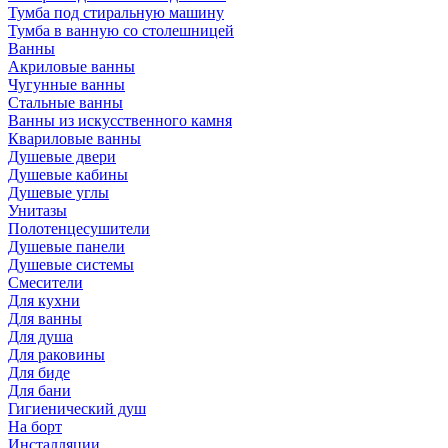
Тумба под стиральную машину
Тумба в ванную со столешницей
Ванны
Акриловые ванны
Чугунные ванны
Стальные ванны
Ванны из искусственного камня
Квариловые ванны
Душевые двери
Душевые кабины
Душевые углы
Унитазы
Полотенцесушители
Душевые панели
Душевые системы
Смесители
Для кухни
Для ванны
Для душа
Для раковины
Для биде
Для бани
Гигиенический душ
На борт
Инсталляции