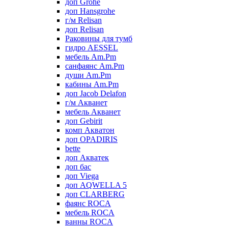
доп Grohe
доп Hansgrohe
г/м Relisan
доп Relisan
Раковины для тумб
гидро AESSEL
мебель Am.Pm
санфаянс Am.Pm
души Am.Pm
кабины Am.Pm
доп Jacob Delafon
г/м Акванет
мебель Акванет
доп Gebirit
комп Акватон
доп OPADIRIS
bette
доп Акватек
доп бас
доп Viega
доп AQWELLA 5
доп CLARBERG
фаянс ROCA
мебель ROCA
ванны ROCA