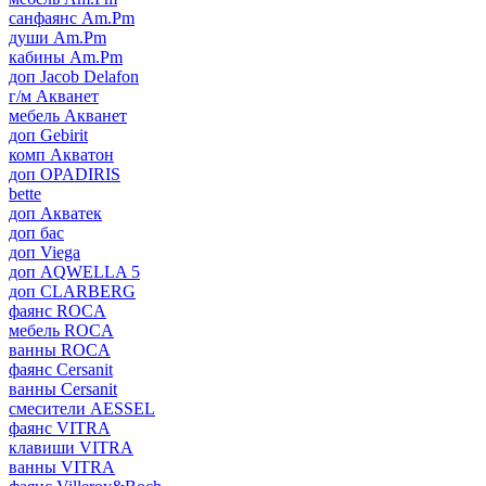
санфаянс Am.Pm
души Am.Pm
кабины Am.Pm
доп Jacob Delafon
г/м Акванет
мебель Акванет
доп Gebirit
комп Акватон
доп OPADIRIS
bette
доп Акватек
доп бас
доп Viega
доп AQWELLA 5
доп CLARBERG
фаянс ROCA
мебель ROCA
ванны ROCA
фаянс Cersanit
ванны Cersanit
смесители AESSEL
фаянс VITRA
клавиши VITRA
ванны VITRA