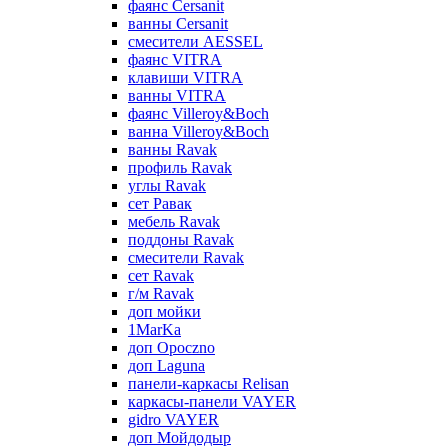
фаянс Cersanit
ванны Cersanit
смесители AESSEL
фаянс VITRA
клавиши VITRA
ванны VITRA
фаянс Villeroy&Boch
ванна Villeroy&Boch
ванны Ravak
профиль Ravak
углы Ravak
сет Равак
мебель Ravak
поддоны Ravak
смесители Ravak
сет Ravak
г/м Ravak
доп мойки
1MarKa
доп Opoczno
доп Laguna
панели-каркасы Relisan
каркасы-панели VAYER
gidro VAYER
доп Мойдодыр