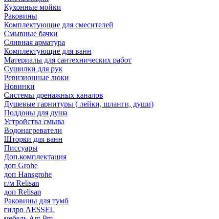
Кухонные мойки
Раковины
Комплектующие для смесителей
Смывные бачки
Сливная арматура
Комплектующие для ванн
Материалы для сантехнических работ
Сушилки для рук
Ревизионные люки
Новинки
Системы дренажных каналов
Душевые гарнитуры ( лейки, шланги, души)
Поддоны для душа
Устройства смыва
Водонагреватели
Шторки для ванн
Писсуары
Доп.комплектация
доп Grohe
доп Hansgrohe
г/м Relisan
доп Relisan
Раковины для тумб
гидро AESSEL
мебель Am.Pm