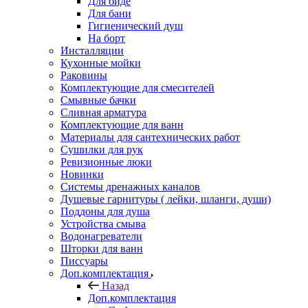
Для биде
Для бани
Гигиенический душ
На борт
Инсталляции
Кухонные мойки
Раковины
Комплектующие для смесителей
Смывные бачки
Сливная арматура
Комплектующие для ванн
Материалы для сантехнических работ
Сушилки для рук
Ревизионные люки
Новинки
Системы дренажных каналов
Душевые гарнитуры ( лейки, шланги, души)
Поддоны для душа
Устройства смыва
Водонагреватели
Шторки для ванн
Писсуары
Доп.комплектация
Назад
Доп.комплектация