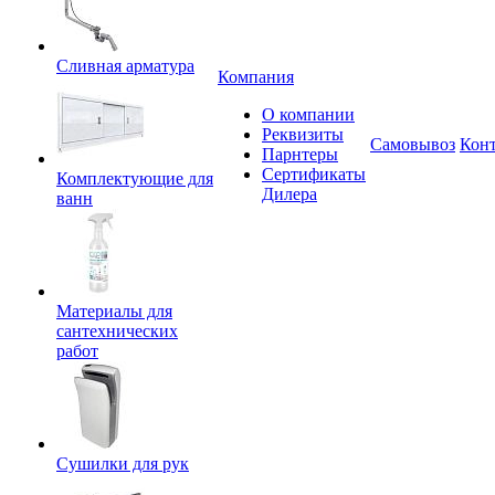
Сливная арматура
Компания
О компании
Реквизиты
Самовывоз
Кон
Парнтеры
Сертификаты
Комплектующие для
Дилера
ванн
Материалы для
сантехнических
работ
Сушилки для рук