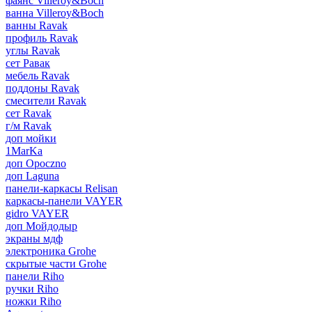
фаянс Villeroy&Boch
ванна Villeroy&Boch
ванны Ravak
профиль Ravak
углы Ravak
сет Равак
мебель Ravak
поддоны Ravak
смесители Ravak
сет Ravak
г/м Ravak
доп мойки
1MarKa
доп Opoczno
доп Laguna
панели-каркасы Relisan
каркасы-панели VAYER
gidro VAYER
доп Мойдодыр
экраны мдф
электроника Grohe
скрытые части Grohe
панели Riho
ручки Riho
ножки Riho