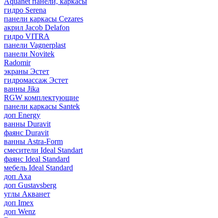
Aquanet панели, каркасы
гидро Serena
панели каркасы Cezares
акрил Jacob Delafon
гидро VITRA
панели Vagnerplast
панели Novitek
Radomir
экраны Эстет
гидромассаж Эстет
ванны Jika
RGW комплектующие
панели каркасы Santek
доп Energy
ванны Duravit
фаянс Duravit
ванны Astra-Form
смесители Ideal Standart
фаянс Ideal Standard
мебель Ideal Standard
доп Axa
доп Gustavsberg
углы Акванет
доп Imex
доп Wenz