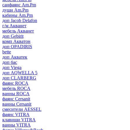
санфаянс Am.Pm
души Am.Pm
кабины Am.Pm
доп Jacob Delafon
г/м Акванет
мебель Акванет
доп Gebirit
комп Акватон
доп OPADIRIS
bette
доп Акватек
доп бас
доп Viega
доп AQWELLA 5
доп CLARBERG
фаянс ROCA
мебель ROCA
ванны ROCA
фаянс Cersanit
ванны Cersanit
смесители AESSEL
фаянс VITRA
клавиши VITRA
ванны VITRA