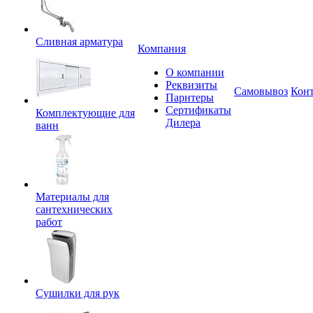
Сливная арматура
Компания
О компании
Реквизиты
Самовывоз
Кон
Парнтеры
Сертификаты
Комплектующие для
Дилера
ванн
Материалы для
сантехнических
работ
Сушилки для рук