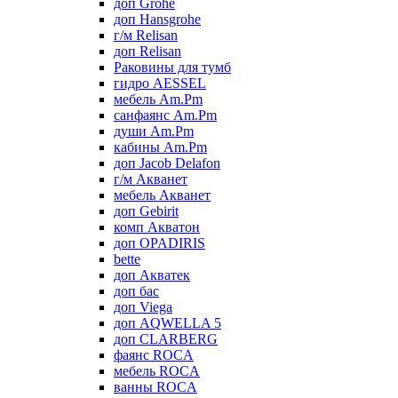
доп Grohe
доп Hansgrohe
г/м Relisan
доп Relisan
Раковины для тумб
гидро AESSEL
мебель Am.Pm
санфаянс Am.Pm
души Am.Pm
кабины Am.Pm
доп Jacob Delafon
г/м Акванет
мебель Акванет
доп Gebirit
комп Акватон
доп OPADIRIS
bette
доп Акватек
доп бас
доп Viega
доп AQWELLA 5
доп CLARBERG
фаянс ROCA
мебель ROCA
ванны ROCA