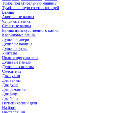
Тумба под стиральную машину
Тумба в ванную со столешницей
Ванны
Акриловые ванны
Чугунные ванны
Стальные ванны
Ванны из искусственного камня
Квариловые ванны
Душевые двери
Душевые кабины
Душевые углы
Унитазы
Полотенцесушители
Душевые панели
Душевые системы
Смесители
Для кухни
Для ванны
Для душа
Для раковины
Для биде
Для бани
Гигиенический душ
На борт
Инсталляции