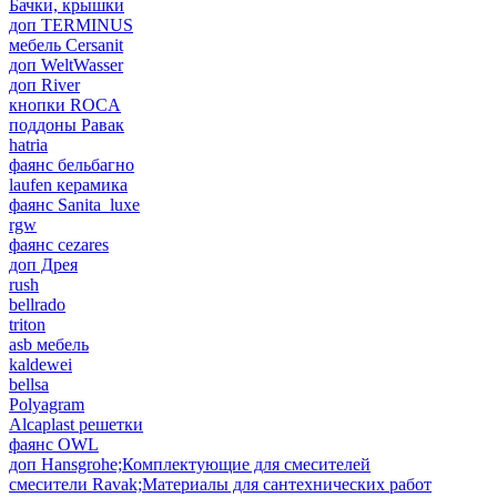
Бачки, крышки
доп TERMINUS
мебель Cersanit
доп WeltWasser
доп River
кнопки ROCA
поддоны Равак
hatria
фаянс бельбагно
laufen керамика
фаянс Sanita_luxe
rgw
фаянс cezares
доп Дрея
rush
bellrado
triton
asb мебель
kaldewei
bellsa
Polyagram
Alcaplast решетки
фаянс OWL
доп Hansgrohe;Комплектующие для смесителей
смесители Ravak;Материалы для сантехнических работ