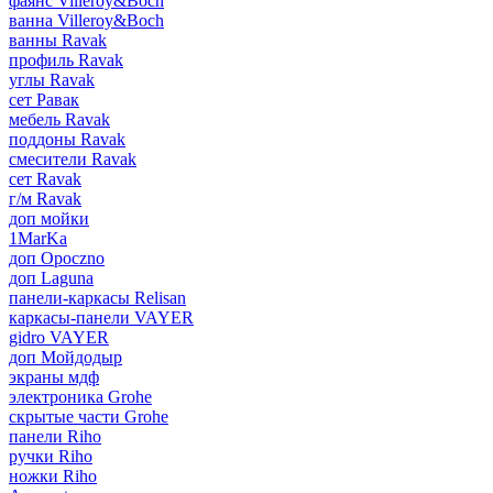
фаянс Villeroy&Boch
ванна Villeroy&Boch
ванны Ravak
профиль Ravak
углы Ravak
сет Равак
мебель Ravak
поддоны Ravak
смесители Ravak
сет Ravak
г/м Ravak
доп мойки
1MarKa
доп Opoczno
доп Laguna
панели-каркасы Relisan
каркасы-панели VAYER
gidro VAYER
доп Мойдодыр
экраны мдф
электроника Grohe
скрытые части Grohe
панели Riho
ручки Riho
ножки Riho