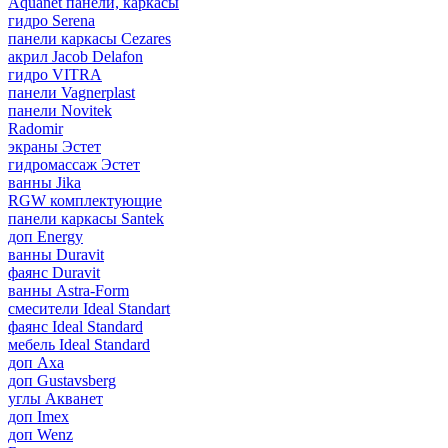
Aquanet панели, каркасы
гидро Serena
панели каркасы Cezares
акрил Jacob Delafon
гидро VITRA
панели Vagnerplast
панели Novitek
Radomir
экраны Эстет
гидромассаж Эстет
ванны Jika
RGW комплектующие
панели каркасы Santek
доп Energy
ванны Duravit
фаянс Duravit
ванны Astra-Form
смесители Ideal Standart
фаянс Ideal Standard
мебель Ideal Standard
доп Axa
доп Gustavsberg
углы Акванет
доп Imex
доп Wenz