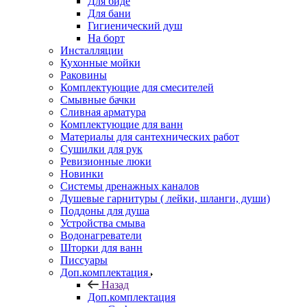
Для биде
Для бани
Гигиенический душ
На борт
Инсталляции
Кухонные мойки
Раковины
Комплектующие для смесителей
Смывные бачки
Сливная арматура
Комплектующие для ванн
Материалы для сантехнических работ
Сушилки для рук
Ревизионные люки
Новинки
Системы дренажных каналов
Душевые гарнитуры ( лейки, шланги, души)
Поддоны для душа
Устройства смыва
Водонагреватели
Шторки для ванн
Писсуары
Доп.комплектация
Назад
Доп.комплектация