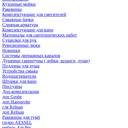
Кухонные мойки
Раковины
Комплектующие для смесителей
Смывные бачки
Сливная арматура
Комплектующие для ванн
Материалы для сантехнических работ
Сушилки для рук
Ревизионные люки
Новинки
Системы дренажных каналов
Душевые гарнитуры ( лейки, шланги, души)
Поддоны для душа
Устройства смыва
Водонагреватели
Шторки для ванн
Писсуары
Доп.комплектация
доп Grohe
доп Hansgrohe
г/м Relisan
доп Relisan
Раковины для тумб
гидро AESSEL
мебель Am.Pm