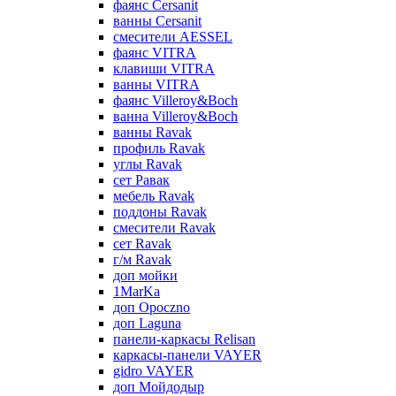
фаянс Cersanit
ванны Cersanit
смесители AESSEL
фаянс VITRA
клавиши VITRA
ванны VITRA
фаянс Villeroy&Boch
ванна Villeroy&Boch
ванны Ravak
профиль Ravak
углы Ravak
сет Равак
мебель Ravak
поддоны Ravak
смесители Ravak
сет Ravak
г/м Ravak
доп мойки
1MarKa
доп Opoczno
доп Laguna
панели-каркасы Relisan
каркасы-панели VAYER
gidro VAYER
доп Мойдодыр