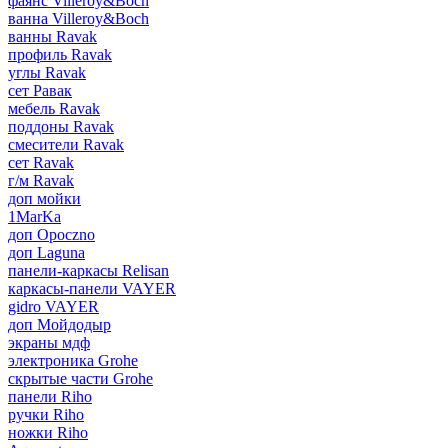
фаянс Villeroy&Boch
ванна Villeroy&Boch
ванны Ravak
профиль Ravak
углы Ravak
сет Равак
мебель Ravak
поддоны Ravak
смесители Ravak
сет Ravak
г/м Ravak
доп мойки
1MarKa
доп Opoczno
доп Laguna
панели-каркасы Relisan
каркасы-панели VAYER
gidro VAYER
доп Мойдодыр
экраны мдф
электроника Grohe
скрытые части Grohe
панели Riho
ручки Riho
ножки Riho