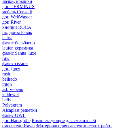
Бачки, крышки
доп TERMINUS
мебель Cersanit
доп WeltWasser
доп River
кнопки ROCA
поддоны Равак
hatria
фаянс бельбагно
laufen керамика
фаянс Sanita_luxe
rgw
фаянс cezares
доп Дрея
rush
bellrado
triton
asb мебель
kaldewei
bellsa
Polyagram
Alcaplast решетки
фаянс OWL
доп Hansgrohe;Комплектующие для смесителей
смесители Ravak;Материалы для сантехнических работ