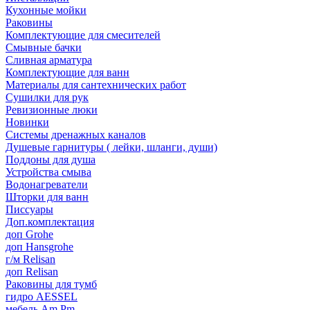
Кухонные мойки
Раковины
Комплектующие для смесителей
Смывные бачки
Сливная арматура
Комплектующие для ванн
Материалы для сантехнических работ
Сушилки для рук
Ревизионные люки
Новинки
Системы дренажных каналов
Душевые гарнитуры ( лейки, шланги, души)
Поддоны для душа
Устройства смыва
Водонагреватели
Шторки для ванн
Писсуары
Доп.комплектация
доп Grohe
доп Hansgrohe
г/м Relisan
доп Relisan
Раковины для тумб
гидро AESSEL
мебель Am.Pm