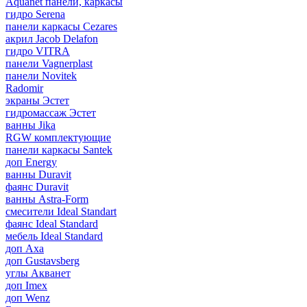
Aquanet панели, каркасы
гидро Serena
панели каркасы Cezares
акрил Jacob Delafon
гидро VITRA
панели Vagnerplast
панели Novitek
Radomir
экраны Эстет
гидромассаж Эстет
ванны Jika
RGW комплектующие
панели каркасы Santek
доп Energy
ванны Duravit
фаянс Duravit
ванны Astra-Form
смесители Ideal Standart
фаянс Ideal Standard
мебель Ideal Standard
доп Axa
доп Gustavsberg
углы Акванет
доп Imex
доп Wenz