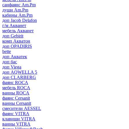
санфаянс Am.Pm
души Am.Pm
кабины Am.Pm
доп Jacob Delafon
г/м Акванет
мебель Акванет
доп Gebirit
комп Акватон
доп OPADIRIS
bette
доп Акватек
доп бас
доп Viega
доп AQWELLA 5
доп CLARBERG
фаянс ROCA
мебель ROCA
ванны ROCA
фаянс Cersanit
ванны Cersanit
смесители AESSEL
фаянс VITRA
клавиши VITRA
ванны VITRA