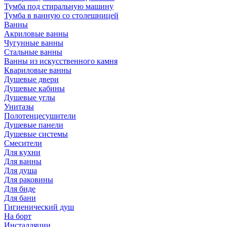
Тумба под стиральную машину
Тумба в ванную со столешницей
Ванны
Акриловые ванны
Чугунные ванны
Стальные ванны
Ванны из искусственного камня
Квариловые ванны
Душевые двери
Душевые кабины
Душевые углы
Унитазы
Полотенцесушители
Душевые панели
Душевые системы
Смесители
Для кухни
Для ванны
Для душа
Для раковины
Для биде
Для бани
Гигиенический душ
На борт
Инсталляции