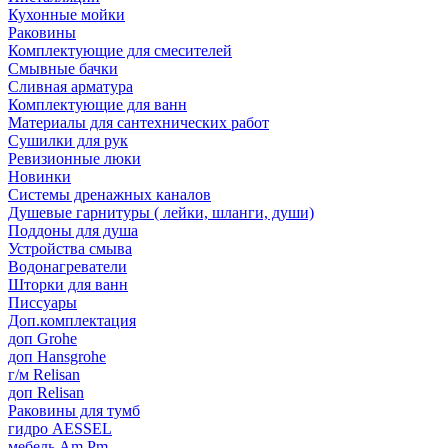
Кухонные мойки
Раковины
Комплектующие для смесителей
Смывные бачки
Сливная арматура
Комплектующие для ванн
Материалы для сантехнических работ
Сушилки для рук
Ревизионные люки
Новинки
Системы дренажных каналов
Душевые гарнитуры ( лейки, шланги, души)
Поддоны для душа
Устройства смыва
Водонагреватели
Шторки для ванн
Писсуары
Доп.комплектация
доп Grohe
доп Hansgrohe
г/м Relisan
доп Relisan
Раковины для тумб
гидро AESSEL
мебель Am.Pm