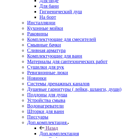
Для биде
Для бани
Гигиенический душ
На борт
Инсталляции
Кухонные мойки
Раковины
Комплектующие для смесителей
Смывные бачки
Сливная арматура
Комплектующие для ванн
Материалы для сантехнических работ
Сушилки для рук
Ревизионные люки
Новинки
Системы дренажных каналов
Душевые гарнитуры ( лейки, шланги, души)
Поддоны для душа
Устройства смыва
Водонагреватели
Шторки для ванн
Писсуары
Доп.комплектация
Назад
Доп.комплектация