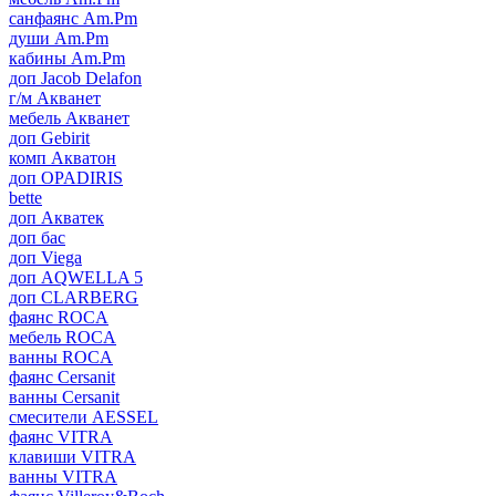
санфаянс Am.Pm
души Am.Pm
кабины Am.Pm
доп Jacob Delafon
г/м Акванет
мебель Акванет
доп Gebirit
комп Акватон
доп OPADIRIS
bette
доп Акватек
доп бас
доп Viega
доп AQWELLA 5
доп CLARBERG
фаянс ROCA
мебель ROCA
ванны ROCA
фаянс Cersanit
ванны Cersanit
смесители AESSEL
фаянс VITRA
клавиши VITRA
ванны VITRA