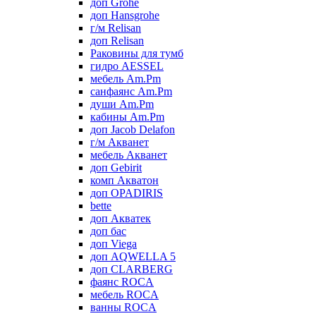
доп Grohe
доп Hansgrohe
г/м Relisan
доп Relisan
Раковины для тумб
гидро AESSEL
мебель Am.Pm
санфаянс Am.Pm
души Am.Pm
кабины Am.Pm
доп Jacob Delafon
г/м Акванет
мебель Акванет
доп Gebirit
комп Акватон
доп OPADIRIS
bette
доп Акватек
доп бас
доп Viega
доп AQWELLA 5
доп CLARBERG
фаянс ROCA
мебель ROCA
ванны ROCA