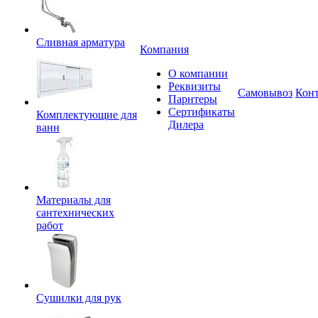
Сливная арматура
Компания
О компании
Реквизиты
Самовывоз
Кон
Парнтеры
Сертификаты
Комплектующие для
Дилера
ванн
Материалы для
сантехнических
работ
Сушилки для рук