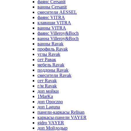
фаянс Cersanit
ванны Cersanit
смесители AESSEL
фаянс VITRA
клавиши VITRA
ванны VITRA
фаянс Villeroy&Boch
ванна Villeroy&Boch
ванны Ravak
профиль Ravak
углы Ravak
сет Равак
мебель Ravak
поддоны Ravak
смесители Ravak
сет Ravak
г/м Ravak
доп мойки
1MarKa
доп Opoczno
доп Laguna
панели-каркасы Relisan
каркасы-панели VAYER
gidro VAYER
доп Мойдодыр