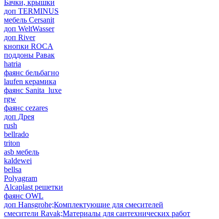
Бачки, крышки
доп TERMINUS
мебель Cersanit
доп WeltWasser
доп River
кнопки ROCA
поддоны Равак
hatria
фаянс бельбагно
laufen керамика
фаянс Sanita_luxe
rgw
фаянс cezares
доп Дрея
rush
bellrado
triton
asb мебель
kaldewei
bellsa
Polyagram
Alcaplast решетки
фаянс OWL
доп Hansgrohe;Комплектующие для смесителей
смесители Ravak;Материалы для сантехнических работ