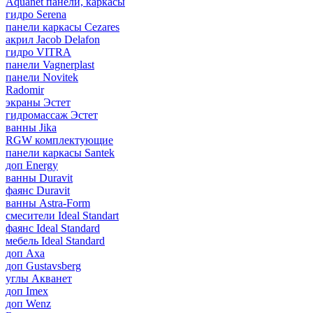
Aquanet панели, каркасы
гидро Serena
панели каркасы Cezares
акрил Jacob Delafon
гидро VITRA
панели Vagnerplast
панели Novitek
Radomir
экраны Эстет
гидромассаж Эстет
ванны Jika
RGW комплектующие
панели каркасы Santek
доп Energy
ванны Duravit
фаянс Duravit
ванны Astra-Form
смесители Ideal Standart
фаянс Ideal Standard
мебель Ideal Standard
доп Axa
доп Gustavsberg
углы Акванет
доп Imex
доп Wenz