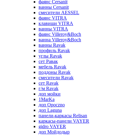
фаянс Cersanit
ванны Cersanit
смесители AESSEL
фаянс VITRA
клавиши VITRA
ванны VITRA
фаянс Villeroy&Boch
ванна Villeroy&Boch
ванны Ravak
профиль Ravak
углы Ravak
сет Равак
мебель Ravak
поддоны Ravak
смесители Ravak
сет Ravak
г/м Ravak
доп мойки
1MarKa
доп Opoczno
доп Laguna
панели-каркасы Relisan
каркасы-панели VAYER
gidro VAYER
доп Мойдодыр