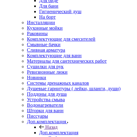
Для биде
Для бани
Гигиенический душ
На борт
Инсталляции
Кухонные мойки
Раковины
Комплектующие для смесителей
Смывные бачки
Сливная арматура
Комплектующие для ванн
Материалы для сантехнических работ
Сушилки для рук
Ревизионные люки
Новинки
Системы дренажных каналов
Душевые гарнитуры ( лейки, шланги, души)
Поддоны для душа
Устройства смыва
Водонагреватели
Шторки для ванн
Писсуары
Доп.комплектация
Назад
Доп.комплектация