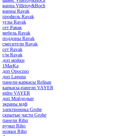
фаянс Villeroy&Boch
ванна Villeroy&Boch
ванны Ravak
профиль Ravak
углы Ravak
сет Равак
мебель Ravak
поддоны Ravak
смесители Ravak
сет Ravak
г/м Ravak
доп мойки
1MarKa
доп Opoczno
доп Laguna
панели-каркасы Relisan
каркасы-панели VAYER
gidro VAYER
доп Мойдодыр
экраны мдф
электроника Grohe
скрытые части Grohe
панели Riho
ручки Riho
ножки Riho