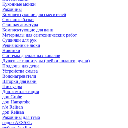
Кухонные мойки
Раковины
Комплектующие для смесителей
Смывные бачки
Сливная арматура
Комплектующие для ванн
Материалы для сантехнических работ
Сушилки для рук
Ревизионные люки
Новинки
Системы дренажных каналов
Душевые гарнитуры ( лейки, шланги, души)
Поддоны для душа
Устройства смыва
Водонагреватели
Шторки для ванн
Писсуары
Доп.комплектация
доп Grohe
доп Hansgrohe
г/м Relisan
доп Relisan
Раковины для тумб
гидро AESSEL
мебель Am.Pm