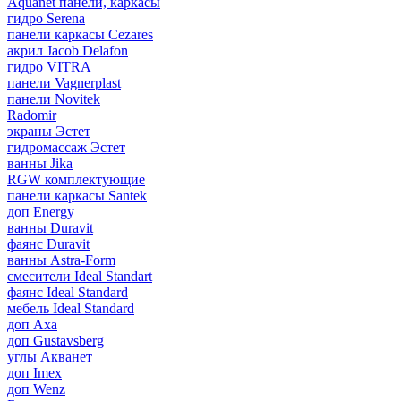
Aquanet панели, каркасы
гидро Serena
панели каркасы Cezares
акрил Jacob Delafon
гидро VITRA
панели Vagnerplast
панели Novitek
Radomir
экраны Эстет
гидромассаж Эстет
ванны Jika
RGW комплектующие
панели каркасы Santek
доп Energy
ванны Duravit
фаянс Duravit
ванны Astra-Form
смесители Ideal Standart
фаянс Ideal Standard
мебель Ideal Standard
доп Axa
доп Gustavsberg
углы Акванет
доп Imex
доп Wenz