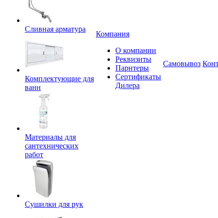
Сливная арматура
Компания
О компании
Реквизиты
Самовывоз
Кон
Парнтеры
Сертификаты
Комплектующие для
Дилера
ванн
Материалы для
сантехнических
работ
Сушилки для рук