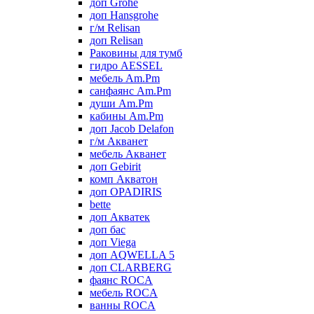
доп Grohe
доп Hansgrohe
г/м Relisan
доп Relisan
Раковины для тумб
гидро AESSEL
мебель Am.Pm
санфаянс Am.Pm
души Am.Pm
кабины Am.Pm
доп Jacob Delafon
г/м Акванет
мебель Акванет
доп Gebirit
комп Акватон
доп OPADIRIS
bette
доп Акватек
доп бас
доп Viega
доп AQWELLA 5
доп CLARBERG
фаянс ROCA
мебель ROCA
ванны ROCA