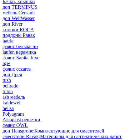
Бачки, крышки
доп TERMINUS
мебель Cersanit
доп WeltWasser
доп River
кнопки ROCA
поддоны Равак
hatria
фаянс бельбагно
laufen керамика
фаянс Sanita_luxe
rgw
фаянс cezares
доп Дрея
rush
bellrado
triton
asb мебель
kaldewei
bellsa
Polyagram
Alcaplast решетки
фаянс OWL
доп Hansgrohe;Комплектующие для смесителей
смесители Ravak;Материалы для сантехнических работ