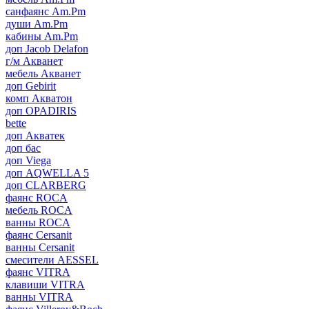
санфаянс Am.Pm
души Am.Pm
кабины Am.Pm
доп Jacob Delafon
г/м Акванет
мебель Акванет
доп Gebirit
комп Акватон
доп OPADIRIS
bette
доп Акватек
доп бас
доп Viega
доп AQWELLA 5
доп CLARBERG
фаянс ROCA
мебель ROCA
ванны ROCA
фаянс Cersanit
ванны Cersanit
смесители AESSEL
фаянс VITRA
клавиши VITRA
ванны VITRA