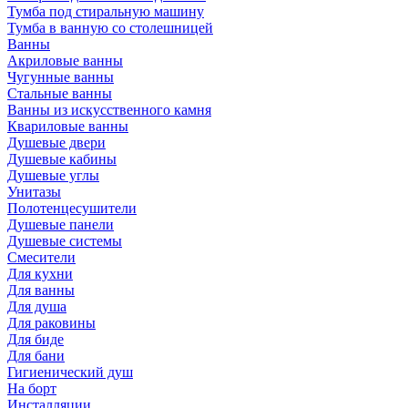
Тумба под стиральную машину
Тумба в ванную со столешницей
Ванны
Акриловые ванны
Чугунные ванны
Стальные ванны
Ванны из искусственного камня
Квариловые ванны
Душевые двери
Душевые кабины
Душевые углы
Унитазы
Полотенцесушители
Душевые панели
Душевые системы
Смесители
Для кухни
Для ванны
Для душа
Для раковины
Для биде
Для бани
Гигиенический душ
На борт
Инсталляции