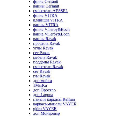
фаянс Cersanit
ванны Cersanit
смесители AESSEL
фаянс VITRA
клавиши VITRA
ванны VITRA
фаянс Villeroy&Boch
ванна Villeroy&Boch
ванны Ravak
профиль Ravak
углы Ravak
сет Равак
мебель Ravak
поддоны Ravak
смесители Ravak
сет Ravak
г/м Ravak
доп мойки
1MarKa
доп Opoczno
доп Laguna
панели-каркасы Relisan
каркасы-панели VAYER
gidro VAYER
доп Мойдодыр