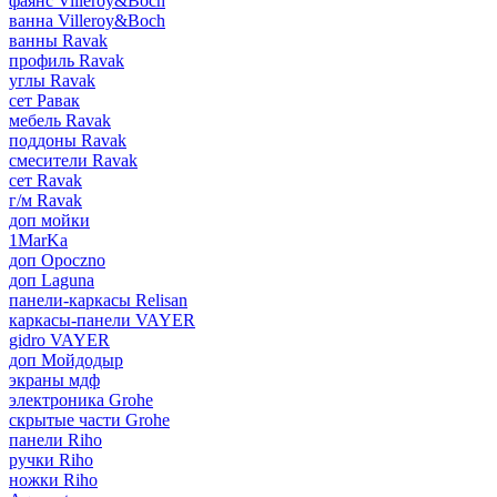
фаянс Villeroy&Boch
ванна Villeroy&Boch
ванны Ravak
профиль Ravak
углы Ravak
сет Равак
мебель Ravak
поддоны Ravak
смесители Ravak
сет Ravak
г/м Ravak
доп мойки
1MarKa
доп Opoczno
доп Laguna
панели-каркасы Relisan
каркасы-панели VAYER
gidro VAYER
доп Мойдодыр
экраны мдф
электроника Grohe
скрытые части Grohe
панели Riho
ручки Riho
ножки Riho