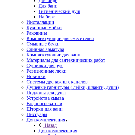
Для биде
Для бани
Гигиенический душ
На борт
Инсталляции
Кухонные мойки
Раковины
Комплектующие для смесителей
Смывные бачки
Сливная арматура
Комплектующие для ванн
Материалы для сантехнических работ
Сушилки для рук
Ревизионные люки
Новинки
Системы дренажных каналов
Душевые гарнитуры ( лейки, шланги, души)
Поддоны для душа
Устройства смыва
Водонагреватели
Шторки для ванн
Писсуары
Доп.комплектация
Назад
Доп.комплектация