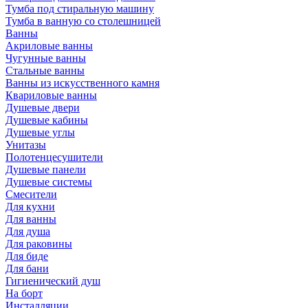
Тумба под стиральную машину
Тумба в ванную со столешницей
Ванны
Акриловые ванны
Чугунные ванны
Стальные ванны
Ванны из искусственного камня
Квариловые ванны
Душевые двери
Душевые кабины
Душевые углы
Унитазы
Полотенцесушители
Душевые панели
Душевые системы
Смесители
Для кухни
Для ванны
Для душа
Для раковины
Для биде
Для бани
Гигиенический душ
На борт
Инсталляции