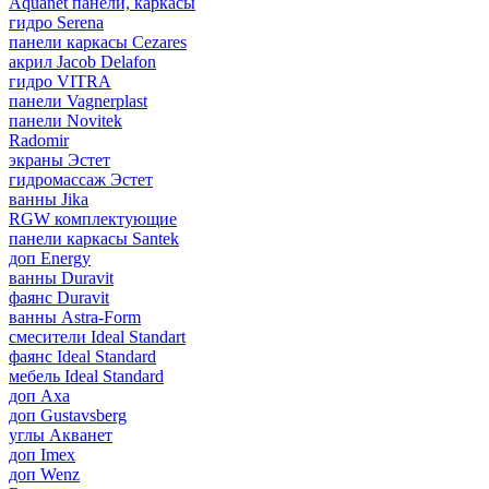
Aquanet панели, каркасы
гидро Serena
панели каркасы Cezares
акрил Jacob Delafon
гидро VITRA
панели Vagnerplast
панели Novitek
Radomir
экраны Эстет
гидромассаж Эстет
ванны Jika
RGW комплектующие
панели каркасы Santek
доп Energy
ванны Duravit
фаянс Duravit
ванны Astra-Form
смесители Ideal Standart
фаянс Ideal Standard
мебель Ideal Standard
доп Axa
доп Gustavsberg
углы Акванет
доп Imex
доп Wenz