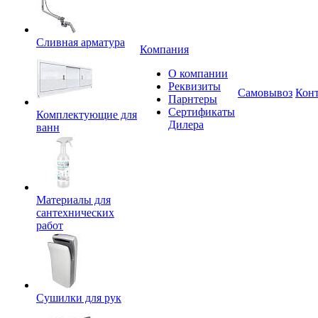
Сливная арматура
Компания
О компании
Реквизиты
Самовывоз
Кон
Парнтеры
Сертификаты
Комплектующие для
Дилера
ванн
Материалы для
сантехнических
работ
Сушилки для рук