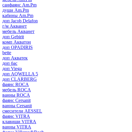
санфаянс Am.Pm
души Am.Pm
кабины Am.Pm
доп Jacob Delafon
г/м Акванет
мебель Акванет
доп Gebirit
комп Акватон
доп OPADIRIS
bette
доп Акватек
доп бас
доп Viega
доп AQWELLA 5
доп CLARBERG
фаянс ROCA
мебель ROCA
ванны ROCA
фаянс Cersanit
ванны Cersanit
смесители AESSEL
фаянс VITRA
клавиши VITRA
ванны VITRA