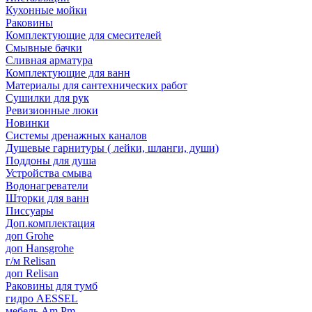
Кухонные мойки
Раковины
Комплектующие для смесителей
Смывные бачки
Сливная арматура
Комплектующие для ванн
Материалы для сантехнических работ
Сушилки для рук
Ревизионные люки
Новинки
Системы дренажных каналов
Душевые гарнитуры ( лейки, шланги, души)
Поддоны для душа
Устройства смыва
Водонагреватели
Шторки для ванн
Писсуары
Доп.комплектация
доп Grohe
доп Hansgrohe
г/м Relisan
доп Relisan
Раковины для тумб
гидро AESSEL
мебель Am.Pm