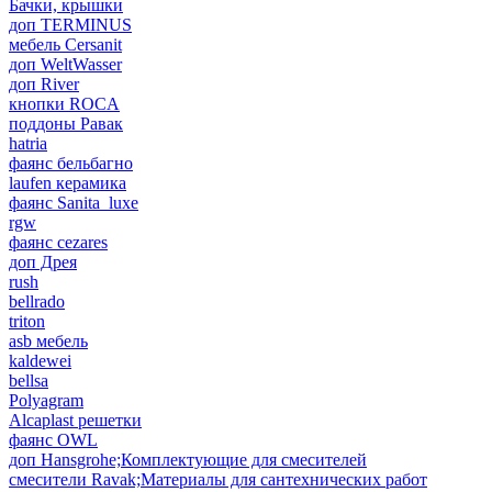
Бачки, крышки
доп TERMINUS
мебель Cersanit
доп WeltWasser
доп River
кнопки ROCA
поддоны Равак
hatria
фаянс бельбагно
laufen керамика
фаянс Sanita_luxe
rgw
фаянс cezares
доп Дрея
rush
bellrado
triton
asb мебель
kaldewei
bellsa
Polyagram
Alcaplast решетки
фаянс OWL
доп Hansgrohe;Комплектующие для смесителей
смесители Ravak;Материалы для сантехнических работ