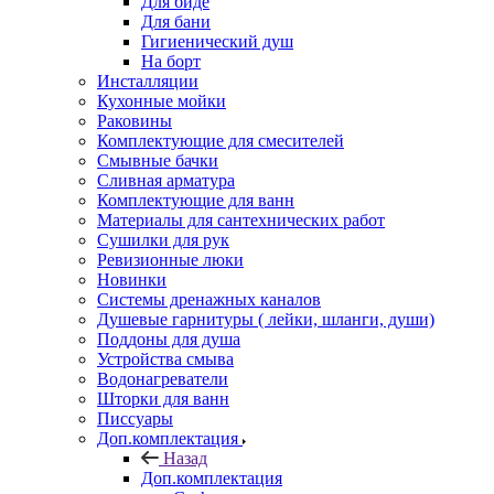
Для биде
Для бани
Гигиенический душ
На борт
Инсталляции
Кухонные мойки
Раковины
Комплектующие для смесителей
Смывные бачки
Сливная арматура
Комплектующие для ванн
Материалы для сантехнических работ
Сушилки для рук
Ревизионные люки
Новинки
Системы дренажных каналов
Душевые гарнитуры ( лейки, шланги, души)
Поддоны для душа
Устройства смыва
Водонагреватели
Шторки для ванн
Писсуары
Доп.комплектация
Назад
Доп.комплектация