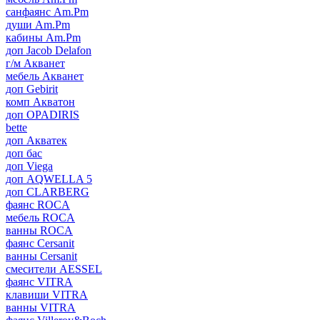
санфаянс Am.Pm
души Am.Pm
кабины Am.Pm
доп Jacob Delafon
г/м Акванет
мебель Акванет
доп Gebirit
комп Акватон
доп OPADIRIS
bette
доп Акватек
доп бас
доп Viega
доп AQWELLA 5
доп CLARBERG
фаянс ROCA
мебель ROCA
ванны ROCA
фаянс Cersanit
ванны Cersanit
смесители AESSEL
фаянс VITRA
клавиши VITRA
ванны VITRA