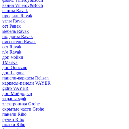
фаянс Villeroy&Boch
ванна Villeroy&Boch
ванны Ravak
профиль Ravak
углы Ravak
сет Равак
мебель Ravak
поддоны Ravak
смесители Ravak
сет Ravak
г/м Ravak
доп мойки
1MarKa
доп Opoczno
доп Laguna
панели-каркасы Relisan
каркасы-панели VAYER
gidro VAYER
доп Мойдодыр
экраны мдф
электроника Grohe
скрытые части Grohe
панели Riho
ручки Riho
ножки Riho