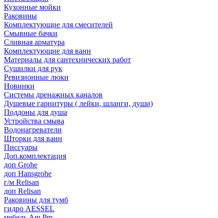
Кухонные мойки
Раковины
Комплектующие для смесителей
Смывные бачки
Сливная арматура
Комплектующие для ванн
Материалы для сантехнических работ
Сушилки для рук
Ревизионные люки
Новинки
Системы дренажных каналов
Душевые гарнитуры ( лейки, шланги, души)
Поддоны для душа
Устройства смыва
Водонагреватели
Шторки для ванн
Писсуары
Доп.комплектация
доп Grohe
доп Hansgrohe
г/м Relisan
доп Relisan
Раковины для тумб
гидро AESSEL
мебель Am.Pm