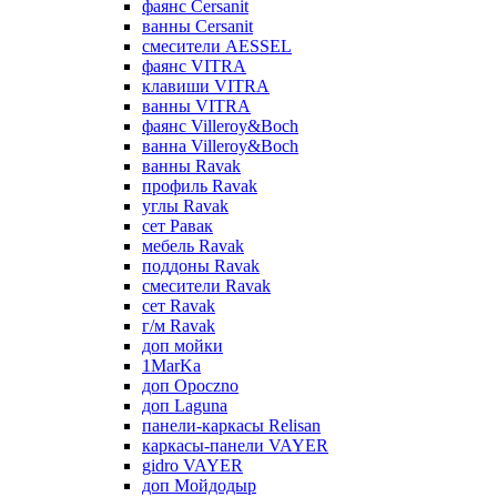
фаянс Cersanit
ванны Cersanit
смесители AESSEL
фаянс VITRA
клавиши VITRA
ванны VITRA
фаянс Villeroy&Boch
ванна Villeroy&Boch
ванны Ravak
профиль Ravak
углы Ravak
сет Равак
мебель Ravak
поддоны Ravak
смесители Ravak
сет Ravak
г/м Ravak
доп мойки
1MarKa
доп Opoczno
доп Laguna
панели-каркасы Relisan
каркасы-панели VAYER
gidro VAYER
доп Мойдодыр