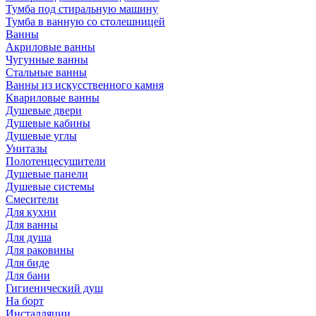
Тумба под стиральную машину
Тумба в ванную со столешницей
Ванны
Акриловые ванны
Чугунные ванны
Стальные ванны
Ванны из искусственного камня
Квариловые ванны
Душевые двери
Душевые кабины
Душевые углы
Унитазы
Полотенцесушители
Душевые панели
Душевые системы
Смесители
Для кухни
Для ванны
Для душа
Для раковины
Для биде
Для бани
Гигиенический душ
На борт
Инсталляции