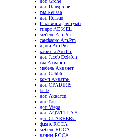
доп Grohe
доп Hansgrohe
г/м Relisan
доп Relisan
Раковины для тумб
гидро AESSEL
мебель Am.Pm
санфаянс Am.Pm
души Am.Pm
кабины Am.Pm
доп Jacob Delafon
г/м Акванет
мебель Акванет
доп Gebirit
комп Акватон
доп OPADIRIS
bette
доп Акватек
доп бас
доп Viega
доп AQWELLA 5
доп CLARBERG
фаянс ROCA
мебель ROCA
ванны ROCA