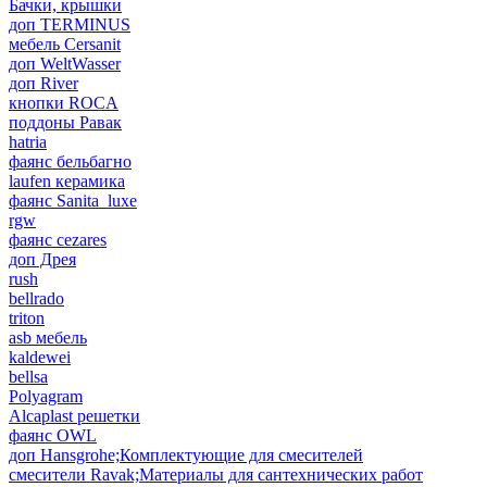
Бачки, крышки
доп TERMINUS
мебель Cersanit
доп WeltWasser
доп River
кнопки ROCA
поддоны Равак
hatria
фаянс бельбагно
laufen керамика
фаянс Sanita_luxe
rgw
фаянс cezares
доп Дрея
rush
bellrado
triton
asb мебель
kaldewei
bellsa
Polyagram
Alcaplast решетки
фаянс OWL
доп Hansgrohe;Комплектующие для смесителей
смесители Ravak;Материалы для сантехнических работ