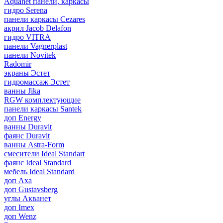
Aquanet панели, каркасы
гидро Serena
панели каркасы Cezares
акрил Jacob Delafon
гидро VITRA
панели Vagnerplast
панели Novitek
Radomir
экраны Эстет
гидромассаж Эстет
ванны Jika
RGW комплектующие
панели каркасы Santek
доп Energy
ванны Duravit
фаянс Duravit
ванны Astra-Form
смесители Ideal Standart
фаянс Ideal Standard
мебель Ideal Standard
доп Axa
доп Gustavsberg
углы Акванет
доп Imex
доп Wenz