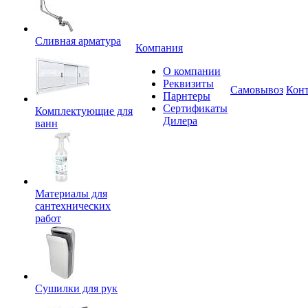
Сливная арматура
Компания
О компании
Реквизиты
Самовывоз
Кон
Парнтеры
Сертификаты
Комплектующие для
Дилера
ванн
Материалы для
сантехнических
работ
Сушилки для рук