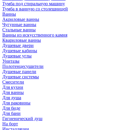
Тумба под стиральную машину
Тумба в ванную со столешницей
Ванны
Акриловые ванны
Чугунные ванны
Стальные ванны
Ванны из искусственного камня
Квариловые ванны
Душевые двери
Душевые кабины
Душевые углы
Унитазы
Полотенцесушители
Душевые панели
Душевые системы
Смесители
Для кухни
Для ванны
Для душа
Для раковины
Для биде
Для бани
Гигиенический душ
На борт
Инсталляции