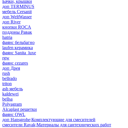
Бачки, крышки
доп TERMINUS
мебель Cersanit
доп WeltWasser
доп River
кнопки ROCA
поддоны Равак
hatria
фаянс бельбагно
laufen керамика
фаянс Sanita_luxe
rgw
фаянс cezares
доп Дрея
rush
bellrado
triton
asb мебель
kaldewei
bellsa
Polyagram
Alcaplast решетки
фаянс OWL
доп Hansgrohe;Комплектующие для смесителей
смесители Ravak;Материалы для сантехнических работ