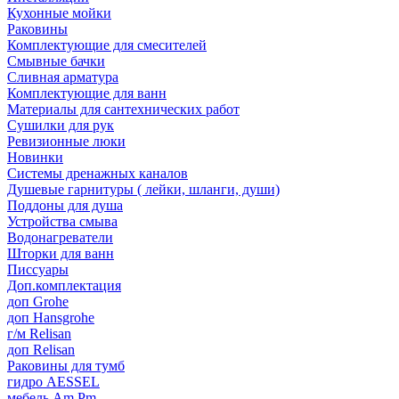
Кухонные мойки
Раковины
Комплектующие для смесителей
Смывные бачки
Сливная арматура
Комплектующие для ванн
Материалы для сантехнических работ
Сушилки для рук
Ревизионные люки
Новинки
Системы дренажных каналов
Душевые гарнитуры ( лейки, шланги, души)
Поддоны для душа
Устройства смыва
Водонагреватели
Шторки для ванн
Писсуары
Доп.комплектация
доп Grohe
доп Hansgrohe
г/м Relisan
доп Relisan
Раковины для тумб
гидро AESSEL
мебель Am.Pm