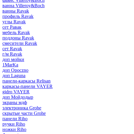
фаянс Villeroy&Boch
ванна Villeroy&Boch
ванны Ravak
профиль Ravak
углы Ravak
сет Равак
мебель Ravak
поддоны Ravak
смесители Ravak
сет Ravak
г/м Ravak
доп мойки
1MarKa
доп Opoczno
доп Laguna
панели-каркасы Relisan
каркасы-панели VAYER
gidro VAYER
доп Мойдодыр
экраны мдф
электроника Grohe
скрытые части Grohe
панели Riho
ручки Riho
ножки Riho