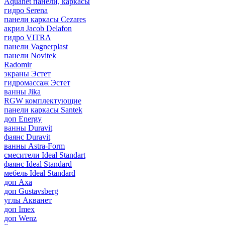
Aquanet панели, каркасы
гидро Serena
панели каркасы Cezares
акрил Jacob Delafon
гидро VITRA
панели Vagnerplast
панели Novitek
Radomir
экраны Эстет
гидромассаж Эстет
ванны Jika
RGW комплектующие
панели каркасы Santek
доп Energy
ванны Duravit
фаянс Duravit
ванны Astra-Form
смесители Ideal Standart
фаянс Ideal Standard
мебель Ideal Standard
доп Axa
доп Gustavsberg
углы Акванет
доп Imex
доп Wenz