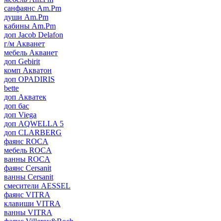
санфаянс Am.Pm
души Am.Pm
кабины Am.Pm
доп Jacob Delafon
г/м Акванет
мебель Акванет
доп Gebirit
комп Акватон
доп OPADIRIS
bette
доп Акватек
доп бас
доп Viega
доп AQWELLA 5
доп CLARBERG
фаянс ROCA
мебель ROCA
ванны ROCA
фаянс Cersanit
ванны Cersanit
смесители AESSEL
фаянс VITRA
клавиши VITRA
ванны VITRA