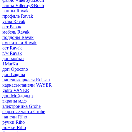
фаянс Villeroy&Boch
ванна Villeroy&Boch
ванны Ravak
профиль Ravak
углы Ravak
сет Равак
мебель Ravak
поддоны Ravak
смесители Ravak
сет Ravak
г/м Ravak
доп мойки
1MarKa
доп Opoczno
доп Laguna
панели-каркасы Relisan
каркасы-панели VAYER
gidro VAYER
доп Мойдодыр
экраны мдф
электроника Grohe
скрытые части Grohe
панели Riho
ручки Riho
ножки Riho