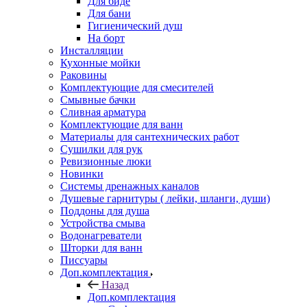
Для биде
Для бани
Гигиенический душ
На борт
Инсталляции
Кухонные мойки
Раковины
Комплектующие для смесителей
Смывные бачки
Сливная арматура
Комплектующие для ванн
Материалы для сантехнических работ
Сушилки для рук
Ревизионные люки
Новинки
Системы дренажных каналов
Душевые гарнитуры ( лейки, шланги, души)
Поддоны для душа
Устройства смыва
Водонагреватели
Шторки для ванн
Писсуары
Доп.комплектация
Назад
Доп.комплектация