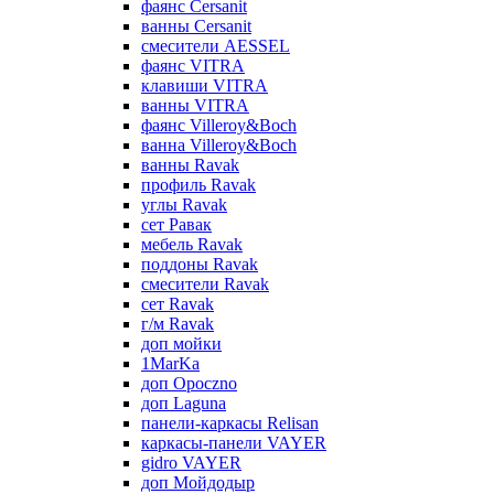
фаянс Cersanit
ванны Cersanit
смесители AESSEL
фаянс VITRA
клавиши VITRA
ванны VITRA
фаянс Villeroy&Boch
ванна Villeroy&Boch
ванны Ravak
профиль Ravak
углы Ravak
сет Равак
мебель Ravak
поддоны Ravak
смесители Ravak
сет Ravak
г/м Ravak
доп мойки
1MarKa
доп Opoczno
доп Laguna
панели-каркасы Relisan
каркасы-панели VAYER
gidro VAYER
доп Мойдодыр