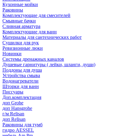
Кухонные мойки
Раковины
Комплектующие для смесителей
Смывные бачки
Сливная арматура
Комплектующие для ванн
Материалы для сантехнических работ
Сушилки для рук
Ревизионные люки
Новинки
Системы дренажных каналов
Душевые гарнитуры ( лейки, шланги, души)
Поддоны для душа
Устройства смыва
Водонагреватели
Шторки для ванн
Писсуары
Доп.комплектация
доп Grohe
доп Hansgrohe
г/м Relisan
доп Relisan
Раковины для тумб
гидро AESSEL
мебель Am.Pm