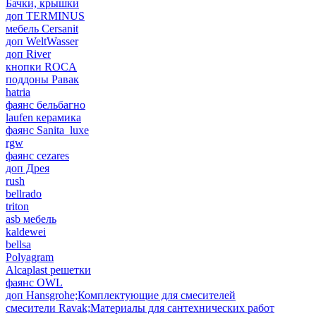
Бачки, крышки
доп TERMINUS
мебель Cersanit
доп WeltWasser
доп River
кнопки ROCA
поддоны Равак
hatria
фаянс бельбагно
laufen керамика
фаянс Sanita_luxe
rgw
фаянс cezares
доп Дрея
rush
bellrado
triton
asb мебель
kaldewei
bellsa
Polyagram
Alcaplast решетки
фаянс OWL
доп Hansgrohe;Комплектующие для смесителей
смесители Ravak;Материалы для сантехнических работ