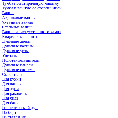
Тумба под стиральную машину
Тумба в ванную со столешницей
Ванны
Акриловые ванны
Чугунные ванны
Стальные ванны
Ванны из искусственного камня
Квариловые ванны
Душевые двери
Душевые кабины
Душевые углы
Унитазы
Полотенцесушители
Душевые панели
Душевые системы
Смесители
Для кухни
Для ванны
Для душа
Для раковины
Для биде
Для бани
Гигиенический душ
На борт
Инсталляции