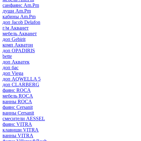
санфаянс Am.Pm
души Am.Pm
кабины Am.Pm
доп Jacob Delafon
г/м Акванет
мебель Акванет
доп Gebirit
комп Акватон
доп OPADIRIS
bette
доп Акватек
доп бас
доп Viega
доп AQWELLA 5
доп CLARBERG
фаянс ROCA
мебель ROCA
ванны ROCA
фаянс Cersanit
ванны Cersanit
смесители AESSEL
фаянс VITRA
клавиши VITRA
ванны VITRA