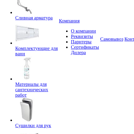
Сливная арматура
Компания
О компании
Реквизиты
Самовывоз
Кон
Парнтеры
Сертификаты
Комплектующие для
Дилера
ванн
Материалы для
сантехнических
работ
Сушилки для рук