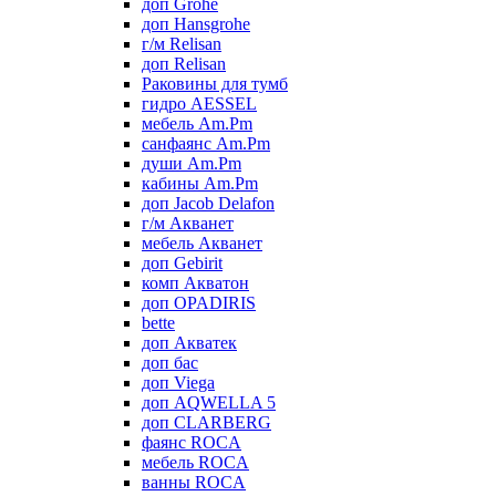
доп Grohe
доп Hansgrohe
г/м Relisan
доп Relisan
Раковины для тумб
гидро AESSEL
мебель Am.Pm
санфаянс Am.Pm
души Am.Pm
кабины Am.Pm
доп Jacob Delafon
г/м Акванет
мебель Акванет
доп Gebirit
комп Акватон
доп OPADIRIS
bette
доп Акватек
доп бас
доп Viega
доп AQWELLA 5
доп CLARBERG
фаянс ROCA
мебель ROCA
ванны ROCA