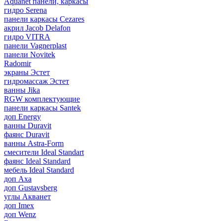
Aquanet панели, каркасы
гидро Serena
панели каркасы Cezares
акрил Jacob Delafon
гидро VITRA
панели Vagnerplast
панели Novitek
Radomir
экраны Эстет
гидромассаж Эстет
ванны Jika
RGW комплектующие
панели каркасы Santek
доп Energy
ванны Duravit
фаянс Duravit
ванны Astra-Form
смесители Ideal Standart
фаянс Ideal Standard
мебель Ideal Standard
доп Axa
доп Gustavsberg
углы Акванет
доп Imex
доп Wenz