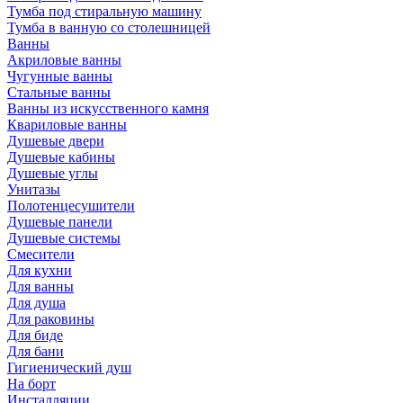
Тумба под стиральную машину
Тумба в ванную со столешницей
Ванны
Акриловые ванны
Чугунные ванны
Стальные ванны
Ванны из искусственного камня
Квариловые ванны
Душевые двери
Душевые кабины
Душевые углы
Унитазы
Полотенцесушители
Душевые панели
Душевые системы
Смесители
Для кухни
Для ванны
Для душа
Для раковины
Для биде
Для бани
Гигиенический душ
На борт
Инсталляции