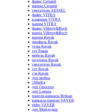
фаянс Cersanit
ванны Cersanit
смесители AESSEL
фаянс VITRA
клавиши VITRA
ванны VITRA
фаянс Villeroy&Boch
ванна Villeroy&Boch
ванны Ravak
профиль Ravak
углы Ravak
сет Равак
мебель Ravak
поддоны Ravak
смесители Ravak
сет Ravak
г/м Ravak
доп мойки
1MarKa
доп Opoczno
доп Laguna
панели-каркасы Relisan
каркасы-панели VAYER
gidro VAYER
доп Мойдодыр