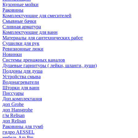
Кухонные мойки
Раковины
Комплектующие для смесителей
Смывные бачки
Сливная арматура
Комплектующие для ванн
Материалы для сантехнических работ
Сушилки для рук
Ревизионные люки
Новинки
Системы дренажных каналов
Душевые гарнитуры ( лейки, шланги, души)
Поддоны для душа
Устройства смыва
Водонагреватели
Шторки для ванн
Писсуары
Доп.комплектация
доп Grohe
доп Hansgrohe
г/м Relisan
доп Relisan
Раковины для тумб
гидро AESSEL
мебель Am.Pm