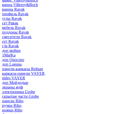
фаянс Villeroy&Boch
ванна Villeroy&Boch
ванны Ravak
профиль Ravak
углы Ravak
сет Равак
мебель Ravak
поддоны Ravak
смесители Ravak
сет Ravak
г/м Ravak
доп мойки
1MarKa
доп Opoczno
доп Laguna
панели-каркасы Relisan
каркасы-панели VAYER
gidro VAYER
доп Мойдодыр
экраны мдф
электроника Grohe
скрытые части Grohe
панели Riho
ручки Riho
ножки Riho