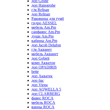
доп Grohe
доп Hansgrohe
г/м Relisan
доп Relisan
Раковины для тумб
гидро AESSEL
мебель Am.Pm
санфаянс Am.Pm
души Am.Pm
кабины Am.Pm
доп Jacob Delafon
г/м Акванет
мебель Акванет
доп Gebirit
комп Акватон
доп OPADIRIS
bette
доп Акватек
доп бас
доп Viega
доп AQWELLA 5
доп CLARBERG
фаянс ROCA
мебель ROCA
ванны ROCA