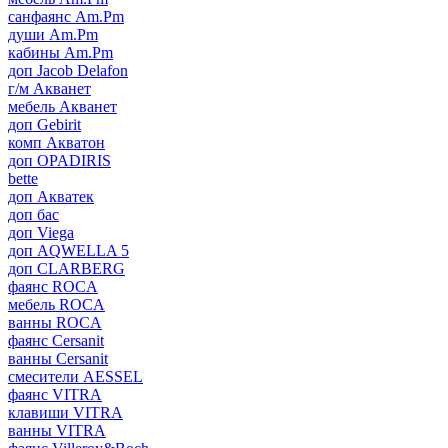
санфаянс Am.Pm
души Am.Pm
кабины Am.Pm
доп Jacob Delafon
г/м Акванет
мебель Акванет
доп Gebirit
комп Акватон
доп OPADIRIS
bette
доп Акватек
доп бас
доп Viega
доп AQWELLA 5
доп CLARBERG
фаянс ROCA
мебель ROCA
ванны ROCA
фаянс Cersanit
ванны Cersanit
смесители AESSEL
фаянс VITRA
клавиши VITRA
ванны VITRA