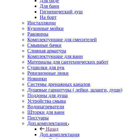
Для биде
Для бани
Гигиенический душ
На борт
Инсталляции
Кухонные мойки
Раковины
Комплектующие для смесителей
Смывные бачки
Сливная арматура
Комплектующие для ванн
Материалы для сантехнических работ
Сушилки для рук
Ревизионные люки
Новинки
Системы дренажных каналов
Душевые гарнитуры ( лейки, шланги, души)
Поддоны для душа
Устройства смыва
Водонагреватели
Шторки для ванн
Писсуары
Доп.комплектация
Назад
Доп.комплектация