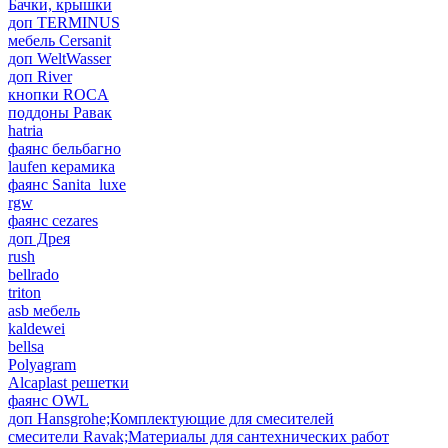
Бачки, крышки
доп TERMINUS
мебель Cersanit
доп WeltWasser
доп River
кнопки ROCA
поддоны Равак
hatria
фаянс бельбагно
laufen керамика
фаянс Sanita_luxe
rgw
фаянс cezares
доп Дрея
rush
bellrado
triton
asb мебель
kaldewei
bellsa
Polyagram
Alcaplast решетки
фаянс OWL
доп Hansgrohe;Комплектующие для смесителей
смесители Ravak;Материалы для сантехнических работ