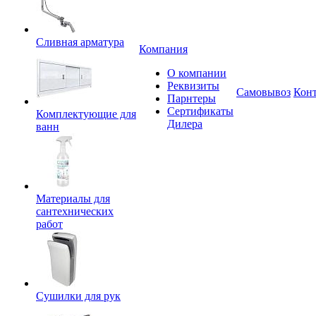
Сливная арматура
Компания
О компании
Реквизиты
Самовывоз
Кон
Парнтеры
Сертификаты
Комплектующие для
Дилера
ванн
Материалы для
сантехнических
работ
Сушилки для рук