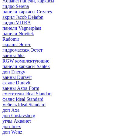
Aquanet панели, каркасы
гидро Serena
панели каркасы Cezares
акрил Jacob Delafon
гидро VITRA
панели Vagnerplast
панели Novitek
Radomir
экраны Эстет
гидромассаж Эстет
ванны Jika
RGW комплектующие
панели каркасы Santek
доп Energy
ванны Duravit
фаянс Duravit
ванны Astra-Form
смесители Ideal Standart
фаянс Ideal Standard
мебель Ideal Standard
доп Axa
доп Gustavsberg
углы Акванет
доп Imex
доп Wenz