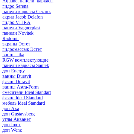
Aquanet панели, каркасы
гидро Serena
панели каркасы Cezares
акрил Jacob Delafon
гидро VITRA
панели Vagnerplast
панели Novitek
Radomir
экраны Эстет
гидромассаж Эстет
ванны Jika
RGW комплектующие
панели каркасы Santek
доп Energy
ванны Duravit
фаянс Duravit
ванны Astra-Form
смесители Ideal Standart
фаянс Ideal Standard
мебель Ideal Standard
доп Axa
доп Gustavsberg
углы Акванет
доп Imex
доп Wenz