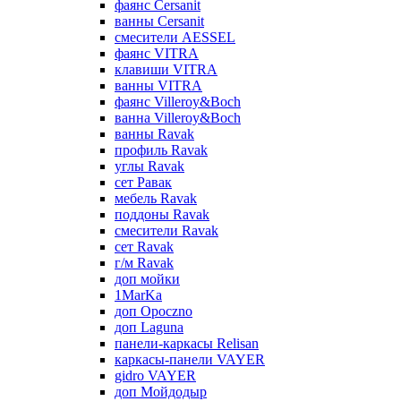
фаянс Cersanit
ванны Cersanit
смесители AESSEL
фаянс VITRA
клавиши VITRA
ванны VITRA
фаянс Villeroy&Boch
ванна Villeroy&Boch
ванны Ravak
профиль Ravak
углы Ravak
сет Равак
мебель Ravak
поддоны Ravak
смесители Ravak
сет Ravak
г/м Ravak
доп мойки
1MarKa
доп Opoczno
доп Laguna
панели-каркасы Relisan
каркасы-панели VAYER
gidro VAYER
доп Мойдодыр