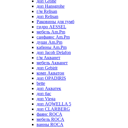
доп Grohe
доп Hansgrohe
г/м Relisan
доп Relisan
Раковины для тумб
гидро AESSEL
мебель Am.Pm
санфаянс Am.Pm
души Am.Pm
кабины Am.Pm
доп Jacob Delafon
г/м Акванет
мебель Акванет
доп Gebirit
комп Акватон
доп OPADIRIS
bette
доп Акватек
доп бас
доп Viega
доп AQWELLA 5
доп CLARBERG
фаянс ROCA
мебель ROCA
ванны ROCA