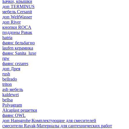
Бачки, крышки
доп TERMINUS
мебель Cersanit
доп WeltWasser
доп River
кнопки ROCA
поддоны Равак
hatria
фаянс бельбагно
laufen керамика
фаянс Sanita_luxe
rgw
фаянс cezares
доп Дрея
rush
bellrado
triton
asb мебель
kaldewei
bellsa
Polyagram
Alcaplast решетки
фаянс OWL
доп Hansgrohe;Комплектующие для смесителей
смесители Ravak;Материалы для сантехнических работ