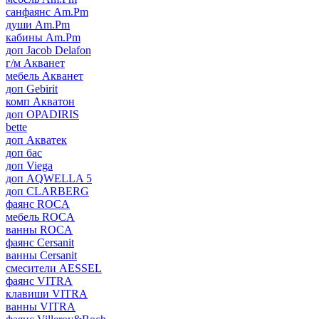
санфаянс Am.Pm
души Am.Pm
кабины Am.Pm
доп Jacob Delafon
г/м Акванет
мебель Акванет
доп Gebirit
комп Акватон
доп OPADIRIS
bette
доп Акватек
доп бас
доп Viega
доп AQWELLA 5
доп CLARBERG
фаянс ROCA
мебель ROCA
ванны ROCA
фаянс Cersanit
ванны Cersanit
смесители AESSEL
фаянс VITRA
клавиши VITRA
ванны VITRA