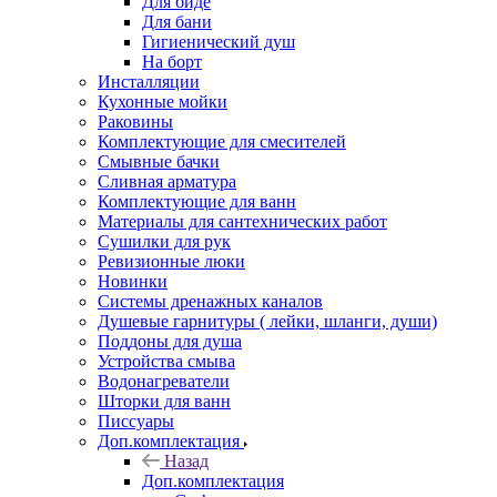
Для биде
Для бани
Гигиенический душ
На борт
Инсталляции
Кухонные мойки
Раковины
Комплектующие для смесителей
Смывные бачки
Сливная арматура
Комплектующие для ванн
Материалы для сантехнических работ
Сушилки для рук
Ревизионные люки
Новинки
Системы дренажных каналов
Душевые гарнитуры ( лейки, шланги, души)
Поддоны для душа
Устройства смыва
Водонагреватели
Шторки для ванн
Писсуары
Доп.комплектация
Назад
Доп.комплектация