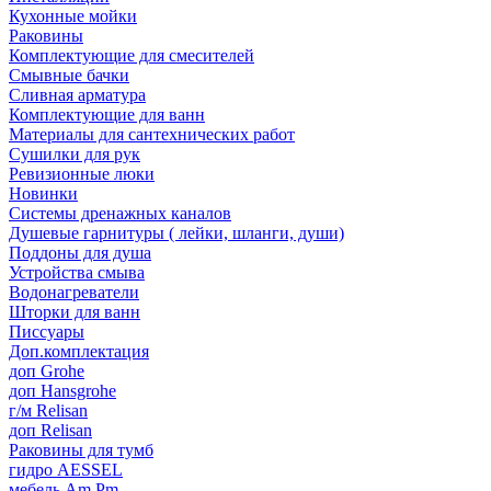
Кухонные мойки
Раковины
Комплектующие для смесителей
Смывные бачки
Сливная арматура
Комплектующие для ванн
Материалы для сантехнических работ
Сушилки для рук
Ревизионные люки
Новинки
Системы дренажных каналов
Душевые гарнитуры ( лейки, шланги, души)
Поддоны для душа
Устройства смыва
Водонагреватели
Шторки для ванн
Писсуары
Доп.комплектация
доп Grohe
доп Hansgrohe
г/м Relisan
доп Relisan
Раковины для тумб
гидро AESSEL
мебель Am.Pm