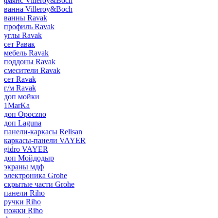
фаянс Villeroy&Boch
ванна Villeroy&Boch
ванны Ravak
профиль Ravak
углы Ravak
сет Равак
мебель Ravak
поддоны Ravak
смесители Ravak
сет Ravak
г/м Ravak
доп мойки
1MarKa
доп Opoczno
доп Laguna
панели-каркасы Relisan
каркасы-панели VAYER
gidro VAYER
доп Мойдодыр
экраны мдф
электроника Grohe
скрытые части Grohe
панели Riho
ручки Riho
ножки Riho