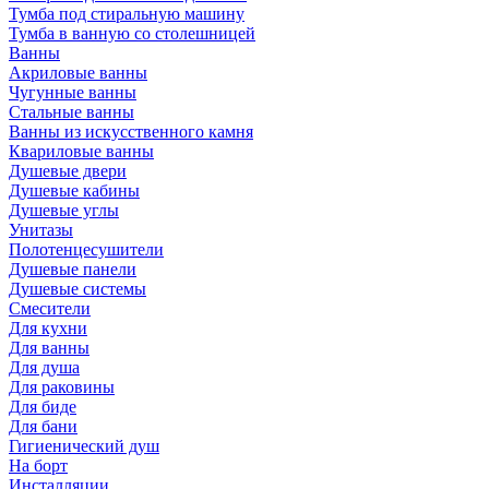
Тумба под стиральную машину
Тумба в ванную со столешницей
Ванны
Акриловые ванны
Чугунные ванны
Стальные ванны
Ванны из искусственного камня
Квариловые ванны
Душевые двери
Душевые кабины
Душевые углы
Унитазы
Полотенцесушители
Душевые панели
Душевые системы
Смесители
Для кухни
Для ванны
Для душа
Для раковины
Для биде
Для бани
Гигиенический душ
На борт
Инсталляции