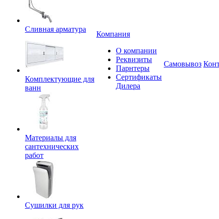
Сливная арматура
Компания
О компании
Реквизиты
Самовывоз
Кон
Парнтеры
Сертификаты
Комплектующие для
Дилера
ванн
Материалы для
сантехнических
работ
Сушилки для рук