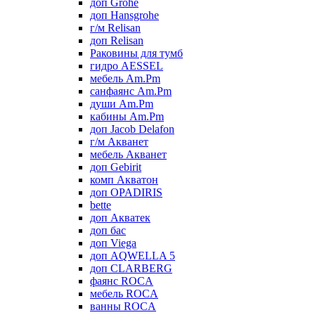
доп Grohe
доп Hansgrohe
г/м Relisan
доп Relisan
Раковины для тумб
гидро AESSEL
мебель Am.Pm
санфаянс Am.Pm
души Am.Pm
кабины Am.Pm
доп Jacob Delafon
г/м Акванет
мебель Акванет
доп Gebirit
комп Акватон
доп OPADIRIS
bette
доп Акватек
доп бас
доп Viega
доп AQWELLA 5
доп CLARBERG
фаянс ROCA
мебель ROCA
ванны ROCA