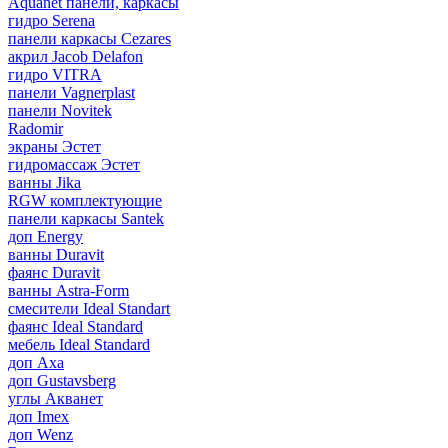
Aquanet панели, каркасы
гидро Serena
панели каркасы Cezares
акрил Jacob Delafon
гидро VITRA
панели Vagnerplast
панели Novitek
Radomir
экраны Эстет
гидромассаж Эстет
ванны Jika
RGW комплектующие
панели каркасы Santek
доп Energy
ванны Duravit
фаянс Duravit
ванны Astra-Form
смесители Ideal Standart
фаянс Ideal Standard
мебель Ideal Standard
доп Axa
доп Gustavsberg
углы Акванет
доп Imex
доп Wenz