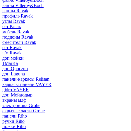
фаянс Villeroy&Boch
ванна Villeroy&Boch
ванны Ravak
профиль Ravak
углы Ravak
сет Равак
мебель Ravak
поддоны Ravak
смесители Ravak
сет Ravak
г/м Ravak
доп мойки
1MarKa
доп Opoczno
доп Laguna
панели-каркасы Relisan
каркасы-панели VAYER
gidro VAYER
доп Мойдодыр
экраны мдф
электроника Grohe
скрытые части Grohe
панели Riho
ручки Riho
ножки Riho