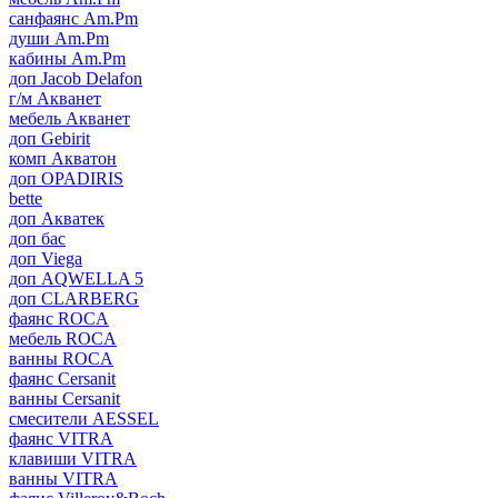
санфаянс Am.Pm
души Am.Pm
кабины Am.Pm
доп Jacob Delafon
г/м Акванет
мебель Акванет
доп Gebirit
комп Акватон
доп OPADIRIS
bette
доп Акватек
доп бас
доп Viega
доп AQWELLA 5
доп CLARBERG
фаянс ROCA
мебель ROCA
ванны ROCA
фаянс Cersanit
ванны Cersanit
смесители AESSEL
фаянс VITRA
клавиши VITRA
ванны VITRA