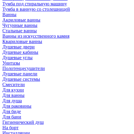
Тумба под стиральную машину
Тумба в ванную со столешницей
Ванны
Акриловые ванны
Чугунные ванны
Стальные ванны
Ванны из искусственного камня
Квариловые ванны
Душевые двери
Душевые кабины
Душевые углы
Унитазы
Полотенцесушители
Душевые панели
Душевые системы
Смесители
Для кухни
Для ванны
Для душа
Для раковины
Для биде
Для бани
Гигиенический душ
На борт
Инсталляции