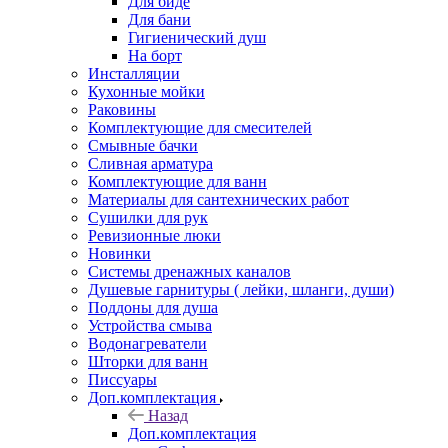
Для биде
Для бани
Гигиенический душ
На борт
Инсталляции
Кухонные мойки
Раковины
Комплектующие для смесителей
Смывные бачки
Сливная арматура
Комплектующие для ванн
Материалы для сантехнических работ
Сушилки для рук
Ревизионные люки
Новинки
Системы дренажных каналов
Душевые гарнитуры ( лейки, шланги, души)
Поддоны для душа
Устройства смыва
Водонагреватели
Шторки для ванн
Писсуары
Доп.комплектация
Назад
Доп.комплектация