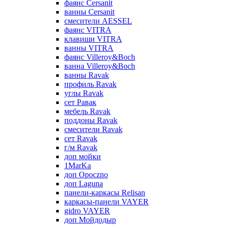
фаянс Cersanit
ванны Cersanit
смесители AESSEL
фаянс VITRA
клавиши VITRA
ванны VITRA
фаянс Villeroy&Boch
ванна Villeroy&Boch
ванны Ravak
профиль Ravak
углы Ravak
сет Равак
мебель Ravak
поддоны Ravak
смесители Ravak
сет Ravak
г/м Ravak
доп мойки
1MarKa
доп Opoczno
доп Laguna
панели-каркасы Relisan
каркасы-панели VAYER
gidro VAYER
доп Мойдодыр