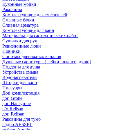
Кухонные мойки
Раковины
Комплектующие для смесителей
Смывные бачки
Сливная арматура
Комплектующие для ванн
Материалы для сантехнических работ
Сушилки для рук
Ревизионные люки
Новинки
Системы дренажных каналов
Душевые гарнитуры ( лейки, шланги, души)
Поддоны для душа
Устройства смыва
Водонагреватели
Шторки для ванн
Писсуары
Доп.комплектация
доп Grohe
доп Hansgrohe
г/м Relisan
доп Relisan
Раковины для тумб
гидро AESSEL
мебель Am.Pm