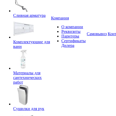
Сливная арматура
Компания
О компании
Реквизиты
Самовывоз
Кон
Парнтеры
Сертификаты
Комплектующие для
Дилера
ванн
Материалы для
сантехнических
работ
Сушилки для рук