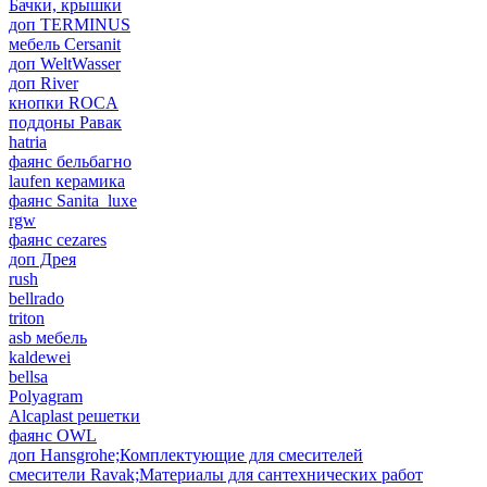
Бачки, крышки
доп TERMINUS
мебель Cersanit
доп WeltWasser
доп River
кнопки ROCA
поддоны Равак
hatria
фаянс бельбагно
laufen керамика
фаянс Sanita_luxe
rgw
фаянс cezares
доп Дрея
rush
bellrado
triton
asb мебель
kaldewei
bellsa
Polyagram
Alcaplast решетки
фаянс OWL
доп Hansgrohe;Комплектующие для смесителей
смесители Ravak;Материалы для сантехнических работ