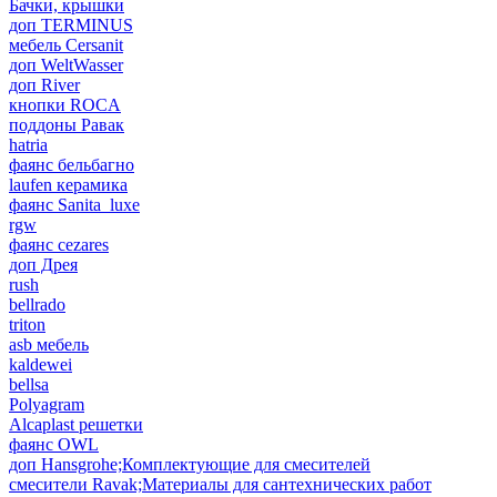
Бачки, крышки
доп TERMINUS
мебель Cersanit
доп WeltWasser
доп River
кнопки ROCA
поддоны Равак
hatria
фаянс бельбагно
laufen керамика
фаянс Sanita_luxe
rgw
фаянс cezares
доп Дрея
rush
bellrado
triton
asb мебель
kaldewei
bellsa
Polyagram
Alcaplast решетки
фаянс OWL
доп Hansgrohe;Комплектующие для смесителей
смесители Ravak;Материалы для сантехнических работ