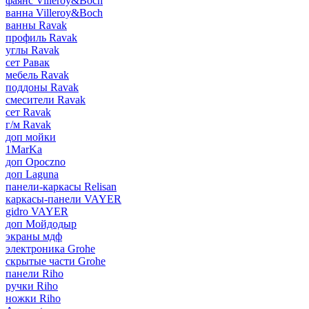
фаянс Villeroy&Boch
ванна Villeroy&Boch
ванны Ravak
профиль Ravak
углы Ravak
сет Равак
мебель Ravak
поддоны Ravak
смесители Ravak
сет Ravak
г/м Ravak
доп мойки
1MarKa
доп Opoczno
доп Laguna
панели-каркасы Relisan
каркасы-панели VAYER
gidro VAYER
доп Мойдодыр
экраны мдф
электроника Grohe
скрытые части Grohe
панели Riho
ручки Riho
ножки Riho