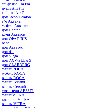
санфаянс Am.Pm
души Am.Pm
кабины Am.Pm
доп Jacob Delafon
г/м Акванет
мебель Акванет
доп Gebirit
комп Акватон
доп OPADIRIS
bette
доп Акватек
доп бас
доп Viega
доп AQWELLA 5
доп CLARBERG
фаянс ROCA
мебель ROCA
ванны ROCA
фаянс Cersanit
ванны Cersanit
смесители AESSEL
фаянс VITRA
клавиши VITRA
ванны VITRA