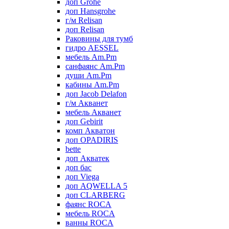
доп Grohe
доп Hansgrohe
г/м Relisan
доп Relisan
Раковины для тумб
гидро AESSEL
мебель Am.Pm
санфаянс Am.Pm
души Am.Pm
кабины Am.Pm
доп Jacob Delafon
г/м Акванет
мебель Акванет
доп Gebirit
комп Акватон
доп OPADIRIS
bette
доп Акватек
доп бас
доп Viega
доп AQWELLA 5
доп CLARBERG
фаянс ROCA
мебель ROCA
ванны ROCA