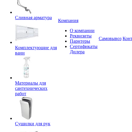
Сливная арматура
Компания
О компании
Реквизиты
Самовывоз
Кон
Парнтеры
Сертификаты
Комплектующие для
Дилера
ванн
Материалы для
сантехнических
работ
Сушилки для рук