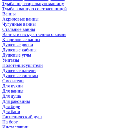
Тумба под стиральную машину
Тумба в ванную со столешницей
Ванны
Акриловые ванны
Чугунные ванны
Стальные ванны
Ванны из искусственного камня
Квариловые ванны
Душевые двери
Душевые кабины
Душевые углы
Унитазы
Полотенцесушители
Душевые панели
Душевые системы
Смесители
Для кухни
Для ванны
Для душа
Для раковины
Для биде
Для бани
Гигиенический душ
На борт
Инсталляции