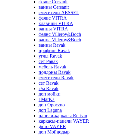
фаянс Cersanit
ванны Cersanit
смесители AESSEL
фаянс VITRA
клавиши VITRA
ванны VITRA
фаянс Villeroy&Boch
ванна Villeroy&Boch
ванны Ravak
профиль Ravak
углы Ravak
сет Равак
мебель Ravak
поддоны Ravak
смесители Ravak
сет Ravak
г/м Ravak
доп мойки
1MarKa
доп Opoczno
доп Laguna
панели-каркасы Relisan
каркасы-панели VAYER
gidro VAYER
доп Мойдодыр