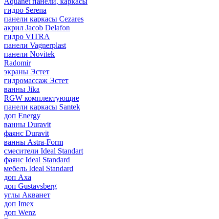
Aquanet панели, каркасы
гидро Serena
панели каркасы Cezares
акрил Jacob Delafon
гидро VITRA
панели Vagnerplast
панели Novitek
Radomir
экраны Эстет
гидромассаж Эстет
ванны Jika
RGW комплектующие
панели каркасы Santek
доп Energy
ванны Duravit
фаянс Duravit
ванны Astra-Form
смесители Ideal Standart
фаянс Ideal Standard
мебель Ideal Standard
доп Axa
доп Gustavsberg
углы Акванет
доп Imex
доп Wenz