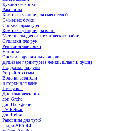
Кухонные мойки
Раковины
Комплектующие для смесителей
Смывные бачки
Сливная арматура
Комплектующие для ванн
Материалы для сантехнических работ
Сушилки для рук
Ревизионные люки
Новинки
Системы дренажных каналов
Душевые гарнитуры ( лейки, шланги, души)
Поддоны для душа
Устройства смыва
Водонагреватели
Шторки для ванн
Писсуары
Доп.комплектация
доп Grohe
доп Hansgrohe
г/м Relisan
доп Relisan
Раковины для тумб
гидро AESSEL
мебель Am.Pm