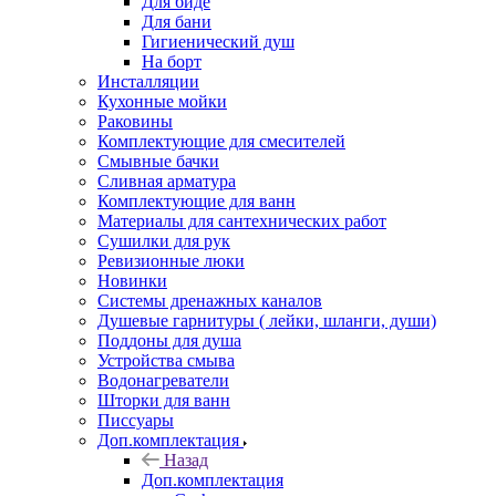
Для биде
Для бани
Гигиенический душ
На борт
Инсталляции
Кухонные мойки
Раковины
Комплектующие для смесителей
Смывные бачки
Сливная арматура
Комплектующие для ванн
Материалы для сантехнических работ
Сушилки для рук
Ревизионные люки
Новинки
Системы дренажных каналов
Душевые гарнитуры ( лейки, шланги, души)
Поддоны для душа
Устройства смыва
Водонагреватели
Шторки для ванн
Писсуары
Доп.комплектация
Назад
Доп.комплектация