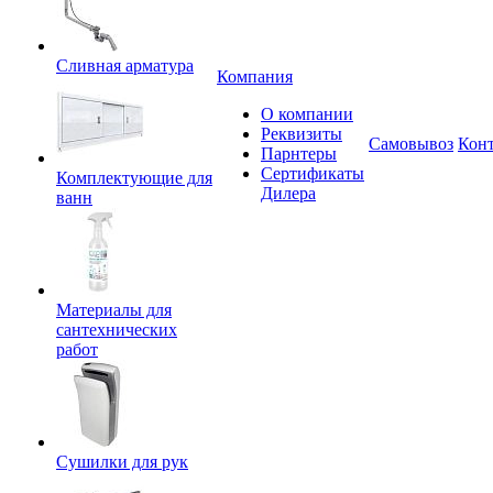
Сливная арматура
Компания
О компании
Реквизиты
Самовывоз
Кон
Парнтеры
Сертификаты
Комплектующие для
Дилера
ванн
Материалы для
сантехнических
работ
Сушилки для рук