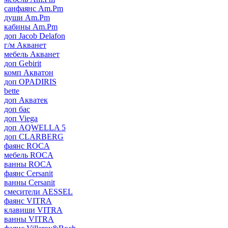
санфаянс Am.Pm
души Am.Pm
кабины Am.Pm
доп Jacob Delafon
г/м Акванет
мебель Акванет
доп Gebirit
комп Акватон
доп OPADIRIS
bette
доп Акватек
доп бас
доп Viega
доп AQWELLA 5
доп CLARBERG
фаянс ROCA
мебель ROCA
ванны ROCA
фаянс Cersanit
ванны Cersanit
смесители AESSEL
фаянс VITRA
клавиши VITRA
ванны VITRA