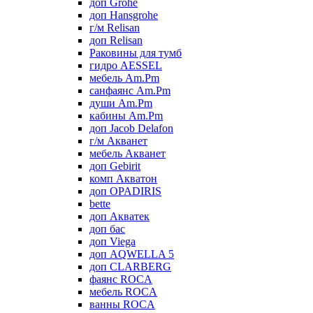
доп Grohe
доп Hansgrohe
г/м Relisan
доп Relisan
Раковины для тумб
гидро AESSEL
мебель Am.Pm
санфаянс Am.Pm
души Am.Pm
кабины Am.Pm
доп Jacob Delafon
г/м Акванет
мебель Акванет
доп Gebirit
комп Акватон
доп OPADIRIS
bette
доп Акватек
доп бас
доп Viega
доп AQWELLA 5
доп CLARBERG
фаянс ROCA
мебель ROCA
ванны ROCA