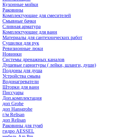
Кухонные мойки
Раковины
Комплектующие для смесителей
Смывные бачки
Сливная арматура
Комплектующие для ванн
Материалы для сантехнических работ
Сушилки для рук
Ревизионные люки
Новинки
Системы дренажных каналов
Душевые гарнитуры ( лейки, шланги, души)
Поддоны для душа
Устройства смыва
Водонагреватели
Шторки для ванн
Писсуары
Доп.комплектация
доп Grohe
доп Hansgrohe
г/м Relisan
доп Relisan
Раковины для тумб
гидро AESSEL
мебель Am.Pm