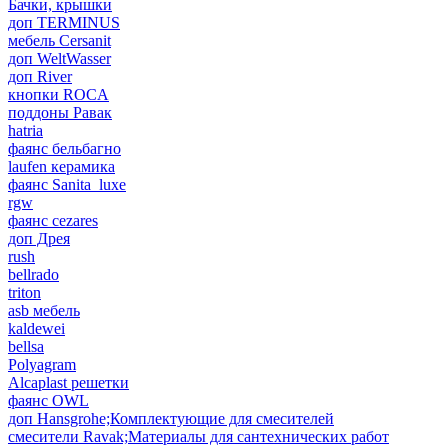
Бачки, крышки
доп TERMINUS
мебель Cersanit
доп WeltWasser
доп River
кнопки ROCA
поддоны Равак
hatria
фаянс бельбагно
laufen керамика
фаянс Sanita_luxe
rgw
фаянс cezares
доп Дрея
rush
bellrado
triton
asb мебель
kaldewei
bellsa
Polyagram
Alcaplast решетки
фаянс OWL
доп Hansgrohe;Комплектующие для смесителей
смесители Ravak;Материалы для сантехнических работ