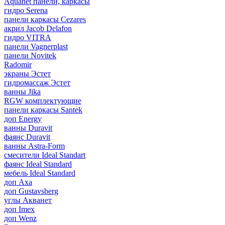
Aquanet панели, каркасы
гидро Serena
панели каркасы Cezares
акрил Jacob Delafon
гидро VITRA
панели Vagnerplast
панели Novitek
Radomir
экраны Эстет
гидромассаж Эстет
ванны Jika
RGW комплектующие
панели каркасы Santek
доп Energy
ванны Duravit
фаянс Duravit
ванны Astra-Form
смесители Ideal Standart
фаянс Ideal Standard
мебель Ideal Standard
доп Axa
доп Gustavsberg
углы Акванет
доп Imex
доп Wenz