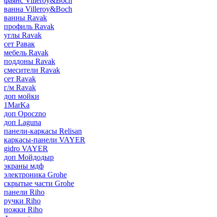
фаянс Villeroy&Boch
ванна Villeroy&Boch
ванны Ravak
профиль Ravak
углы Ravak
сет Равак
мебель Ravak
поддоны Ravak
смесители Ravak
сет Ravak
г/м Ravak
доп мойки
1MarKa
доп Opoczno
доп Laguna
панели-каркасы Relisan
каркасы-панели VAYER
gidro VAYER
доп Мойдодыр
экраны мдф
электроника Grohe
скрытые части Grohe
панели Riho
ручки Riho
ножки Riho