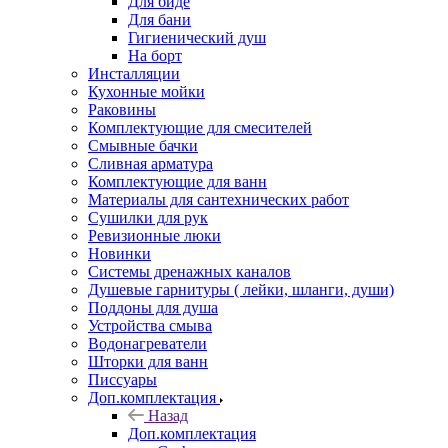
Для биде
Для бани
Гигиенический душ
На борт
Инсталляции
Кухонные мойки
Раковины
Комплектующие для смесителей
Смывные бачки
Сливная арматура
Комплектующие для ванн
Материалы для сантехнических работ
Сушилки для рук
Ревизионные люки
Новинки
Системы дренажных каналов
Душевые гарнитуры ( лейки, шланги, души)
Поддоны для душа
Устройства смыва
Водонагреватели
Шторки для ванн
Писсуары
Доп.комплектация
Назад
Доп.комплектация