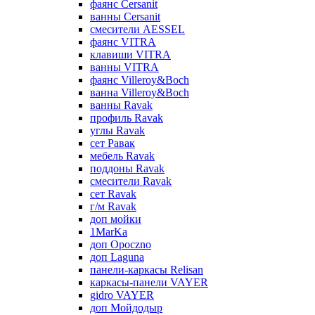
фаянс Cersanit
ванны Cersanit
смесители AESSEL
фаянс VITRA
клавиши VITRA
ванны VITRA
фаянс Villeroy&Boch
ванна Villeroy&Boch
ванны Ravak
профиль Ravak
углы Ravak
сет Равак
мебель Ravak
поддоны Ravak
смесители Ravak
сет Ravak
г/м Ravak
доп мойки
1MarKa
доп Opoczno
доп Laguna
панели-каркасы Relisan
каркасы-панели VAYER
gidro VAYER
доп Мойдодыр