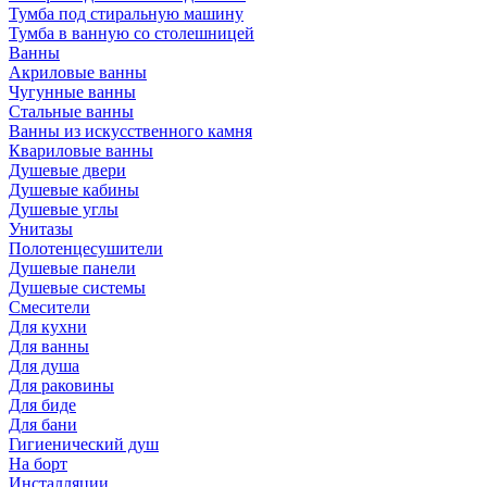
Тумба под стиральную машину
Тумба в ванную со столешницей
Ванны
Акриловые ванны
Чугунные ванны
Стальные ванны
Ванны из искусственного камня
Квариловые ванны
Душевые двери
Душевые кабины
Душевые углы
Унитазы
Полотенцесушители
Душевые панели
Душевые системы
Смесители
Для кухни
Для ванны
Для душа
Для раковины
Для биде
Для бани
Гигиенический душ
На борт
Инсталляции