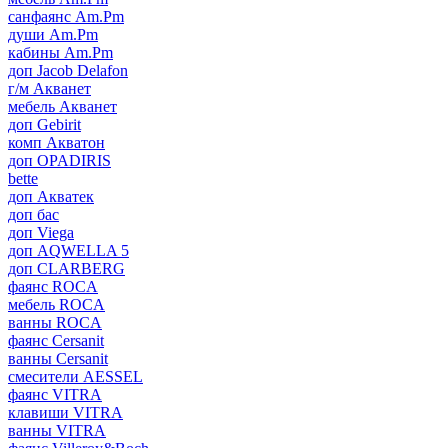
санфаянс Am.Pm
души Am.Pm
кабины Am.Pm
доп Jacob Delafon
г/м Акванет
мебель Акванет
доп Gebirit
комп Акватон
доп OPADIRIS
bette
доп Акватек
доп бас
доп Viega
доп AQWELLA 5
доп CLARBERG
фаянс ROCA
мебель ROCA
ванны ROCA
фаянс Cersanit
ванны Cersanit
смесители AESSEL
фаянс VITRA
клавиши VITRA
ванны VITRA