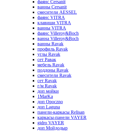
фаянс Cersanit
ванны Cersanit
смесители AESSEL
фаянс VITRA
клавиши VITRA
ванны VITRA
фаянс Villeroy&Boch
ванна Villeroy&Boch
ванны Ravak
профиль Ravak
углы Ravak
сет Равак
мебель Ravak
поддоны Ravak
смесители Ravak
сет Ravak
г/м Ravak
доп мойки
1MarKa
доп Opoczno
доп Laguna
панели-каркасы Relisan
каркасы-панели VAYER
gidro VAYER
доп Мойдодыр