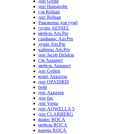
доп Grohe
доп Hansgrohe
г/м Relisan
доп Relisan
Раковины для тумб
гидро AESSEL
мебель Am.Pm
санфаянс Am.Pm
души Am.Pm
кабины Am.Pm
доп Jacob Delafon
г/м Акванет
мебель Акванет
доп Gebirit
комп Акватон
доп OPADIRIS
bette
доп Акватек
доп бас
доп Viega
доп AQWELLA 5
доп CLARBERG
фаянс ROCA
мебель ROCA
ванны ROCA