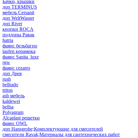
Бачки, крышки
доп TERMINUS
мебель Cersanit
доп WeltWasser
доп River
кнопки ROCA
поддоны Равак
hatria
фаянс бельбагно
laufen керамика
фаянс Sanita_luxe
rgw
фаянс cezares
доп Дрея
rush
bellrado
triton
asb мебель
kaldewei
bellsa
Polyagram
Alcaplast решетки
фаянс OWL
доп Hansgrohe;Комплектующие для смесителей
смесители Ravak;Материалы для сантехнических работ