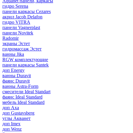
Aquanet панели, каркасы
гидро Serena
панели каркасы Cezares
акрил Jacob Delafon
гидро VITRA
панели Vagnerplast
панели Novitek
Radomir
экраны Эстет
гидромассаж Эстет
ванны Jika
RGW комплектующие
панели каркасы Santek
доп Energy
ванны Duravit
фаянс Duravit
ванны Astra-Form
смесители Ideal Standart
фаянс Ideal Standard
мебель Ideal Standard
доп Axa
доп Gustavsberg
углы Акванет
доп Imex
доп Wenz