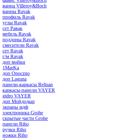
фаянс Villeroy&Boch
ванна Villeroy&Boch
ванны Ravak
профиль Ravak
углы Ravak
сет Равак
мебель Ravak
поддоны Ravak
смесители Ravak
сет Ravak
г/м Ravak
доп мойки
1MarKa
доп Opoczno
доп Laguna
панели-каркасы Relisan
каркасы-панели VAYER
gidro VAYER
доп Мойдодыр
экраны мдф
электроника Grohe
скрытые части Grohe
панели Riho
ручки Riho
ножки Riho