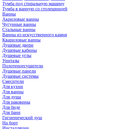
Тумба под стиральную машину
Тумба в ванную со столешницей
Ванны
Акриловые ванны
Чугунные ванны
Стальные ванны
Ванны из искусственного камня
Квариловые ванны
Душевые двери
Душевые кабины
Душевые углы
Унитазы
Полотенцесушители
Душевые панели
Душевые системы
Смесители
Для кухни
Для ванны
Для душа
Для раковины
Для биде
Для бани
Гигиенический душ
На борт
Инсталляции