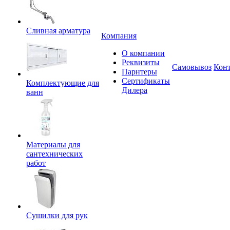
Сливная арматура
Компания
О компании
Реквизиты
Самовывоз
Кон
Парнтеры
Сертификаты
Комплектующие для
Дилера
ванн
Материалы для
сантехнических
работ
Сушилки для рук