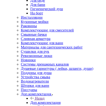
Для биде
Для бани
Гигиенический душ
На борт
Инсталляции
Кухонные мойки
Раковины
Комплектующие для смесителей
Смывные бачки
Сливная арматура
Комплектующие для ванн
Материалы для сантехнических работ
Сушилки для рук
Ревизионные люки
Новинки
Системы дренажных каналов
Душевые гарнитуры ( лейки, шланги, души)
Поддоны для душа
Устройства смыва
Водонагреватели
Шторки для ванн
Писсуары
Доп.комплектация
Назад
Доп.комплектация