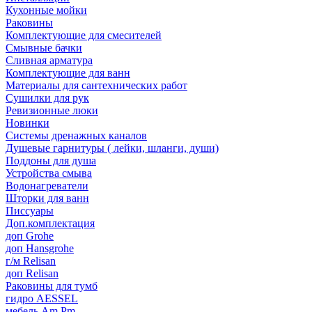
Кухонные мойки
Раковины
Комплектующие для смесителей
Смывные бачки
Сливная арматура
Комплектующие для ванн
Материалы для сантехнических работ
Сушилки для рук
Ревизионные люки
Новинки
Системы дренажных каналов
Душевые гарнитуры ( лейки, шланги, души)
Поддоны для душа
Устройства смыва
Водонагреватели
Шторки для ванн
Писсуары
Доп.комплектация
доп Grohe
доп Hansgrohe
г/м Relisan
доп Relisan
Раковины для тумб
гидро AESSEL
мебель Am.Pm