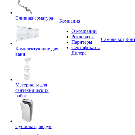
Сливная арматура
Компания
О компании
Реквизиты
Самовывоз
Кон
Парнтеры
Сертификаты
Комплектующие для
Дилера
ванн
Материалы для
сантехнических
работ
Сушилки для рук