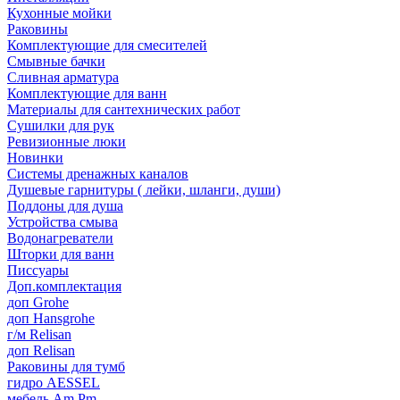
Кухонные мойки
Раковины
Комплектующие для смесителей
Смывные бачки
Сливная арматура
Комплектующие для ванн
Материалы для сантехнических работ
Сушилки для рук
Ревизионные люки
Новинки
Системы дренажных каналов
Душевые гарнитуры ( лейки, шланги, души)
Поддоны для душа
Устройства смыва
Водонагреватели
Шторки для ванн
Писсуары
Доп.комплектация
доп Grohe
доп Hansgrohe
г/м Relisan
доп Relisan
Раковины для тумб
гидро AESSEL
мебель Am.Pm