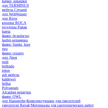
Бачки, крышки
доп TERMINUS
мебель Cersanit
доп WeltWasser
доп River
кнопки ROCA
поддоны Равак
hatria
фаянс бельбагно
laufen керамика
фаянс Sanita_luxe
rgw
фаянс cezares
доп Дрея
rush
bellrado
triton
asb мебель
kaldewei
bellsa
Polyagram
Alcaplast решетки
фаянс OWL
доп Hansgrohe;Комплектующие для смесителей
смесители Ravak;Материалы для сантехнических работ