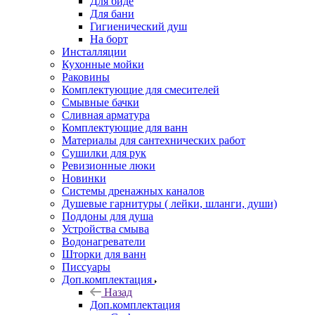
Для биде
Для бани
Гигиенический душ
На борт
Инсталляции
Кухонные мойки
Раковины
Комплектующие для смесителей
Смывные бачки
Сливная арматура
Комплектующие для ванн
Материалы для сантехнических работ
Сушилки для рук
Ревизионные люки
Новинки
Системы дренажных каналов
Душевые гарнитуры ( лейки, шланги, души)
Поддоны для душа
Устройства смыва
Водонагреватели
Шторки для ванн
Писсуары
Доп.комплектация
Назад
Доп.комплектация