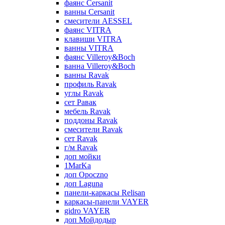
фаянс Cersanit
ванны Cersanit
смесители AESSEL
фаянс VITRA
клавиши VITRA
ванны VITRA
фаянс Villeroy&Boch
ванна Villeroy&Boch
ванны Ravak
профиль Ravak
углы Ravak
сет Равак
мебель Ravak
поддоны Ravak
смесители Ravak
сет Ravak
г/м Ravak
доп мойки
1MarKa
доп Opoczno
доп Laguna
панели-каркасы Relisan
каркасы-панели VAYER
gidro VAYER
доп Мойдодыр