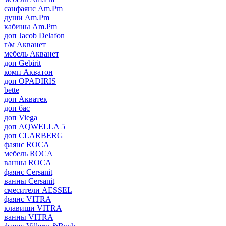
санфаянс Am.Pm
души Am.Pm
кабины Am.Pm
доп Jacob Delafon
г/м Акванет
мебель Акванет
доп Gebirit
комп Акватон
доп OPADIRIS
bette
доп Акватек
доп бас
доп Viega
доп AQWELLA 5
доп CLARBERG
фаянс ROCA
мебель ROCA
ванны ROCA
фаянс Cersanit
ванны Cersanit
смесители AESSEL
фаянс VITRA
клавиши VITRA
ванны VITRA