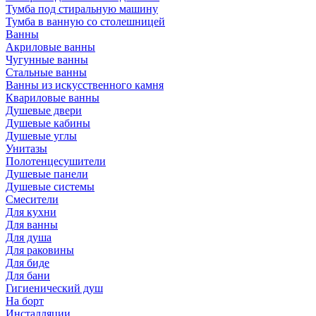
Тумба под стиральную машину
Тумба в ванную со столешницей
Ванны
Акриловые ванны
Чугунные ванны
Стальные ванны
Ванны из искусственного камня
Квариловые ванны
Душевые двери
Душевые кабины
Душевые углы
Унитазы
Полотенцесушители
Душевые панели
Душевые системы
Смесители
Для кухни
Для ванны
Для душа
Для раковины
Для биде
Для бани
Гигиенический душ
На борт
Инсталляции