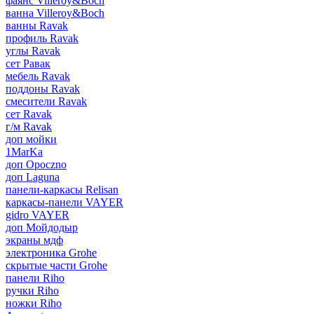
фаянс Villeroy&Boch
ванна Villeroy&Boch
ванны Ravak
профиль Ravak
углы Ravak
сет Равак
мебель Ravak
поддоны Ravak
смесители Ravak
сет Ravak
г/м Ravak
доп мойки
1MarKa
доп Opoczno
доп Laguna
панели-каркасы Relisan
каркасы-панели VAYER
gidro VAYER
доп Мойдодыр
экраны мдф
электроника Grohe
скрытые части Grohe
панели Riho
ручки Riho
ножки Riho