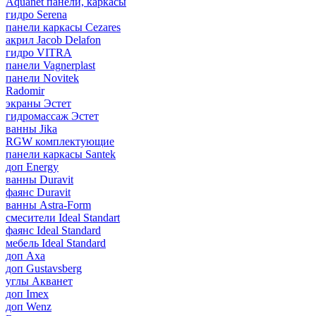
Aquanet панели, каркасы
гидро Serena
панели каркасы Cezares
акрил Jacob Delafon
гидро VITRA
панели Vagnerplast
панели Novitek
Radomir
экраны Эстет
гидромассаж Эстет
ванны Jika
RGW комплектующие
панели каркасы Santek
доп Energy
ванны Duravit
фаянс Duravit
ванны Astra-Form
смесители Ideal Standart
фаянс Ideal Standard
мебель Ideal Standard
доп Axa
доп Gustavsberg
углы Акванет
доп Imex
доп Wenz