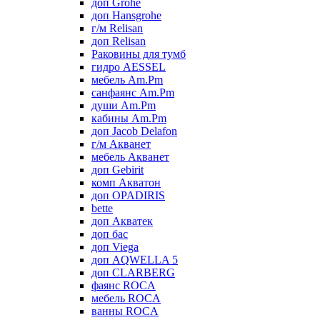
доп Grohe
доп Hansgrohe
г/м Relisan
доп Relisan
Раковины для тумб
гидро AESSEL
мебель Am.Pm
санфаянс Am.Pm
души Am.Pm
кабины Am.Pm
доп Jacob Delafon
г/м Акванет
мебель Акванет
доп Gebirit
комп Акватон
доп OPADIRIS
bette
доп Акватек
доп бас
доп Viega
доп AQWELLA 5
доп CLARBERG
фаянс ROCA
мебель ROCA
ванны ROCA