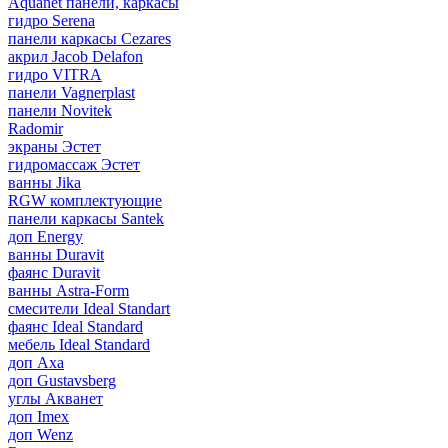
Aquanet панели, каркасы
гидро Serena
панели каркасы Cezares
акрил Jacob Delafon
гидро VITRA
панели Vagnerplast
панели Novitek
Radomir
экраны Эстет
гидромассаж Эстет
ванны Jika
RGW комплектующие
панели каркасы Santek
доп Energy
ванны Duravit
фаянс Duravit
ванны Astra-Form
смесители Ideal Standart
фаянс Ideal Standard
мебель Ideal Standard
доп Axa
доп Gustavsberg
углы Акванет
доп Imex
доп Wenz