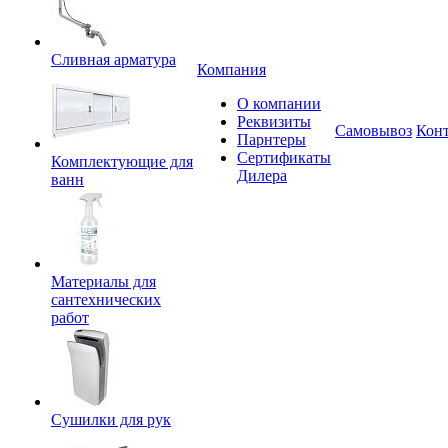
Сливная арматура
Компания
О компании
Реквизиты
Самовывоз
Кон
Парнтеры
Сертификаты
Комплектующие для
Дилера
ванн
Материалы для
сантехнических
работ
Сушилки для рук