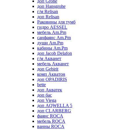
доп Grohe
доп Hansgrohe
г/м Relisan
доп Relisan
Раковины для тумб
гидро AESSEL
мебель Am.Pm
санфаянс Am.Pm
души Am.Pm
кабины Am.Pm
доп Jacob Delafon
г/м Акванет
мебель Акванет
доп Gebirit
комп Акватон
доп OPADIRIS
bette
доп Акватек
доп бас
доп Viega
доп AQWELLA 5
доп CLARBERG
фаянс ROCA
мебель ROCA
ванны ROCA