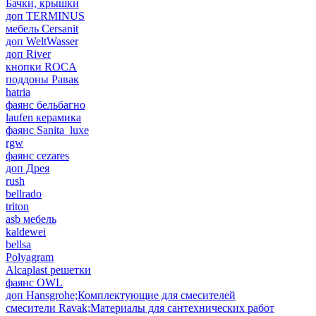
Бачки, крышки
доп TERMINUS
мебель Cersanit
доп WeltWasser
доп River
кнопки ROCA
поддоны Равак
hatria
фаянс бельбагно
laufen керамика
фаянс Sanita_luxe
rgw
фаянс cezares
доп Дрея
rush
bellrado
triton
asb мебель
kaldewei
bellsa
Polyagram
Alcaplast решетки
фаянс OWL
доп Hansgrohe;Комплектующие для смесителей
смесители Ravak;Материалы для сантехнических работ