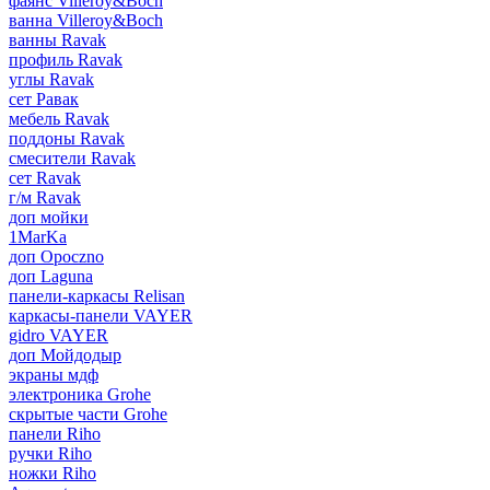
фаянс Villeroy&Boch
ванна Villeroy&Boch
ванны Ravak
профиль Ravak
углы Ravak
сет Равак
мебель Ravak
поддоны Ravak
смесители Ravak
сет Ravak
г/м Ravak
доп мойки
1MarKa
доп Opoczno
доп Laguna
панели-каркасы Relisan
каркасы-панели VAYER
gidro VAYER
доп Мойдодыр
экраны мдф
электроника Grohe
скрытые части Grohe
панели Riho
ручки Riho
ножки Riho