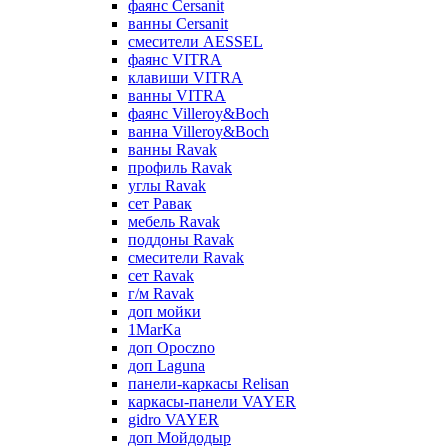
фаянс Cersanit
ванны Cersanit
смесители AESSEL
фаянс VITRA
клавиши VITRA
ванны VITRA
фаянс Villeroy&Boch
ванна Villeroy&Boch
ванны Ravak
профиль Ravak
углы Ravak
сет Равак
мебель Ravak
поддоны Ravak
смесители Ravak
сет Ravak
г/м Ravak
доп мойки
1MarKa
доп Opoczno
доп Laguna
панели-каркасы Relisan
каркасы-панели VAYER
gidro VAYER
доп Мойдодыр