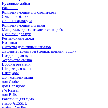
Кухонные мойки
Раковины
Комплектующие для смесителей
Смывные бачки
Сливная арматура
Комплектующие для ванн
Материалы для сантехнических работ
Сушилки для рук
Ревизионные люки
Новинки
Системы дренажных каналов
Душевые гарнитуры ( лейки, шланги, души)
Поддоны для душа
Устройства смыва
Водонагреватели
Шторки для ванн
Писсуары
Доп.комплектация
доп Grohe
доп Hansgrohe
г/м Relisan
доп Relisan
Раковины для тумб
гидро AESSEL
мебель Am.Pm