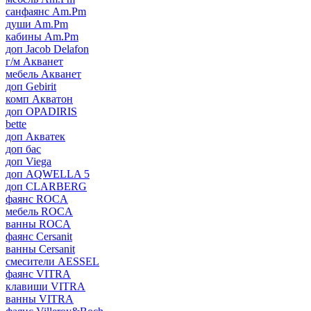
санфаянс Am.Pm
души Am.Pm
кабины Am.Pm
доп Jacob Delafon
г/м Акванет
мебель Акванет
доп Gebirit
комп Акватон
доп OPADIRIS
bette
доп Акватек
доп бас
доп Viega
доп AQWELLA 5
доп CLARBERG
фаянс ROCA
мебель ROCA
ванны ROCA
фаянс Cersanit
ванны Cersanit
смесители AESSEL
фаянс VITRA
клавиши VITRA
ванны VITRA