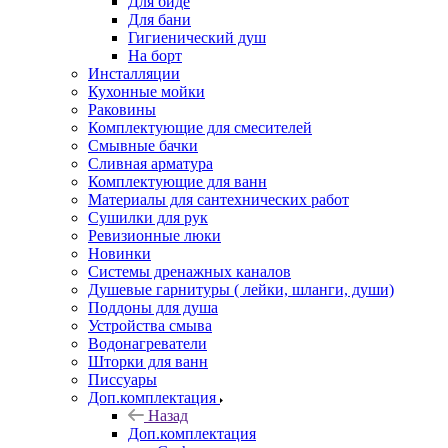
Для биде
Для бани
Гигиенический душ
На борт
Инсталляции
Кухонные мойки
Раковины
Комплектующие для смесителей
Смывные бачки
Сливная арматура
Комплектующие для ванн
Материалы для сантехнических работ
Сушилки для рук
Ревизионные люки
Новинки
Системы дренажных каналов
Душевые гарнитуры ( лейки, шланги, души)
Поддоны для душа
Устройства смыва
Водонагреватели
Шторки для ванн
Писсуары
Доп.комплектация
Назад
Доп.комплектация