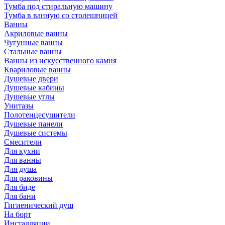
Тумба под стиральную машину
Тумба в ванную со столешницей
Ванны
Акриловые ванны
Чугунные ванны
Стальные ванны
Ванны из искусственного камня
Квариловые ванны
Душевые двери
Душевые кабины
Душевые углы
Унитазы
Полотенцесушители
Душевые панели
Душевые системы
Смесители
Для кухни
Для ванны
Для душа
Для раковины
Для биде
Для бани
Гигиенический душ
На борт
Инсталляции