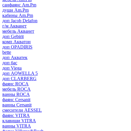
санфаянс Am.Pm
души Am.Pm
кабины Am.Pm
доп Jacob Delafon
г/м Акванет
мебель Акванет
доп Gebirit
комп Акватон
доп OPADIRIS
bette
доп Акватек
доп бас
доп Viega
доп AQWELLA 5
доп CLARBERG
фаянс ROCA
мебель ROCA
ванны ROCA
фаянс Cersanit
ванны Cersanit
смесители AESSEL
фаянс VITRA
клавиши VITRA
ванны VITRA