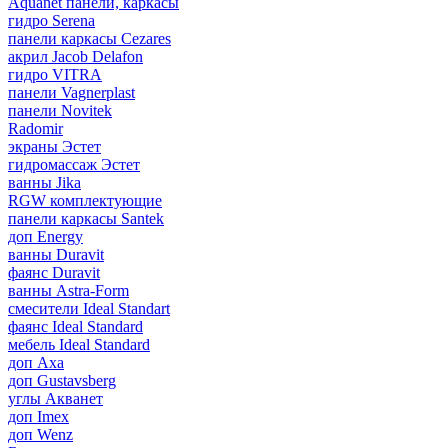
Aquanet панели, каркасы
гидро Serena
панели каркасы Cezares
акрил Jacob Delafon
гидро VITRA
панели Vagnerplast
панели Novitek
Radomir
экраны Эстет
гидромассаж Эстет
ванны Jika
RGW комплектующие
панели каркасы Santek
доп Energy
ванны Duravit
фаянс Duravit
ванны Astra-Form
смесители Ideal Standart
фаянс Ideal Standard
мебель Ideal Standard
доп Axa
доп Gustavsberg
углы Акванет
доп Imex
доп Wenz