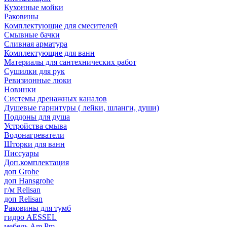
Кухонные мойки
Раковины
Комплектующие для смесителей
Смывные бачки
Сливная арматура
Комплектующие для ванн
Материалы для сантехнических работ
Сушилки для рук
Ревизионные люки
Новинки
Системы дренажных каналов
Душевые гарнитуры ( лейки, шланги, души)
Поддоны для душа
Устройства смыва
Водонагреватели
Шторки для ванн
Писсуары
Доп.комплектация
доп Grohe
доп Hansgrohe
г/м Relisan
доп Relisan
Раковины для тумб
гидро AESSEL
мебель Am.Pm