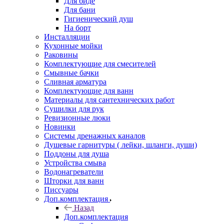
Для биде
Для бани
Гигиенический душ
На борт
Инсталляции
Кухонные мойки
Раковины
Комплектующие для смесителей
Смывные бачки
Сливная арматура
Комплектующие для ванн
Материалы для сантехнических работ
Сушилки для рук
Ревизионные люки
Новинки
Системы дренажных каналов
Душевые гарнитуры ( лейки, шланги, души)
Поддоны для душа
Устройства смыва
Водонагреватели
Шторки для ванн
Писсуары
Доп.комплектация
Назад
Доп.комплектация