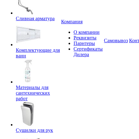
Сливная арматура
Компания
О компании
Реквизиты
Самовывоз
Кон
Парнтеры
Сертификаты
Комплектующие для
Дилера
ванн
Материалы для
сантехнических
работ
Сушилки для рук