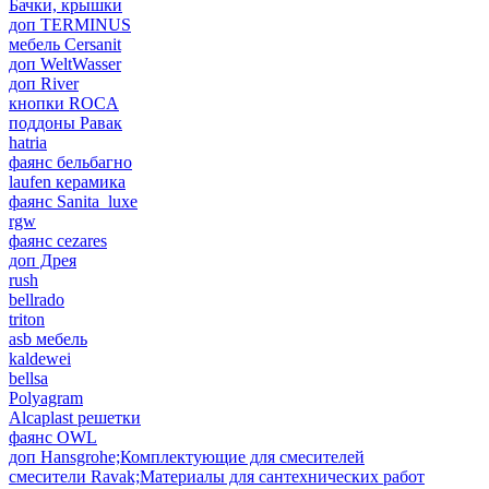
Бачки, крышки
доп TERMINUS
мебель Cersanit
доп WeltWasser
доп River
кнопки ROCA
поддоны Равак
hatria
фаянс бельбагно
laufen керамика
фаянс Sanita_luxe
rgw
фаянс cezares
доп Дрея
rush
bellrado
triton
asb мебель
kaldewei
bellsa
Polyagram
Alcaplast решетки
фаянс OWL
доп Hansgrohe;Комплектующие для смесителей
смесители Ravak;Материалы для сантехнических работ