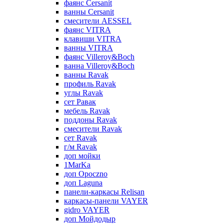
фаянс Cersanit
ванны Cersanit
смесители AESSEL
фаянс VITRA
клавиши VITRA
ванны VITRA
фаянс Villeroy&Boch
ванна Villeroy&Boch
ванны Ravak
профиль Ravak
углы Ravak
сет Равак
мебель Ravak
поддоны Ravak
смесители Ravak
сет Ravak
г/м Ravak
доп мойки
1MarKa
доп Opoczno
доп Laguna
панели-каркасы Relisan
каркасы-панели VAYER
gidro VAYER
доп Мойдодыр