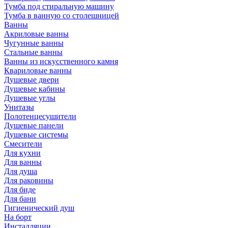
Тумба под стиральную машину
Тумба в ванную со столешницей
Ванны
Акриловые ванны
Чугунные ванны
Стальные ванны
Ванны из искусственного камня
Квариловые ванны
Душевые двери
Душевые кабины
Душевые углы
Унитазы
Полотенцесушители
Душевые панели
Душевые системы
Смесители
Для кухни
Для ванны
Для душа
Для раковины
Для биде
Для бани
Гигиенический душ
На борт
Инсталляции