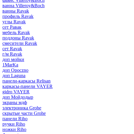
фаянс Villeroy&Boch
ванна Villeroy&Boch
ванны Ravak
профиль Ravak
углы Ravak
сет Равак
мебель Ravak
поддоны Ravak
смесители Ravak
сет Ravak
г/м Ravak
доп мойки
1MarKa
доп Opoczno
доп Laguna
панели-каркасы Relisan
каркасы-панели VAYER
gidro VAYER
доп Мойдодыр
экраны мдф
электроника Grohe
скрытые части Grohe
панели Riho
ручки Riho
ножки Riho