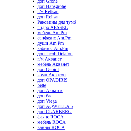
доп Grohe
доп Hansgrohe
г/м Relisan
доп Relisan
Раковины для тумб
гидро AESSEL
мебель Am.Pm
санфаянс Am.Pm
души Am.Pm
кабины Am.Pm
доп Jacob Delafon
г/м Акванет
мебель Акванет
доп Gebirit
комп Акватон
доп OPADIRIS
bette
доп Акватек
доп бас
доп Viega
доп AQWELLA 5
доп CLARBERG
фаянс ROCA
мебель ROCA
ванны ROCA