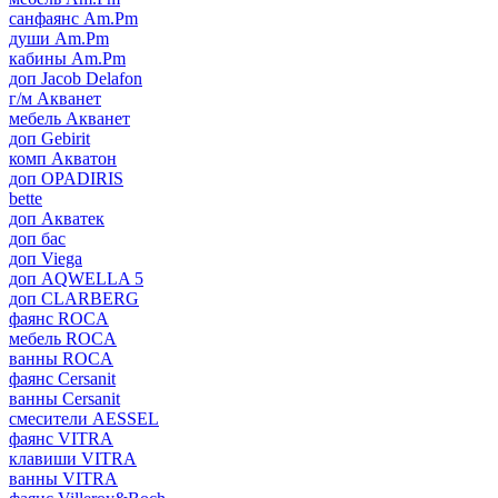
санфаянс Am.Pm
души Am.Pm
кабины Am.Pm
доп Jacob Delafon
г/м Акванет
мебель Акванет
доп Gebirit
комп Акватон
доп OPADIRIS
bette
доп Акватек
доп бас
доп Viega
доп AQWELLA 5
доп CLARBERG
фаянс ROCA
мебель ROCA
ванны ROCA
фаянс Cersanit
ванны Cersanit
смесители AESSEL
фаянс VITRA
клавиши VITRA
ванны VITRA