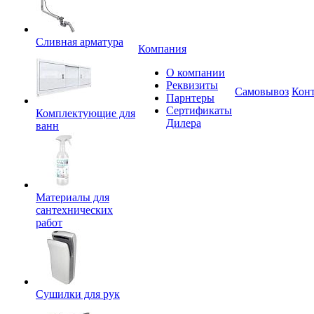
Сливная арматура
Компания
О компании
Реквизиты
Самовывоз
Кон
Парнтеры
Сертификаты
Комплектующие для
Дилера
ванн
Материалы для
сантехнических
работ
Сушилки для рук