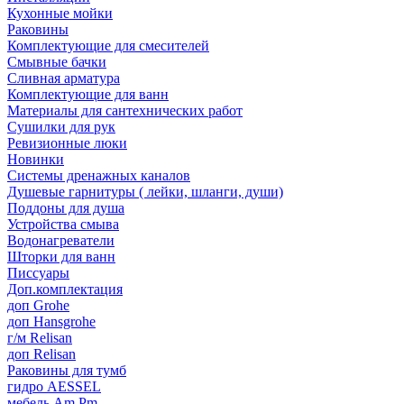
Кухонные мойки
Раковины
Комплектующие для смесителей
Смывные бачки
Сливная арматура
Комплектующие для ванн
Материалы для сантехнических работ
Сушилки для рук
Ревизионные люки
Новинки
Системы дренажных каналов
Душевые гарнитуры ( лейки, шланги, души)
Поддоны для душа
Устройства смыва
Водонагреватели
Шторки для ванн
Писсуары
Доп.комплектация
доп Grohe
доп Hansgrohe
г/м Relisan
доп Relisan
Раковины для тумб
гидро AESSEL
мебель Am.Pm