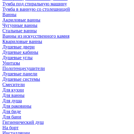
Тумба под стиральную машину
Тумба в ванную со столешницей
Ванны
Акриловые ванны
Чугунные ванны
Стальные ванны
Ванны из искусственного камня
Квариловые ванны
Душевые двери
Душевые кабины
Душевые углы
Унитазы
Полотенцесушители
Душевые панели
Душевые системы
Смесители
Для кухни
Для ванны
Для душа
Для раковины
Для биде
Для бани
Гигиенический душ
На борт
Инсталляции