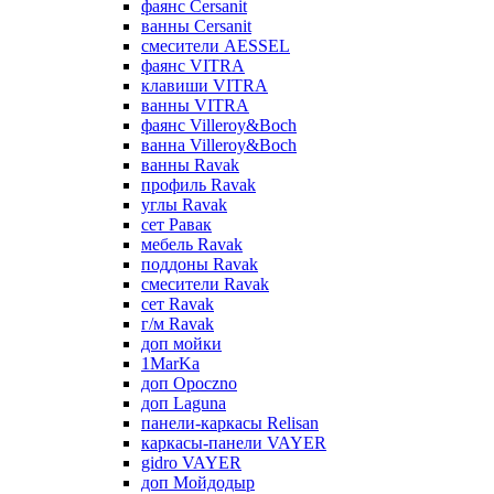
фаянс Cersanit
ванны Cersanit
смесители AESSEL
фаянс VITRA
клавиши VITRA
ванны VITRA
фаянс Villeroy&Boch
ванна Villeroy&Boch
ванны Ravak
профиль Ravak
углы Ravak
сет Равак
мебель Ravak
поддоны Ravak
смесители Ravak
сет Ravak
г/м Ravak
доп мойки
1MarKa
доп Opoczno
доп Laguna
панели-каркасы Relisan
каркасы-панели VAYER
gidro VAYER
доп Мойдодыр