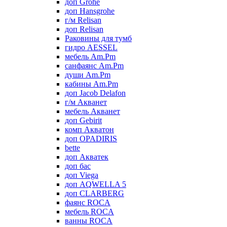
доп Grohe
доп Hansgrohe
г/м Relisan
доп Relisan
Раковины для тумб
гидро AESSEL
мебель Am.Pm
санфаянс Am.Pm
души Am.Pm
кабины Am.Pm
доп Jacob Delafon
г/м Акванет
мебель Акванет
доп Gebirit
комп Акватон
доп OPADIRIS
bette
доп Акватек
доп бас
доп Viega
доп AQWELLA 5
доп CLARBERG
фаянс ROCA
мебель ROCA
ванны ROCA