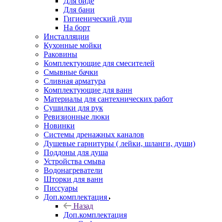
Для биде
Для бани
Гигиенический душ
На борт
Инсталляции
Кухонные мойки
Раковины
Комплектующие для смесителей
Смывные бачки
Сливная арматура
Комплектующие для ванн
Материалы для сантехнических работ
Сушилки для рук
Ревизионные люки
Новинки
Системы дренажных каналов
Душевые гарнитуры ( лейки, шланги, души)
Поддоны для душа
Устройства смыва
Водонагреватели
Шторки для ванн
Писсуары
Доп.комплектация
Назад
Доп.комплектация