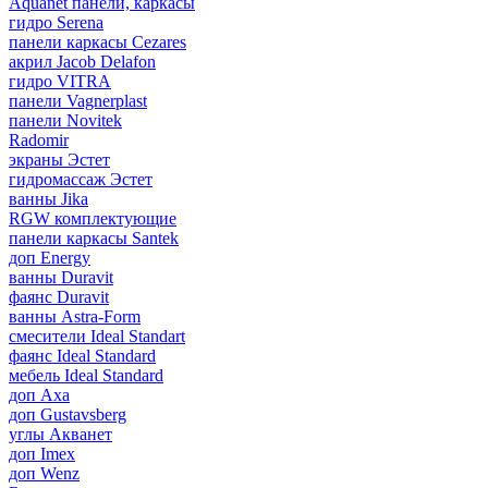
Aquanet панели, каркасы
гидро Serena
панели каркасы Cezares
акрил Jacob Delafon
гидро VITRA
панели Vagnerplast
панели Novitek
Radomir
экраны Эстет
гидромассаж Эстет
ванны Jika
RGW комплектующие
панели каркасы Santek
доп Energy
ванны Duravit
фаянс Duravit
ванны Astra-Form
смесители Ideal Standart
фаянс Ideal Standard
мебель Ideal Standard
доп Axa
доп Gustavsberg
углы Акванет
доп Imex
доп Wenz