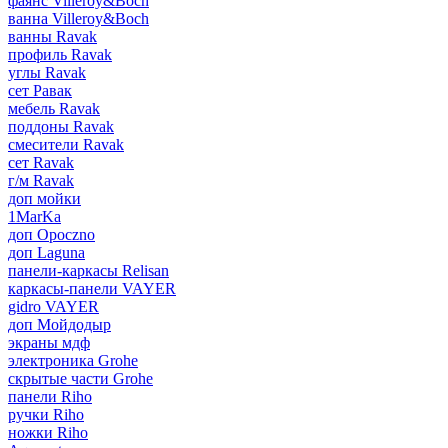
фаянс Villeroy&Boch
ванна Villeroy&Boch
ванны Ravak
профиль Ravak
углы Ravak
сет Равак
мебель Ravak
поддоны Ravak
смесители Ravak
сет Ravak
г/м Ravak
доп мойки
1MarKa
доп Opoczno
доп Laguna
панели-каркасы Relisan
каркасы-панели VAYER
gidro VAYER
доп Мойдодыр
экраны мдф
электроника Grohe
скрытые части Grohe
панели Riho
ручки Riho
ножки Riho