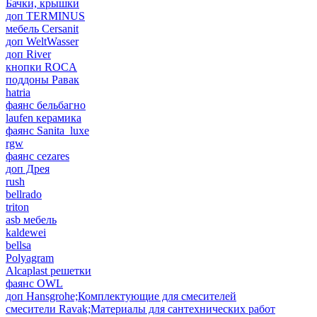
Бачки, крышки
доп TERMINUS
мебель Cersanit
доп WeltWasser
доп River
кнопки ROCA
поддоны Равак
hatria
фаянс бельбагно
laufen керамика
фаянс Sanita_luxe
rgw
фаянс cezares
доп Дрея
rush
bellrado
triton
asb мебель
kaldewei
bellsa
Polyagram
Alcaplast решетки
фаянс OWL
доп Hansgrohe;Комплектующие для смесителей
смесители Ravak;Материалы для сантехнических работ