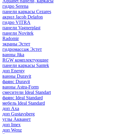
Aquanet панели, каркасы
гидро Serena
панели каркасы Cezares
акрил Jacob Delafon
гидро VITRA
панели Vagnerplast
панели Novitek
Radomir
экраны Эстет
гидромассаж Эстет
ванны Jika
RGW комплектующие
панели каркасы Santek
доп Energy
ванны Duravit
фаянс Duravit
ванны Astra-Form
смесители Ideal Standart
фаянс Ideal Standard
мебель Ideal Standard
доп Axa
доп Gustavsberg
углы Акванет
доп Imex
доп Wenz