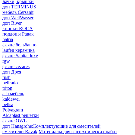
Бачки, крышки
доп TERMINUS
мебель Cersanit
доп WeltWasser
доп River
кнопки ROCA
поддоны Равак
hatria
фаянс бельбагно
laufen керамика
фаянс Sanita_luxe
rgw
фаянс cezares
доп Дрея
rush
bellrado
triton
asb мебель
kaldewei
bellsa
Polyagram
Alcaplast решетки
фаянс OWL
доп Hansgrohe;Комплектующие для смесителей
смесители Ravak;Материалы для сантехнических работ