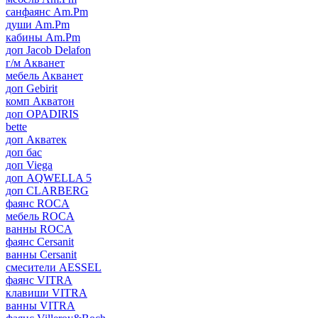
санфаянс Am.Pm
души Am.Pm
кабины Am.Pm
доп Jacob Delafon
г/м Акванет
мебель Акванет
доп Gebirit
комп Акватон
доп OPADIRIS
bette
доп Акватек
доп бас
доп Viega
доп AQWELLA 5
доп CLARBERG
фаянс ROCA
мебель ROCA
ванны ROCA
фаянс Cersanit
ванны Cersanit
смесители AESSEL
фаянс VITRA
клавиши VITRA
ванны VITRA