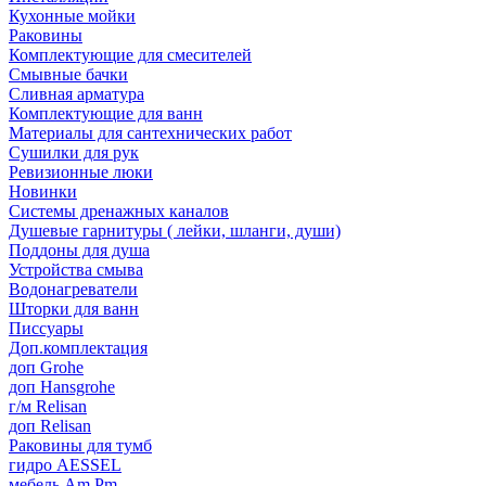
Кухонные мойки
Раковины
Комплектующие для смесителей
Смывные бачки
Сливная арматура
Комплектующие для ванн
Материалы для сантехнических работ
Сушилки для рук
Ревизионные люки
Новинки
Системы дренажных каналов
Душевые гарнитуры ( лейки, шланги, души)
Поддоны для душа
Устройства смыва
Водонагреватели
Шторки для ванн
Писсуары
Доп.комплектация
доп Grohe
доп Hansgrohe
г/м Relisan
доп Relisan
Раковины для тумб
гидро AESSEL
мебель Am.Pm