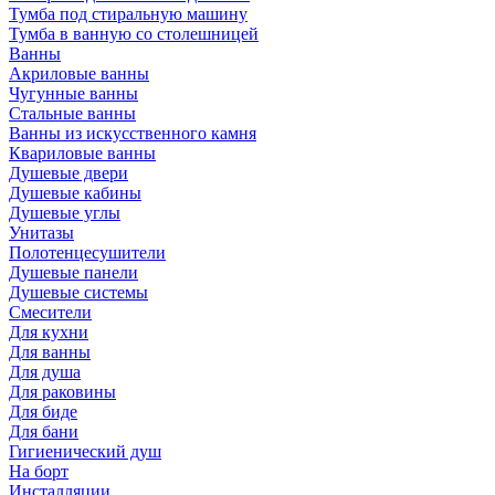
Тумба под стиральную машину
Тумба в ванную со столешницей
Ванны
Акриловые ванны
Чугунные ванны
Стальные ванны
Ванны из искусственного камня
Квариловые ванны
Душевые двери
Душевые кабины
Душевые углы
Унитазы
Полотенцесушители
Душевые панели
Душевые системы
Смесители
Для кухни
Для ванны
Для душа
Для раковины
Для биде
Для бани
Гигиенический душ
На борт
Инсталляции