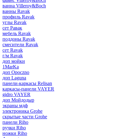
фаянс Villeroy&Boch
ванна Villeroy&Boch
ванны Ravak
профиль Ravak
углы Ravak
сет Равак
мебель Ravak
поддоны Ravak
смесители Ravak
сет Ravak
г/м Ravak
доп мойки
1MarKa
доп Opoczno
доп Laguna
панели-каркасы Relisan
каркасы-панели VAYER
gidro VAYER
доп Мойдодыр
экраны мдф
электроника Grohe
скрытые части Grohe
панели Riho
ручки Riho
ножки Riho