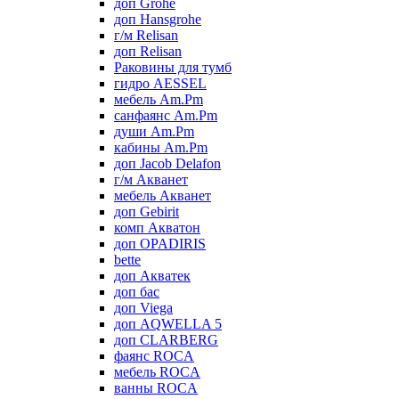
доп Grohe
доп Hansgrohe
г/м Relisan
доп Relisan
Раковины для тумб
гидро AESSEL
мебель Am.Pm
санфаянс Am.Pm
души Am.Pm
кабины Am.Pm
доп Jacob Delafon
г/м Акванет
мебель Акванет
доп Gebirit
комп Акватон
доп OPADIRIS
bette
доп Акватек
доп бас
доп Viega
доп AQWELLA 5
доп CLARBERG
фаянс ROCA
мебель ROCA
ванны ROCA