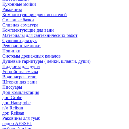
Кухонные мойки
Раковины
Комплектующие для смесителей
Смывные бачки
Сливная арматура
Комплектующие для ванн
Материалы для сантехнических работ
Сушилки для рук
Ревизионные люки
Новинки
Системы дренажных каналов
Душевые гарнитуры ( лейки, шланги, души)
Поддоны для душа
Устройства смыва
Водонагреватели
Шторки для ванн
Писсуары
Доп.комплектация
доп Grohe
доп Hansgrohe
г/м Relisan
доп Relisan
Раковины для тумб
гидро AESSEL
мебель Am.Pm