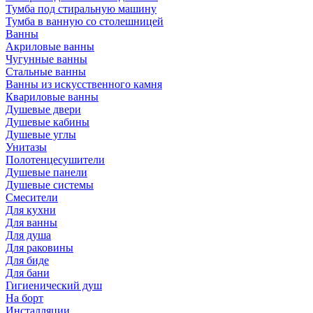
Тумба под стиральную машину
Тумба в ванную со столешницей
Ванны
Акриловые ванны
Чугунные ванны
Стальные ванны
Ванны из искусственного камня
Квариловые ванны
Душевые двери
Душевые кабины
Душевые углы
Унитазы
Полотенцесушители
Душевые панели
Душевые системы
Смесители
Для кухни
Для ванны
Для душа
Для раковины
Для биде
Для бани
Гигиенический душ
На борт
Инсталляции