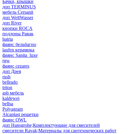
Бачки, крышки
доп TERMINUS
мебель Cersanit
доп WeltWasser
доп River
кнопки ROCA
поддоны Равак
hatria
фаянс бельбагно
laufen керамика
фаянс Sanita_luxe
rgw
фаянс cezares
доп Дрея
rush
bellrado
triton
asb мебель
kaldewei
bellsa
Polyagram
Alcaplast решетки
фаянс OWL
доп Hansgrohe;Комплектующие для смесителей
смесители Ravak;Материалы для сантехнических работ