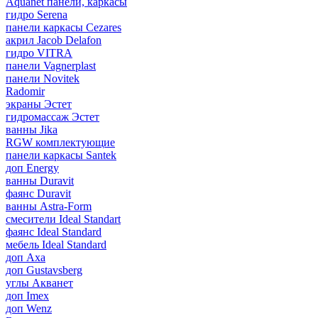
Aquanet панели, каркасы
гидро Serena
панели каркасы Cezares
акрил Jacob Delafon
гидро VITRA
панели Vagnerplast
панели Novitek
Radomir
экраны Эстет
гидромассаж Эстет
ванны Jika
RGW комплектующие
панели каркасы Santek
доп Energy
ванны Duravit
фаянс Duravit
ванны Astra-Form
смесители Ideal Standart
фаянс Ideal Standard
мебель Ideal Standard
доп Axa
доп Gustavsberg
углы Акванет
доп Imex
доп Wenz