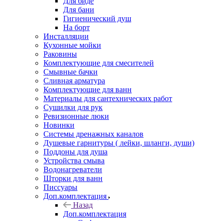
Для биде
Для бани
Гигиенический душ
На борт
Инсталляции
Кухонные мойки
Раковины
Комплектующие для смесителей
Смывные бачки
Сливная арматура
Комплектующие для ванн
Материалы для сантехнических работ
Сушилки для рук
Ревизионные люки
Новинки
Системы дренажных каналов
Душевые гарнитуры ( лейки, шланги, души)
Поддоны для душа
Устройства смыва
Водонагреватели
Шторки для ванн
Писсуары
Доп.комплектация
Назад
Доп.комплектация