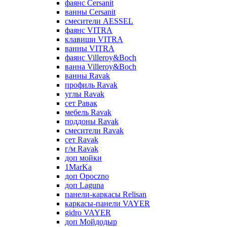
фаянс Cersanit
ванны Cersanit
смесители AESSEL
фаянс VITRA
клавиши VITRA
ванны VITRA
фаянс Villeroy&Boch
ванна Villeroy&Boch
ванны Ravak
профиль Ravak
углы Ravak
сет Равак
мебель Ravak
поддоны Ravak
смесители Ravak
сет Ravak
г/м Ravak
доп мойки
1MarKa
доп Opoczno
доп Laguna
панели-каркасы Relisan
каркасы-панели VAYER
gidro VAYER
доп Мойдодыр