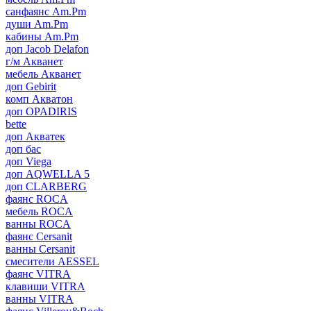
санфаянс Am.Pm
души Am.Pm
кабины Am.Pm
доп Jacob Delafon
г/м Акванет
мебель Акванет
доп Gebirit
комп Акватон
доп OPADIRIS
bette
доп Акватек
доп бас
доп Viega
доп AQWELLA 5
доп CLARBERG
фаянс ROCA
мебель ROCA
ванны ROCA
фаянс Cersanit
ванны Cersanit
смесители AESSEL
фаянс VITRA
клавиши VITRA
ванны VITRA