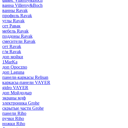
фаянс Villeroy&Boch
ванна Villeroy&Boch
ванны Ravak
профиль Ravak
углы Ravak
сет Равак
мебель Ravak
поддоны Ravak
смесители Ravak
сет Ravak
г/м Ravak
доп мойки
1MarKa
доп Opoczno
доп Laguna
панели-каркасы Relisan
каркасы-панели VAYER
gidro VAYER
доп Мойдодыр
экраны мдф
электроника Grohe
скрытые части Grohe
панели Riho
ручки Riho
ножки Riho