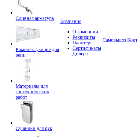
Сливная арматура
Компания
О компании
Реквизиты
Самовывоз
Кон
Парнтеры
Сертификаты
Комплектующие для
Дилера
ванн
Материалы для
сантехнических
работ
Сушилки для рук