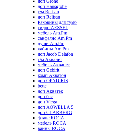
доп Grohe
доп Hansgrohe
г/м Relisan
доп Relisan
Раковины для тумб
гидро AESSEL
мебель Am.Pm
санфаянс Am.Pm
души Am.Pm
кабины Am.Pm
доп Jacob Delafon
г/м Акванет
мебель Акванет
доп Gebirit
комп Акватон
доп OPADIRIS
bette
доп Акватек
доп бас
доп Viega
доп AQWELLA 5
доп CLARBERG
фаянс ROCA
мебель ROCA
ванны ROCA