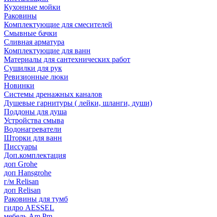
Кухонные мойки
Раковины
Комплектующие для смесителей
Смывные бачки
Сливная арматура
Комплектующие для ванн
Материалы для сантехнических работ
Сушилки для рук
Ревизионные люки
Новинки
Системы дренажных каналов
Душевые гарнитуры ( лейки, шланги, души)
Поддоны для душа
Устройства смыва
Водонагреватели
Шторки для ванн
Писсуары
Доп.комплектация
доп Grohe
доп Hansgrohe
г/м Relisan
доп Relisan
Раковины для тумб
гидро AESSEL
мебель Am.Pm