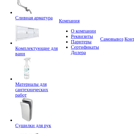
Сливная арматура
Компания
О компании
Реквизиты
Самовывоз
Кон
Парнтеры
Сертификаты
Комплектующие для
Дилера
ванн
Материалы для
сантехнических
работ
Сушилки для рук