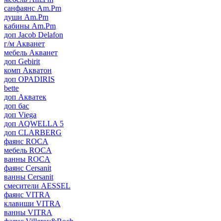
санфаянс Am.Pm
души Am.Pm
кабины Am.Pm
доп Jacob Delafon
г/м Акванет
мебель Акванет
доп Gebirit
комп Акватон
доп OPADIRIS
bette
доп Акватек
доп бас
доп Viega
доп AQWELLA 5
доп CLARBERG
фаянс ROCA
мебель ROCA
ванны ROCA
фаянс Cersanit
ванны Cersanit
смесители AESSEL
фаянс VITRA
клавиши VITRA
ванны VITRA