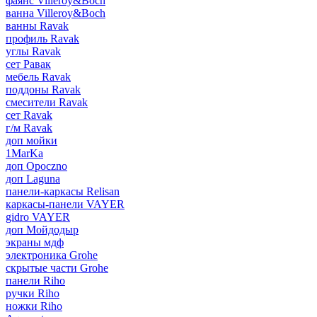
фаянс Villeroy&Boch
ванна Villeroy&Boch
ванны Ravak
профиль Ravak
углы Ravak
сет Равак
мебель Ravak
поддоны Ravak
смесители Ravak
сет Ravak
г/м Ravak
доп мойки
1MarKa
доп Opoczno
доп Laguna
панели-каркасы Relisan
каркасы-панели VAYER
gidro VAYER
доп Мойдодыр
экраны мдф
электроника Grohe
скрытые части Grohe
панели Riho
ручки Riho
ножки Riho