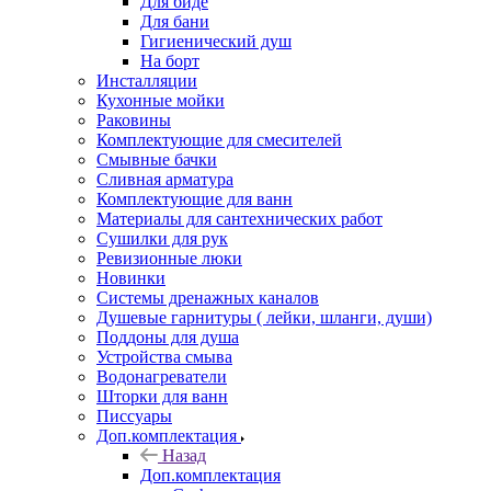
Для биде
Для бани
Гигиенический душ
На борт
Инсталляции
Кухонные мойки
Раковины
Комплектующие для смесителей
Смывные бачки
Сливная арматура
Комплектующие для ванн
Материалы для сантехнических работ
Сушилки для рук
Ревизионные люки
Новинки
Системы дренажных каналов
Душевые гарнитуры ( лейки, шланги, души)
Поддоны для душа
Устройства смыва
Водонагреватели
Шторки для ванн
Писсуары
Доп.комплектация
Назад
Доп.комплектация