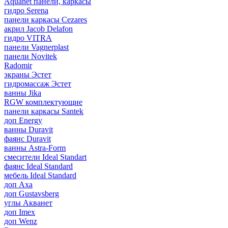
Aquanet панели, каркасы
гидро Serena
панели каркасы Cezares
акрил Jacob Delafon
гидро VITRA
панели Vagnerplast
панели Novitek
Radomir
экраны Эстет
гидромассаж Эстет
ванны Jika
RGW комплектующие
панели каркасы Santek
доп Energy
ванны Duravit
фаянс Duravit
ванны Astra-Form
смесители Ideal Standart
фаянс Ideal Standard
мебель Ideal Standard
доп Axa
доп Gustavsberg
углы Акванет
доп Imex
доп Wenz