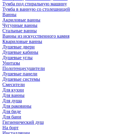
Тумба под стиральную машину
Тумба в ванную со столешницей
Ванны
Акриловые ванны
Чугунные ванны
Стальные ванны
Ванны из искусственного камня
Квариловые ванны
Душевые двери
Душевые кабины
Душевые углы
Унитазы
Полотенцесушители
Душевые панели
Душевые системы
Смесители
Для кухни
Для ванны
Для душа
Для раковины
Для биде
Для бани
Гигиенический душ
На борт
Инсталляции