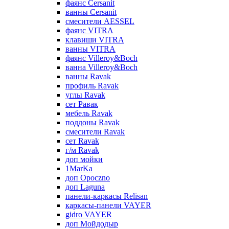
фаянс Cersanit
ванны Cersanit
смесители AESSEL
фаянс VITRA
клавиши VITRA
ванны VITRA
фаянс Villeroy&Boch
ванна Villeroy&Boch
ванны Ravak
профиль Ravak
углы Ravak
сет Равак
мебель Ravak
поддоны Ravak
смесители Ravak
сет Ravak
г/м Ravak
доп мойки
1MarKa
доп Opoczno
доп Laguna
панели-каркасы Relisan
каркасы-панели VAYER
gidro VAYER
доп Мойдодыр