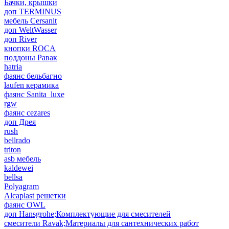
Бачки, крышки
доп TERMINUS
мебель Cersanit
доп WeltWasser
доп River
кнопки ROCA
поддоны Равак
hatria
фаянс бельбагно
laufen керамика
фаянс Sanita_luxe
rgw
фаянс cezares
доп Дрея
rush
bellrado
triton
asb мебель
kaldewei
bellsa
Polyagram
Alcaplast решетки
фаянс OWL
доп Hansgrohe;Комплектующие для смесителей
смесители Ravak;Материалы для сантехнических работ