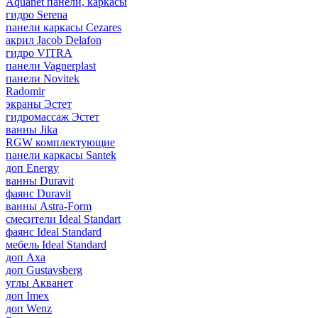
Aquanet панели, каркасы
гидро Serena
панели каркасы Cezares
акрил Jacob Delafon
гидро VITRA
панели Vagnerplast
панели Novitek
Radomir
экраны Эстет
гидромассаж Эстет
ванны Jika
RGW комплектующие
панели каркасы Santek
доп Energy
ванны Duravit
фаянс Duravit
ванны Astra-Form
смесители Ideal Standart
фаянс Ideal Standard
мебель Ideal Standard
доп Axa
доп Gustavsberg
углы Акванет
доп Imex
доп Wenz