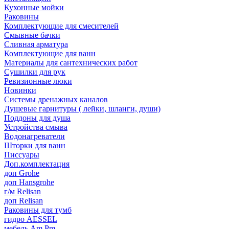
Кухонные мойки
Раковины
Комплектующие для смесителей
Смывные бачки
Сливная арматура
Комплектующие для ванн
Материалы для сантехнических работ
Сушилки для рук
Ревизионные люки
Новинки
Системы дренажных каналов
Душевые гарнитуры ( лейки, шланги, души)
Поддоны для душа
Устройства смыва
Водонагреватели
Шторки для ванн
Писсуары
Доп.комплектация
доп Grohe
доп Hansgrohe
г/м Relisan
доп Relisan
Раковины для тумб
гидро AESSEL
мебель Am.Pm