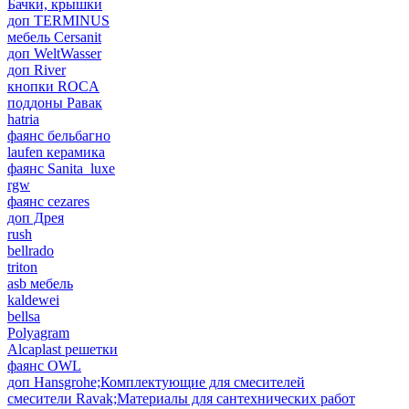
Бачки, крышки
доп TERMINUS
мебель Cersanit
доп WeltWasser
доп River
кнопки ROCA
поддоны Равак
hatria
фаянс бельбагно
laufen керамика
фаянс Sanita_luxe
rgw
фаянс cezares
доп Дрея
rush
bellrado
triton
asb мебель
kaldewei
bellsa
Polyagram
Alcaplast решетки
фаянс OWL
доп Hansgrohe;Комплектующие для смесителей
смесители Ravak;Материалы для сантехнических работ