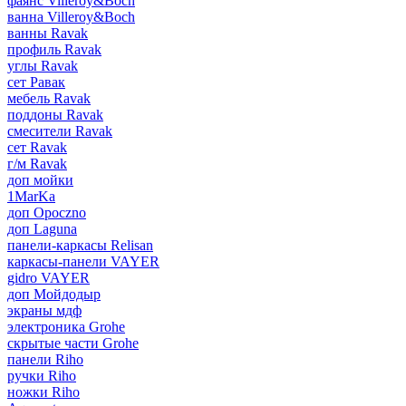
фаянс Villeroy&Boch
ванна Villeroy&Boch
ванны Ravak
профиль Ravak
углы Ravak
сет Равак
мебель Ravak
поддоны Ravak
смесители Ravak
сет Ravak
г/м Ravak
доп мойки
1MarKa
доп Opoczno
доп Laguna
панели-каркасы Relisan
каркасы-панели VAYER
gidro VAYER
доп Мойдодыр
экраны мдф
электроника Grohe
скрытые части Grohe
панели Riho
ручки Riho
ножки Riho