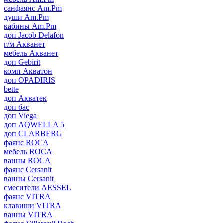
санфаянс Am.Pm
души Am.Pm
кабины Am.Pm
доп Jacob Delafon
г/м Акванет
мебель Акванет
доп Gebirit
комп Акватон
доп OPADIRIS
bette
доп Акватек
доп бас
доп Viega
доп AQWELLA 5
доп CLARBERG
фаянс ROCA
мебель ROCA
ванны ROCA
фаянс Cersanit
ванны Cersanit
смесители AESSEL
фаянс VITRA
клавиши VITRA
ванны VITRA