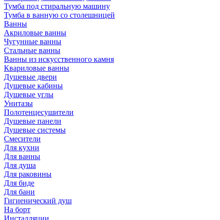
Тумба под стиральную машину
Тумба в ванную со столешницей
Ванны
Акриловые ванны
Чугунные ванны
Стальные ванны
Ванны из искусственного камня
Квариловые ванны
Душевые двери
Душевые кабины
Душевые углы
Унитазы
Полотенцесушители
Душевые панели
Душевые системы
Смесители
Для кухни
Для ванны
Для душа
Для раковины
Для биде
Для бани
Гигиенический душ
На борт
Инсталляции