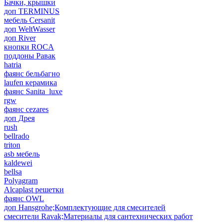
Бачки, крышки
доп TERMINUS
мебель Cersanit
доп WeltWasser
доп River
кнопки ROCA
поддоны Равак
hatria
фаянс бельбагно
laufen керамика
фаянс Sanita_luxe
rgw
фаянс cezares
доп Дрея
rush
bellrado
triton
asb мебель
kaldewei
bellsa
Polyagram
Alcaplast решетки
фаянс OWL
доп Hansgrohe;Комплектующие для смесителей
смесители Ravak;Материалы для сантехнических работ