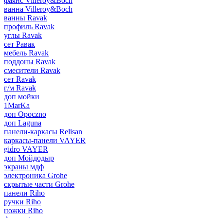
фаянс Villeroy&Boch
ванна Villeroy&Boch
ванны Ravak
профиль Ravak
углы Ravak
сет Равак
мебель Ravak
поддоны Ravak
смесители Ravak
сет Ravak
г/м Ravak
доп мойки
1MarKa
доп Opoczno
доп Laguna
панели-каркасы Relisan
каркасы-панели VAYER
gidro VAYER
доп Мойдодыр
экраны мдф
электроника Grohe
скрытые части Grohe
панели Riho
ручки Riho
ножки Riho