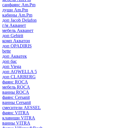
санфаянс Am.Pm
души Am.Pm
кабины Am.Pm
доп Jacob Delafon
г/м Акванет
мебель Акванет
доп Gebirit
комп Акватон
доп OPADIRIS
bette
доп Акватек
доп бас
доп Viega
доп AQWELLA 5
доп CLARBERG
фаянс ROCA
мебель ROCA
ванны ROCA
фаянс Cersanit
ванны Cersanit
смесители AESSEL
фаянс VITRA
клавиши VITRA
ванны VITRA