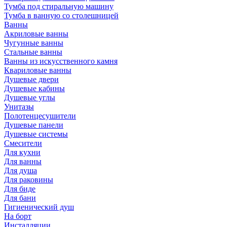
Тумба под стиральную машину
Тумба в ванную со столешницей
Ванны
Акриловые ванны
Чугунные ванны
Стальные ванны
Ванны из искусственного камня
Квариловые ванны
Душевые двери
Душевые кабины
Душевые углы
Унитазы
Полотенцесушители
Душевые панели
Душевые системы
Смесители
Для кухни
Для ванны
Для душа
Для раковины
Для биде
Для бани
Гигиенический душ
На борт
Инсталляции