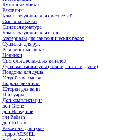
Кухонные мойки
Раковины
Комплектующие для смесителей
Смывные бачки
Сливная арматура
Комплектующие для ванн
Материалы для сантехнических работ
Сушилки для рук
Ревизионные люки
Новинки
Системы дренажных каналов
Душевые гарнитуры ( лейки, шланги, души)
Поддоны для душа
Устройства смыва
Водонагреватели
Шторки для ванн
Писсуары
Доп.комплектация
доп Grohe
доп Hansgrohe
г/м Relisan
доп Relisan
Раковины для тумб
гидро AESSEL
мебель Am.Pm