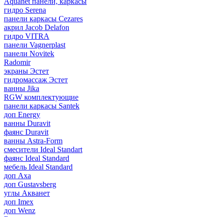
Aquanet панели, каркасы
гидро Serena
панели каркасы Cezares
акрил Jacob Delafon
гидро VITRA
панели Vagnerplast
панели Novitek
Radomir
экраны Эстет
гидромассаж Эстет
ванны Jika
RGW комплектующие
панели каркасы Santek
доп Energy
ванны Duravit
фаянс Duravit
ванны Astra-Form
смесители Ideal Standart
фаянс Ideal Standard
мебель Ideal Standard
доп Axa
доп Gustavsberg
углы Акванет
доп Imex
доп Wenz