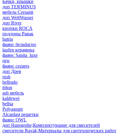
Бачки, крышки
доп TERMINUS
мебель Cersanit
доп WeltWasser
доп River
кнопки ROCA
поддоны Равак
hatria
фаянс бельбагно
laufen керамика
фаянс Sanita_luxe
rgw
фаянс cezares
доп Дрея
rush
bellrado
triton
asb мебель
kaldewei
bellsa
Polyagram
Alcaplast решетки
фаянс OWL
доп Hansgrohe;Комплектующие для смесителей
смесители Ravak;Материалы для сантехнических работ