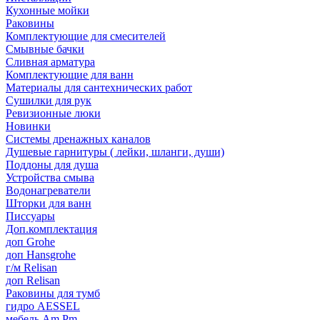
Кухонные мойки
Раковины
Комплектующие для смесителей
Смывные бачки
Сливная арматура
Комплектующие для ванн
Материалы для сантехнических работ
Сушилки для рук
Ревизионные люки
Новинки
Системы дренажных каналов
Душевые гарнитуры ( лейки, шланги, души)
Поддоны для душа
Устройства смыва
Водонагреватели
Шторки для ванн
Писсуары
Доп.комплектация
доп Grohe
доп Hansgrohe
г/м Relisan
доп Relisan
Раковины для тумб
гидро AESSEL
мебель Am.Pm