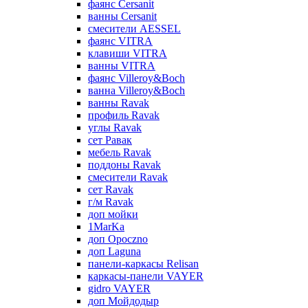
фаянс Cersanit
ванны Cersanit
смесители AESSEL
фаянс VITRA
клавиши VITRA
ванны VITRA
фаянс Villeroy&Boch
ванна Villeroy&Boch
ванны Ravak
профиль Ravak
углы Ravak
сет Равак
мебель Ravak
поддоны Ravak
смесители Ravak
сет Ravak
г/м Ravak
доп мойки
1MarKa
доп Opoczno
доп Laguna
панели-каркасы Relisan
каркасы-панели VAYER
gidro VAYER
доп Мойдодыр