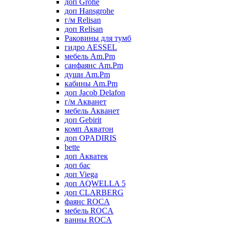
доп Grohe
доп Hansgrohe
г/м Relisan
доп Relisan
Раковины для тумб
гидро AESSEL
мебель Am.Pm
санфаянс Am.Pm
души Am.Pm
кабины Am.Pm
доп Jacob Delafon
г/м Акванет
мебель Акванет
доп Gebirit
комп Акватон
доп OPADIRIS
bette
доп Акватек
доп бас
доп Viega
доп AQWELLA 5
доп CLARBERG
фаянс ROCA
мебель ROCA
ванны ROCA