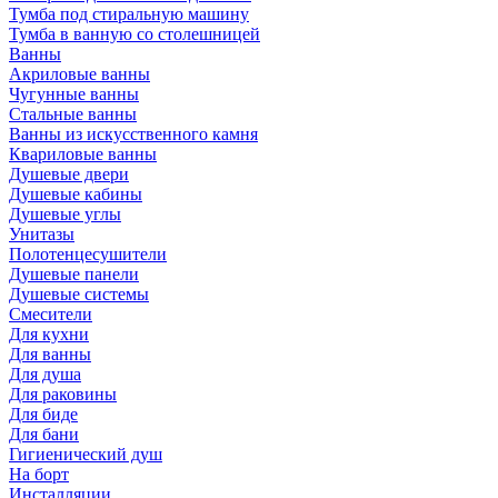
Тумба под стиральную машину
Тумба в ванную со столешницей
Ванны
Акриловые ванны
Чугунные ванны
Стальные ванны
Ванны из искусственного камня
Квариловые ванны
Душевые двери
Душевые кабины
Душевые углы
Унитазы
Полотенцесушители
Душевые панели
Душевые системы
Смесители
Для кухни
Для ванны
Для душа
Для раковины
Для биде
Для бани
Гигиенический душ
На борт
Инсталляции