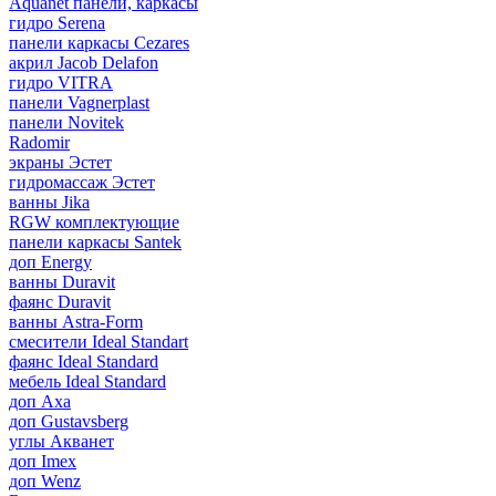
Aquanet панели, каркасы
гидро Serena
панели каркасы Cezares
акрил Jacob Delafon
гидро VITRA
панели Vagnerplast
панели Novitek
Radomir
экраны Эстет
гидромассаж Эстет
ванны Jika
RGW комплектующие
панели каркасы Santek
доп Energy
ванны Duravit
фаянс Duravit
ванны Astra-Form
смесители Ideal Standart
фаянс Ideal Standard
мебель Ideal Standard
доп Axa
доп Gustavsberg
углы Акванет
доп Imex
доп Wenz