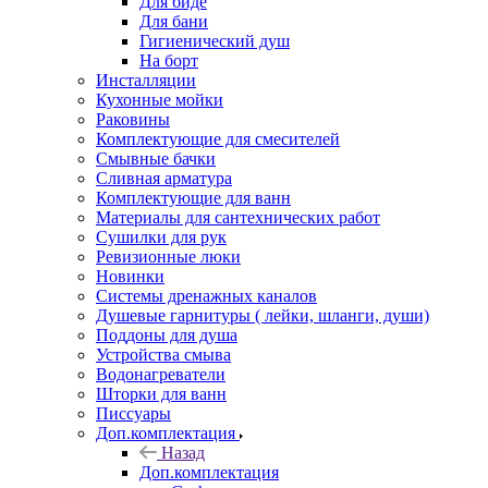
Для биде
Для бани
Гигиенический душ
На борт
Инсталляции
Кухонные мойки
Раковины
Комплектующие для смесителей
Смывные бачки
Сливная арматура
Комплектующие для ванн
Материалы для сантехнических работ
Сушилки для рук
Ревизионные люки
Новинки
Системы дренажных каналов
Душевые гарнитуры ( лейки, шланги, души)
Поддоны для душа
Устройства смыва
Водонагреватели
Шторки для ванн
Писсуары
Доп.комплектация
Назад
Доп.комплектация