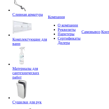
Сливная арматура
Компания
О компании
Реквизиты
Самовывоз
Кон
Парнтеры
Сертификаты
Комплектующие для
Дилера
ванн
Материалы для
сантехнических
работ
Сушилки для рук