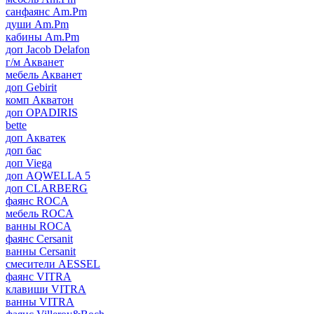
санфаянс Am.Pm
души Am.Pm
кабины Am.Pm
доп Jacob Delafon
г/м Акванет
мебель Акванет
доп Gebirit
комп Акватон
доп OPADIRIS
bette
доп Акватек
доп бас
доп Viega
доп AQWELLA 5
доп CLARBERG
фаянс ROCA
мебель ROCA
ванны ROCA
фаянс Cersanit
ванны Cersanit
смесители AESSEL
фаянс VITRA
клавиши VITRA
ванны VITRA