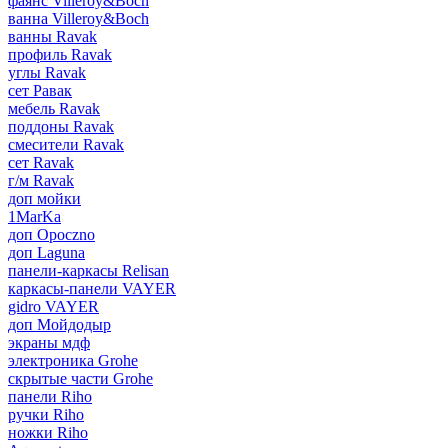
фаянс Villeroy&Boch
ванна Villeroy&Boch
ванны Ravak
профиль Ravak
углы Ravak
сет Равак
мебель Ravak
поддоны Ravak
смесители Ravak
сет Ravak
г/м Ravak
доп мойки
1MarKa
доп Opoczno
доп Laguna
панели-каркасы Relisan
каркасы-панели VAYER
gidro VAYER
доп Мойдодыр
экраны мдф
электроника Grohe
скрытые части Grohe
панели Riho
ручки Riho
ножки Riho