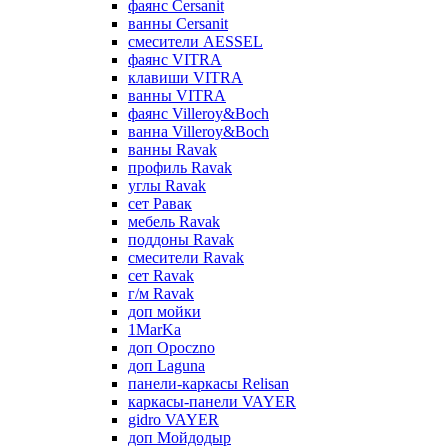
фаянс Cersanit
ванны Cersanit
смесители AESSEL
фаянс VITRA
клавиши VITRA
ванны VITRA
фаянс Villeroy&Boch
ванна Villeroy&Boch
ванны Ravak
профиль Ravak
углы Ravak
сет Равак
мебель Ravak
поддоны Ravak
смесители Ravak
сет Ravak
г/м Ravak
доп мойки
1MarKa
доп Opoczno
доп Laguna
панели-каркасы Relisan
каркасы-панели VAYER
gidro VAYER
доп Мойдодыр