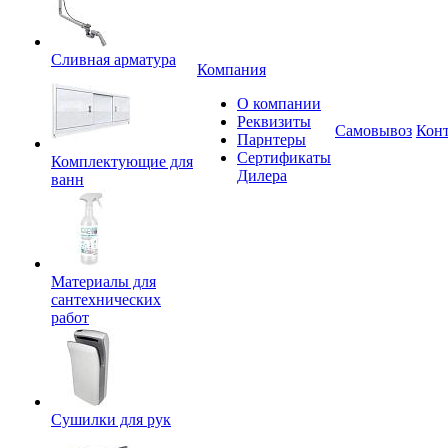
Сливная арматура
Компания
О компании
Реквизиты
Самовывоз
Кон
Парнтеры
Сертификаты
Комплектующие для
Дилера
ванн
Материалы для
сантехнических
работ
Сушилки для рук