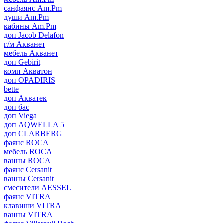
санфаянс Am.Pm
души Am.Pm
кабины Am.Pm
доп Jacob Delafon
г/м Акванет
мебель Акванет
доп Gebirit
комп Акватон
доп OPADIRIS
bette
доп Акватек
доп бас
доп Viega
доп AQWELLA 5
доп CLARBERG
фаянс ROCA
мебель ROCA
ванны ROCA
фаянс Cersanit
ванны Cersanit
смесители AESSEL
фаянс VITRA
клавиши VITRA
ванны VITRA