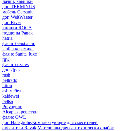
Бачки, крышки
доп TERMINUS
мебель Cersanit
доп WeltWasser
доп River
кнопки ROCA
поддоны Равак
hatria
фаянс бельбагно
laufen керамика
фаянс Sanita_luxe
rgw
фаянс cezares
доп Дрея
rush
bellrado
triton
asb мебель
kaldewei
bellsa
Polyagram
Alcaplast решетки
фаянс OWL
доп Hansgrohe;Комплектующие для смесителей
смесители Ravak;Материалы для сантехнических работ