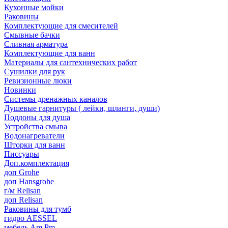
Кухонные мойки
Раковины
Комплектующие для смесителей
Смывные бачки
Сливная арматура
Комплектующие для ванн
Материалы для сантехнических работ
Сушилки для рук
Ревизионные люки
Новинки
Системы дренажных каналов
Душевые гарнитуры ( лейки, шланги, души)
Поддоны для душа
Устройства смыва
Водонагреватели
Шторки для ванн
Писсуары
Доп.комплектация
доп Grohe
доп Hansgrohe
г/м Relisan
доп Relisan
Раковины для тумб
гидро AESSEL
мебель Am.Pm