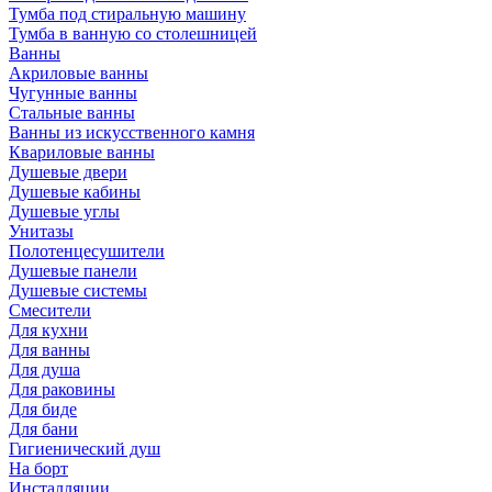
Тумба под стиральную машину
Тумба в ванную со столешницей
Ванны
Акриловые ванны
Чугунные ванны
Стальные ванны
Ванны из искусственного камня
Квариловые ванны
Душевые двери
Душевые кабины
Душевые углы
Унитазы
Полотенцесушители
Душевые панели
Душевые системы
Смесители
Для кухни
Для ванны
Для душа
Для раковины
Для биде
Для бани
Гигиенический душ
На борт
Инсталляции