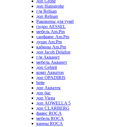
доп Grohe
доп Hansgrohe
г/м Relisan
доп Relisan
Раковины для тумб
гидро AESSEL
мебель Am.Pm
санфаянс Am.Pm
души Am.Pm
кабины Am.Pm
доп Jacob Delafon
г/м Акванет
мебель Акванет
доп Gebirit
комп Акватон
доп OPADIRIS
bette
доп Акватек
доп бас
доп Viega
доп AQWELLA 5
доп CLARBERG
фаянс ROCA
мебель ROCA
ванны ROCA