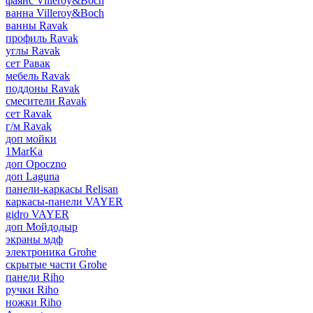
фаянс Villeroy&Boch
ванна Villeroy&Boch
ванны Ravak
профиль Ravak
углы Ravak
сет Равак
мебель Ravak
поддоны Ravak
смесители Ravak
сет Ravak
г/м Ravak
доп мойки
1MarKa
доп Opoczno
доп Laguna
панели-каркасы Relisan
каркасы-панели VAYER
gidro VAYER
доп Мойдодыр
экраны мдф
электроника Grohe
скрытые части Grohe
панели Riho
ручки Riho
ножки Riho