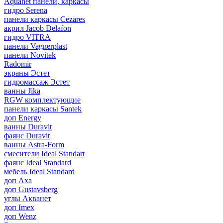
Aquanet панели, каркасы
гидро Serena
панели каркасы Cezares
акрил Jacob Delafon
гидро VITRA
панели Vagnerplast
панели Novitek
Radomir
экраны Эстет
гидромассаж Эстет
ванны Jika
RGW комплектующие
панели каркасы Santek
доп Energy
ванны Duravit
фаянс Duravit
ванны Astra-Form
смесители Ideal Standart
фаянс Ideal Standard
мебель Ideal Standard
доп Axa
доп Gustavsberg
углы Акванет
доп Imex
доп Wenz