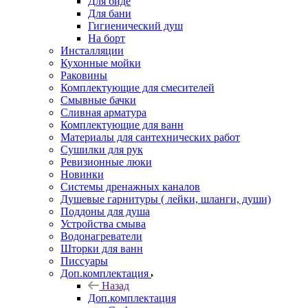
Для биде
Для бани
Гигиенический душ
На борт
Инсталляции
Кухонные мойки
Раковины
Комплектующие для смесителей
Смывные бачки
Сливная арматура
Комплектующие для ванн
Материалы для сантехнических работ
Сушилки для рук
Ревизионные люки
Новинки
Системы дренажных каналов
Душевые гарнитуры ( лейки, шланги, души)
Поддоны для душа
Устройства смыва
Водонагреватели
Шторки для ванн
Писсуары
Доп.комплектация
Назад
Доп.комплектация