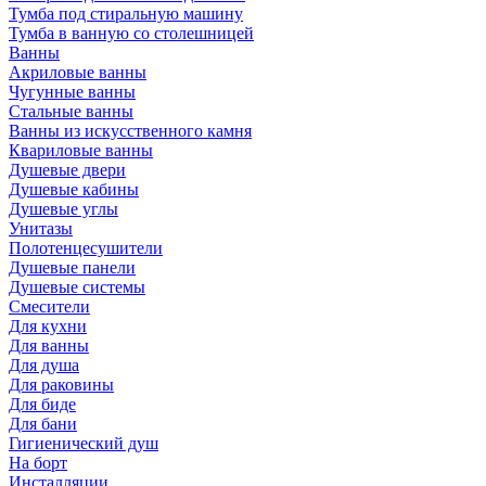
Тумба под стиральную машину
Тумба в ванную со столешницей
Ванны
Акриловые ванны
Чугунные ванны
Стальные ванны
Ванны из искусственного камня
Квариловые ванны
Душевые двери
Душевые кабины
Душевые углы
Унитазы
Полотенцесушители
Душевые панели
Душевые системы
Смесители
Для кухни
Для ванны
Для душа
Для раковины
Для биде
Для бани
Гигиенический душ
На борт
Инсталляции