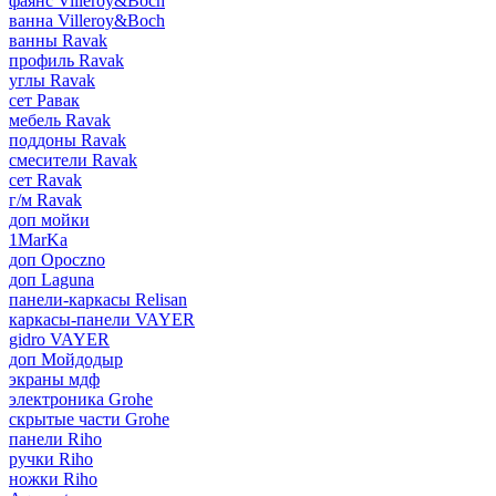
фаянс Villeroy&Boch
ванна Villeroy&Boch
ванны Ravak
профиль Ravak
углы Ravak
сет Равак
мебель Ravak
поддоны Ravak
смесители Ravak
сет Ravak
г/м Ravak
доп мойки
1MarKa
доп Opoczno
доп Laguna
панели-каркасы Relisan
каркасы-панели VAYER
gidro VAYER
доп Мойдодыр
экраны мдф
электроника Grohe
скрытые части Grohe
панели Riho
ручки Riho
ножки Riho