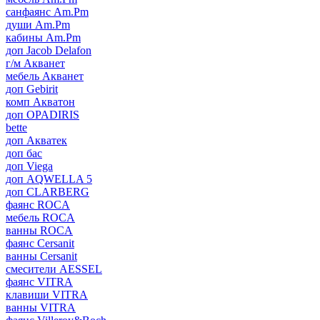
санфаянс Am.Pm
души Am.Pm
кабины Am.Pm
доп Jacob Delafon
г/м Акванет
мебель Акванет
доп Gebirit
комп Акватон
доп OPADIRIS
bette
доп Акватек
доп бас
доп Viega
доп AQWELLA 5
доп CLARBERG
фаянс ROCA
мебель ROCA
ванны ROCA
фаянс Cersanit
ванны Cersanit
смесители AESSEL
фаянс VITRA
клавиши VITRA
ванны VITRA