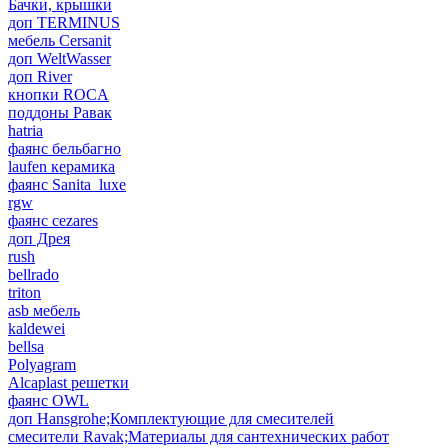
Бачки, крышки
доп TERMINUS
мебель Cersanit
доп WeltWasser
доп River
кнопки ROCA
поддоны Равак
hatria
фаянс бельбагно
laufen керамика
фаянс Sanita_luxe
rgw
фаянс cezares
доп Дрея
rush
bellrado
triton
asb мебель
kaldewei
bellsa
Polyagram
Alcaplast решетки
фаянс OWL
доп Hansgrohe;Комплектующие для смесителей
смесители Ravak;Материалы для сантехнических работ