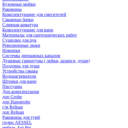
Кухонные мойки
Раковины
Комплектующие для смесителей
Смывные бачки
Сливная арматура
Комплектующие для ванн
Материалы для сантехнических работ
Сушилки для рук
Ревизионные люки
Новинки
Системы дренажных каналов
Душевые гарнитуры ( лейки, шланги, души)
Поддоны для душа
Устройства смыва
Водонагреватели
Шторки для ванн
Писсуары
Доп.комплектация
доп Grohe
доп Hansgrohe
г/м Relisan
доп Relisan
Раковины для тумб
гидро AESSEL
мебель Am.Pm