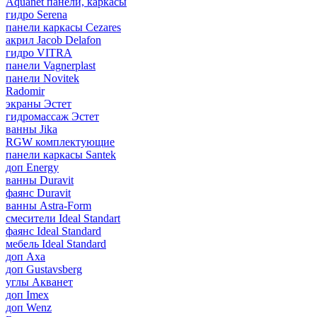
Aquanet панели, каркасы
гидро Serena
панели каркасы Cezares
акрил Jacob Delafon
гидро VITRA
панели Vagnerplast
панели Novitek
Radomir
экраны Эстет
гидромассаж Эстет
ванны Jika
RGW комплектующие
панели каркасы Santek
доп Energy
ванны Duravit
фаянс Duravit
ванны Astra-Form
смесители Ideal Standart
фаянс Ideal Standard
мебель Ideal Standard
доп Axa
доп Gustavsberg
углы Акванет
доп Imex
доп Wenz