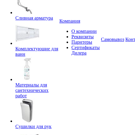
Сливная арматура
Компания
О компании
Реквизиты
Самовывоз
Кон
Парнтеры
Сертификаты
Комплектующие для
Дилера
ванн
Материалы для
сантехнических
работ
Сушилки для рук