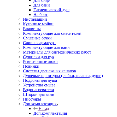
Для биде
Для бани
Гигиенический душ
На борт
Инсталляции
Кухонные мойки
Раковины
Комплектующие для смесителей
Смывные бачки
Сливная арматура
Комплектующие для ванн
Материалы для сантехнических работ
Сушилки для рук
Ревизионные люки
Новинки
Системы дренажных каналов
Душевые гарнитуры ( лейки, шланги, души)
Поддоны для душа
Устройства смыва
Водонагреватели
Шторки для ванн
Писсуары
Доп.комплектация
Назад
Доп.комплектация