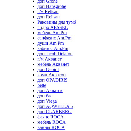
доп Grohe
доп Hansgrohe
г/м Relisan
доп Relisan
Раковины для тумб
гидро AESSEL
мебель Am.Pm
санфаянс Am.Pm
души Am.Pm
кабины Am.Pm
доп Jacob Delafon
г/м Акванет
мебель Акванет
доп Gebirit
комп Акватон
доп OPADIRIS
bette
доп Акватек
доп бас
доп Viega
доп AQWELLA 5
доп CLARBERG
фаянс ROCA
мебель ROCA
ванны ROCA