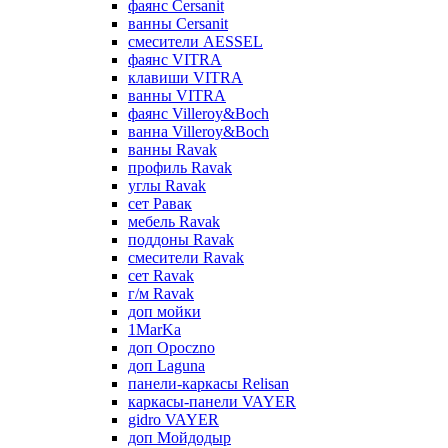
фаянс Cersanit
ванны Cersanit
смесители AESSEL
фаянс VITRA
клавиши VITRA
ванны VITRA
фаянс Villeroy&Boch
ванна Villeroy&Boch
ванны Ravak
профиль Ravak
углы Ravak
сет Равак
мебель Ravak
поддоны Ravak
смесители Ravak
сет Ravak
г/м Ravak
доп мойки
1MarKa
доп Opoczno
доп Laguna
панели-каркасы Relisan
каркасы-панели VAYER
gidro VAYER
доп Мойдодыр