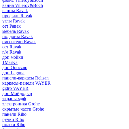
фаянс Villeroy&Boch
ванна Villeroy&Boch
ванны Ravak
профиль Ravak
углы Ravak
сет Равак
мебель Ravak
поддоны Ravak
смесители Ravak
сет Ravak
г/м Ravak
доп мойки
1MarKa
доп Opoczno
доп Laguna
панели-каркасы Relisan
каркасы-панели VAYER
gidro VAYER
доп Мойдодыр
экраны мдф
электроника Grohe
скрытые части Grohe
панели Riho
ручки Riho
ножки Riho