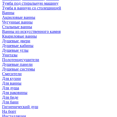
Тумба под стиральную машину
Тумба в ванную со столешницей
Ванны
Акриловые ванны
Чугунные ванны
Стальные ванны
Ванны из искусственного камня
Квариловые ванны
Душевые двери
Душевые кабины
Душевые углы
Унитазы
Полотенцесушители
Душевые панели
Душевые системы
Смесители
Для кухни
Для ванны
Для душа
Для раковины
Для биде
Для бани
Гигиенический душ
На борт
Инсталляции