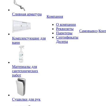
Сливная арматура
Компания
О компании
Реквизиты
Самовывоз
Кон
Парнтеры
Сертификаты
Комплектующие для
Дилера
ванн
Материалы для
сантехнических
работ
Сушилки для рук