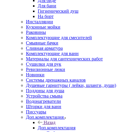
Для биде
Для бани
Гигиенический душ
На борт
Инсталляции
Кухонные мойки
Раковины
Комплектующие для смесителей
Смывные бачки
Сливная арматура
Комплектующие для ванн
Материалы для сантехнических работ
Сушилки для рук
Ревизионные люки
Новинки
Системы дренажных каналов
Душевые гарнитуры ( лейки, шланги, души)
Поддоны для душа
Устройства смыва
Водонагреватели
Шторки для ванн
Писсуары
Доп.комплектация
Назад
Доп.комплектация