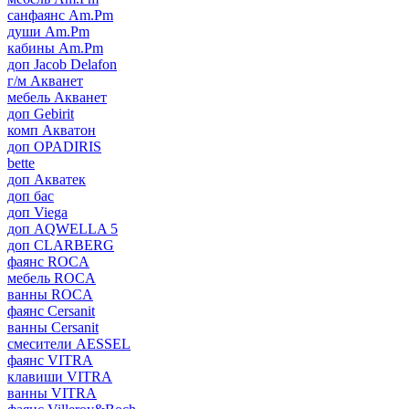
санфаянс Am.Pm
души Am.Pm
кабины Am.Pm
доп Jacob Delafon
г/м Акванет
мебель Акванет
доп Gebirit
комп Акватон
доп OPADIRIS
bette
доп Акватек
доп бас
доп Viega
доп AQWELLA 5
доп CLARBERG
фаянс ROCA
мебель ROCA
ванны ROCA
фаянс Cersanit
ванны Cersanit
смесители AESSEL
фаянс VITRA
клавиши VITRA
ванны VITRA