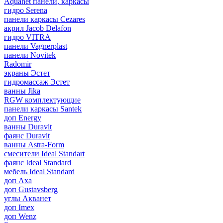
Aquanet панели, каркасы
гидро Serena
панели каркасы Cezares
акрил Jacob Delafon
гидро VITRA
панели Vagnerplast
панели Novitek
Radomir
экраны Эстет
гидромассаж Эстет
ванны Jika
RGW комплектующие
панели каркасы Santek
доп Energy
ванны Duravit
фаянс Duravit
ванны Astra-Form
смесители Ideal Standart
фаянс Ideal Standard
мебель Ideal Standard
доп Axa
доп Gustavsberg
углы Акванет
доп Imex
доп Wenz