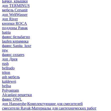
Бачки, крышки
доп TERMINUS
мебель Cersanit
доп WeltWasser
доп River
кнопки ROCA
поддоны Равак
hatria
фаянс бельбагно
laufen керамика
фаянс Sanita_luxe
rgw
фаянс cezares
доп Дрея
rush
bellrado
triton
asb мебель
kaldewei
bellsa
Polyagram
Alcaplast решетки
фаянс OWL
доп Hansgrohe;Комплектующие для смесителей
смесители Ravak;Материалы для сантехнических работ