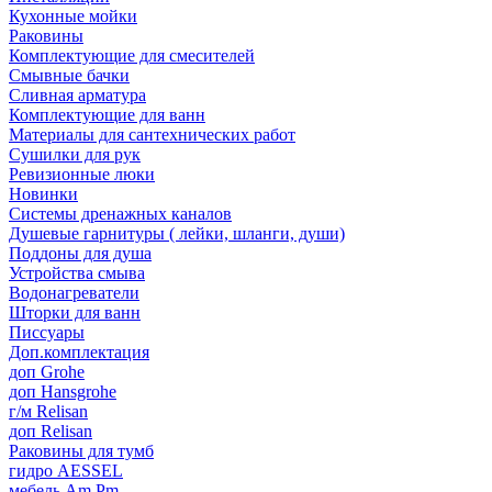
Кухонные мойки
Раковины
Комплектующие для смесителей
Смывные бачки
Сливная арматура
Комплектующие для ванн
Материалы для сантехнических работ
Сушилки для рук
Ревизионные люки
Новинки
Системы дренажных каналов
Душевые гарнитуры ( лейки, шланги, души)
Поддоны для душа
Устройства смыва
Водонагреватели
Шторки для ванн
Писсуары
Доп.комплектация
доп Grohe
доп Hansgrohe
г/м Relisan
доп Relisan
Раковины для тумб
гидро AESSEL
мебель Am.Pm