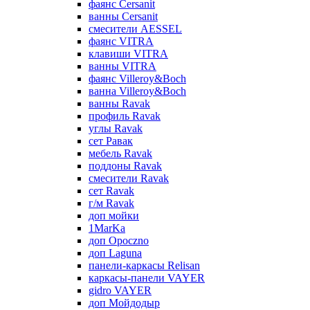
фаянс Cersanit
ванны Cersanit
смесители AESSEL
фаянс VITRA
клавиши VITRA
ванны VITRA
фаянс Villeroy&Boch
ванна Villeroy&Boch
ванны Ravak
профиль Ravak
углы Ravak
сет Равак
мебель Ravak
поддоны Ravak
смесители Ravak
сет Ravak
г/м Ravak
доп мойки
1MarKa
доп Opoczno
доп Laguna
панели-каркасы Relisan
каркасы-панели VAYER
gidro VAYER
доп Мойдодыр