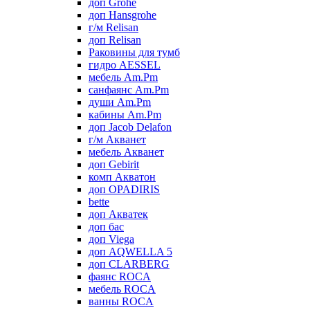
доп Grohe
доп Hansgrohe
г/м Relisan
доп Relisan
Раковины для тумб
гидро AESSEL
мебель Am.Pm
санфаянс Am.Pm
души Am.Pm
кабины Am.Pm
доп Jacob Delafon
г/м Акванет
мебель Акванет
доп Gebirit
комп Акватон
доп OPADIRIS
bette
доп Акватек
доп бас
доп Viega
доп AQWELLA 5
доп CLARBERG
фаянс ROCA
мебель ROCA
ванны ROCA