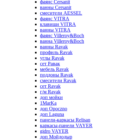
фаянс Cersanit
ванны Cersanit
смесители AESSEL
фаянс VITRA
клавиши VITRA
ванны VITRA
фаянс Villeroy&Boch
ванна Villeroy&Boch
ванны Ravak
профиль Ravak
углы Ravak
сет Равак
мебель Ravak
поддоны Ravak
смесители Ravak
сет Ravak
г/м Ravak
доп мойки
1MarKa
доп Opoczno
доп Laguna
панели-каркасы Relisan
каркасы-панели VAYER
gidro VAYER
доп Мойдодыр