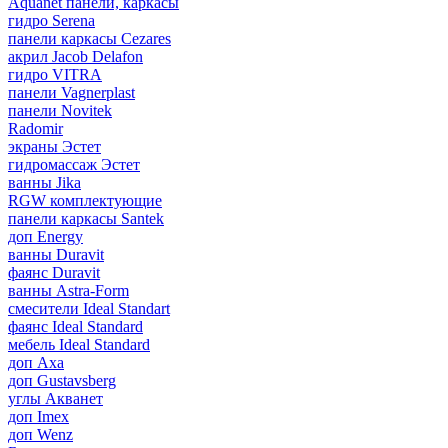
Aquanet панели, каркасы
гидро Serena
панели каркасы Cezares
акрил Jacob Delafon
гидро VITRA
панели Vagnerplast
панели Novitek
Radomir
экраны Эстет
гидромассаж Эстет
ванны Jika
RGW комплектующие
панели каркасы Santek
доп Energy
ванны Duravit
фаянс Duravit
ванны Astra-Form
смесители Ideal Standart
фаянс Ideal Standard
мебель Ideal Standard
доп Axa
доп Gustavsberg
углы Акванет
доп Imex
доп Wenz