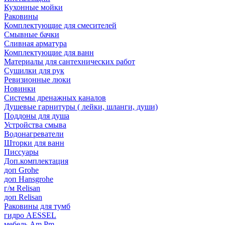
Кухонные мойки
Раковины
Комплектующие для смесителей
Смывные бачки
Сливная арматура
Комплектующие для ванн
Материалы для сантехнических работ
Сушилки для рук
Ревизионные люки
Новинки
Системы дренажных каналов
Душевые гарнитуры ( лейки, шланги, души)
Поддоны для душа
Устройства смыва
Водонагреватели
Шторки для ванн
Писсуары
Доп.комплектация
доп Grohe
доп Hansgrohe
г/м Relisan
доп Relisan
Раковины для тумб
гидро AESSEL
мебель Am.Pm