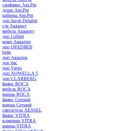
санфаянс Am.Pm
души Am.Pm
кабины Am.Pm
доп Jacob Delafon
г/м Акванет
мебель Акванет
доп Gebirit
комп Акватон
доп OPADIRIS
bette
доп Акватек
доп бас
доп Viega
доп AQWELLA 5
доп CLARBERG
фаянс ROCA
мебель ROCA
ванны ROCA
фаянс Cersanit
ванны Cersanit
смесители AESSEL
фаянс VITRA
клавиши VITRA
ванны VITRA