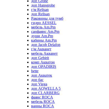
доп Grohe
доп Hansgrohe
г/м Relisan
доп Relisan
Раковины для тумб
гидро AESSEL
мебель Am.Pm
санфаянс Am.Pm
души Am.Pm
кабины Am.Pm
доп Jacob Delafon
г/м Акванет
мебель Акванет
доп Gebirit
комп Акватон
доп OPADIRIS
bette
доп Акватек
доп бас
доп Viega
доп AQWELLA 5
доп CLARBERG
фаянс ROCA
мебель ROCA
ванны ROCA