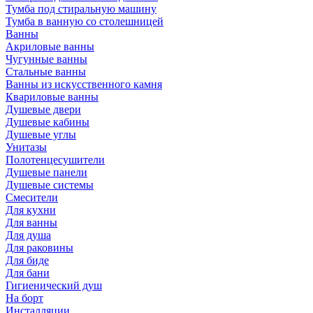
Тумба под стиральную машину
Тумба в ванную со столешницей
Ванны
Акриловые ванны
Чугунные ванны
Стальные ванны
Ванны из искусственного камня
Квариловые ванны
Душевые двери
Душевые кабины
Душевые углы
Унитазы
Полотенцесушители
Душевые панели
Душевые системы
Смесители
Для кухни
Для ванны
Для душа
Для раковины
Для биде
Для бани
Гигиенический душ
На борт
Инсталляции