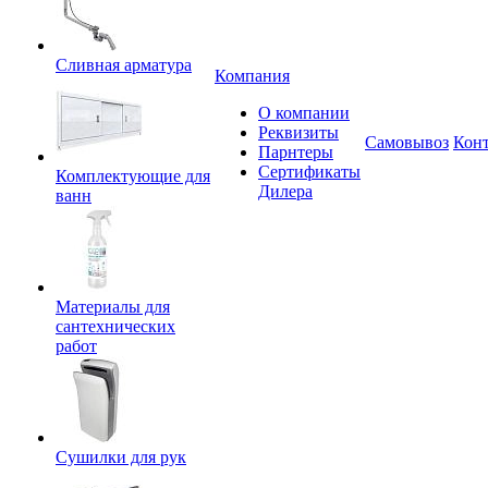
Сливная арматура
Компания
О компании
Реквизиты
Самовывоз
Кон
Парнтеры
Сертификаты
Комплектующие для
Дилера
ванн
Материалы для
сантехнических
работ
Сушилки для рук