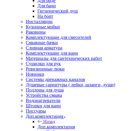
Для биде
Для бани
Гигиенический душ
На борт
Инсталляции
Кухонные мойки
Раковины
Комплектующие для смесителей
Смывные бачки
Сливная арматура
Комплектующие для ванн
Материалы для сантехнических работ
Сушилки для рук
Ревизионные люки
Новинки
Системы дренажных каналов
Душевые гарнитуры ( лейки, шланги, души)
Поддоны для душа
Устройства смыва
Водонагреватели
Шторки для ванн
Писсуары
Доп.комплектация
Назад
Доп.комплектация