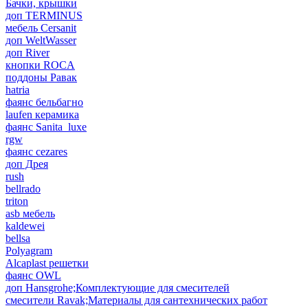
Бачки, крышки
доп TERMINUS
мебель Cersanit
доп WeltWasser
доп River
кнопки ROCA
поддоны Равак
hatria
фаянс бельбагно
laufen керамика
фаянс Sanita_luxe
rgw
фаянс cezares
доп Дрея
rush
bellrado
triton
asb мебель
kaldewei
bellsa
Polyagram
Alcaplast решетки
фаянс OWL
доп Hansgrohe;Комплектующие для смесителей
смесители Ravak;Материалы для сантехнических работ