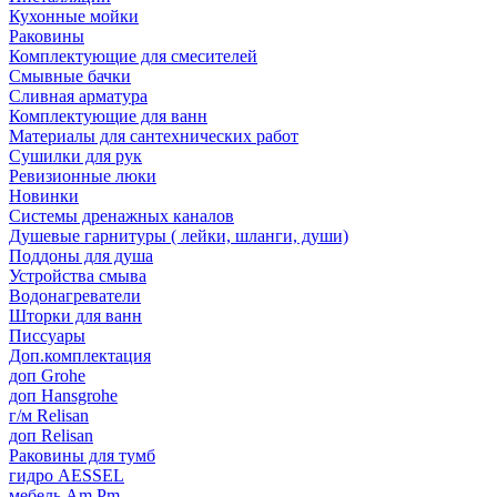
Кухонные мойки
Раковины
Комплектующие для смесителей
Смывные бачки
Сливная арматура
Комплектующие для ванн
Материалы для сантехнических работ
Сушилки для рук
Ревизионные люки
Новинки
Системы дренажных каналов
Душевые гарнитуры ( лейки, шланги, души)
Поддоны для душа
Устройства смыва
Водонагреватели
Шторки для ванн
Писсуары
Доп.комплектация
доп Grohe
доп Hansgrohe
г/м Relisan
доп Relisan
Раковины для тумб
гидро AESSEL
мебель Am.Pm