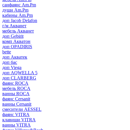
санфаянс Am.Pm
души Am.Pm
кабины Am.Pm
доп Jacob Delafon
г/м Акванет
мебель Акванет
доп Gebirit
комп Акватон
доп OPADIRIS
bette
доп Акватек
доп бас
доп Viega
доп AQWELLA 5
доп CLARBERG
фаянс ROCA
мебель ROCA
ванны ROCA
фаянс Cersanit
ванны Cersanit
смесители AESSEL
фаянс VITRA
клавиши VITRA
ванны VITRA