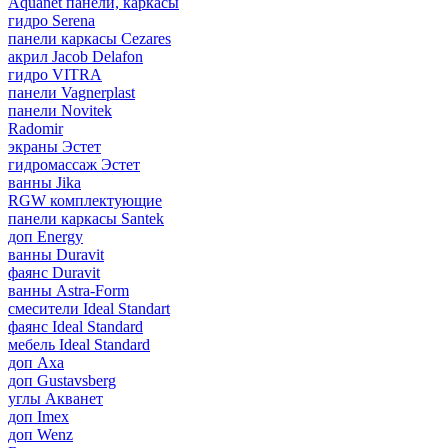
Aquanet панели, каркасы
гидро Serena
панели каркасы Cezares
акрил Jacob Delafon
гидро VITRA
панели Vagnerplast
панели Novitek
Radomir
экраны Эстет
гидромассаж Эстет
ванны Jika
RGW комплектующие
панели каркасы Santek
доп Energy
ванны Duravit
фаянс Duravit
ванны Astra-Form
смесители Ideal Standart
фаянс Ideal Standard
мебель Ideal Standard
доп Axa
доп Gustavsberg
углы Акванет
доп Imex
доп Wenz