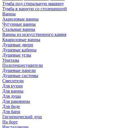
Тумба под стиральную машину
Тумба в ванную со столешницей
Ванны
Акриловые ванны
Чугунные ванны
Стальные ванны
Ванны из искусственного камня
Квариловые ванны
Душевые двери
Душевые кабины
Душевые углы
Унитазы
Полотенцесушители
Душевые панели
Душевые системы
Смесители
Для кухни
Для ванны
Для душа
Для раковины
Для биде
Для бани
Гигиенический душ
На борт
Инсталляции