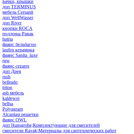
Бачки, крышки
доп TERMINUS
мебель Cersanit
доп WeltWasser
доп River
кнопки ROCA
поддоны Равак
hatria
фаянс бельбагно
laufen керамика
фаянс Sanita_luxe
rgw
фаянс cezares
доп Дрея
rush
bellrado
triton
asb мебель
kaldewei
bellsa
Polyagram
Alcaplast решетки
фаянс OWL
доп Hansgrohe;Комплектующие для смесителей
смесители Ravak;Материалы для сантехнических работ