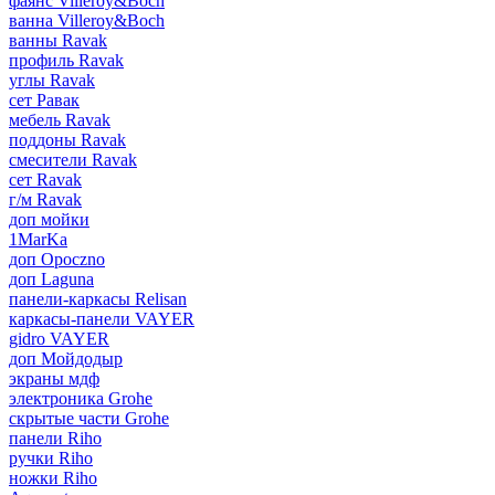
фаянс Villeroy&Boch
ванна Villeroy&Boch
ванны Ravak
профиль Ravak
углы Ravak
сет Равак
мебель Ravak
поддоны Ravak
смесители Ravak
сет Ravak
г/м Ravak
доп мойки
1MarKa
доп Opoczno
доп Laguna
панели-каркасы Relisan
каркасы-панели VAYER
gidro VAYER
доп Мойдодыр
экраны мдф
электроника Grohe
скрытые части Grohe
панели Riho
ручки Riho
ножки Riho