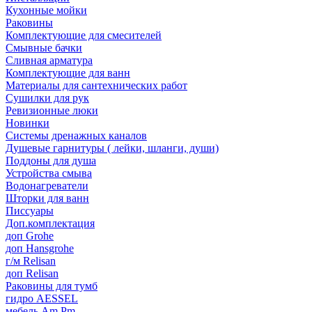
Кухонные мойки
Раковины
Комплектующие для смесителей
Смывные бачки
Сливная арматура
Комплектующие для ванн
Материалы для сантехнических работ
Сушилки для рук
Ревизионные люки
Новинки
Системы дренажных каналов
Душевые гарнитуры ( лейки, шланги, души)
Поддоны для душа
Устройства смыва
Водонагреватели
Шторки для ванн
Писсуары
Доп.комплектация
доп Grohe
доп Hansgrohe
г/м Relisan
доп Relisan
Раковины для тумб
гидро AESSEL
мебель Am.Pm