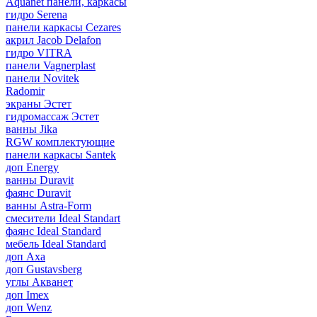
Aquanet панели, каркасы
гидро Serena
панели каркасы Cezares
акрил Jacob Delafon
гидро VITRA
панели Vagnerplast
панели Novitek
Radomir
экраны Эстет
гидромассаж Эстет
ванны Jika
RGW комплектующие
панели каркасы Santek
доп Energy
ванны Duravit
фаянс Duravit
ванны Astra-Form
смесители Ideal Standart
фаянс Ideal Standard
мебель Ideal Standard
доп Axa
доп Gustavsberg
углы Акванет
доп Imex
доп Wenz