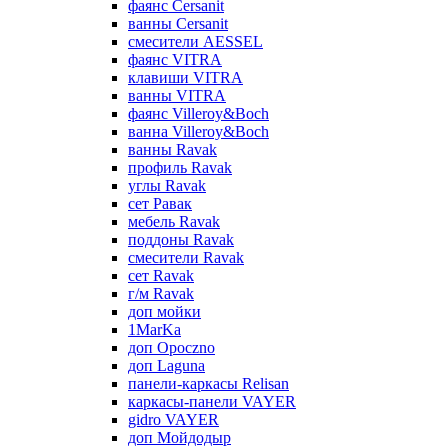
фаянс Cersanit
ванны Cersanit
смесители AESSEL
фаянс VITRA
клавиши VITRA
ванны VITRA
фаянс Villeroy&Boch
ванна Villeroy&Boch
ванны Ravak
профиль Ravak
углы Ravak
сет Равак
мебель Ravak
поддоны Ravak
смесители Ravak
сет Ravak
г/м Ravak
доп мойки
1MarKa
доп Opoczno
доп Laguna
панели-каркасы Relisan
каркасы-панели VAYER
gidro VAYER
доп Мойдодыр