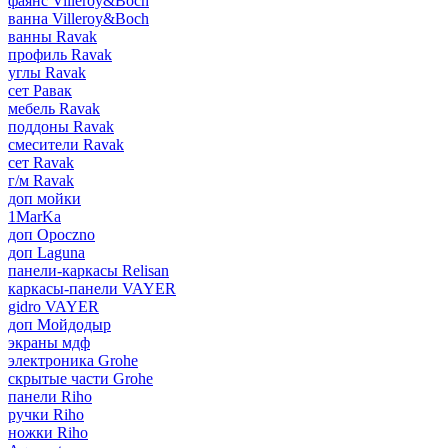
фаянс Villeroy&Boch
ванна Villeroy&Boch
ванны Ravak
профиль Ravak
углы Ravak
сет Равак
мебель Ravak
поддоны Ravak
смесители Ravak
сет Ravak
г/м Ravak
доп мойки
1MarKa
доп Opoczno
доп Laguna
панели-каркасы Relisan
каркасы-панели VAYER
gidro VAYER
доп Мойдодыр
экраны мдф
электроника Grohe
скрытые части Grohe
панели Riho
ручки Riho
ножки Riho