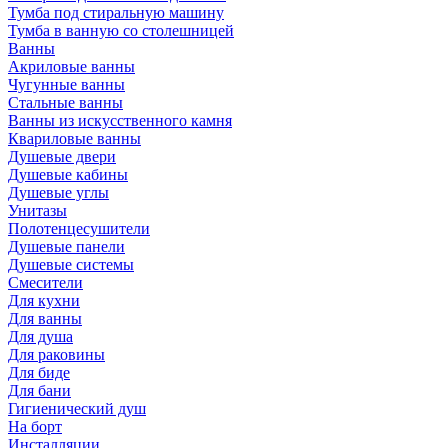
Тумба под стиральную машину
Тумба в ванную со столешницей
Ванны
Акриловые ванны
Чугунные ванны
Стальные ванны
Ванны из искусственного камня
Квариловые ванны
Душевые двери
Душевые кабины
Душевые углы
Унитазы
Полотенцесушители
Душевые панели
Душевые системы
Смесители
Для кухни
Для ванны
Для душа
Для раковины
Для биде
Для бани
Гигиенический душ
На борт
Инсталляции