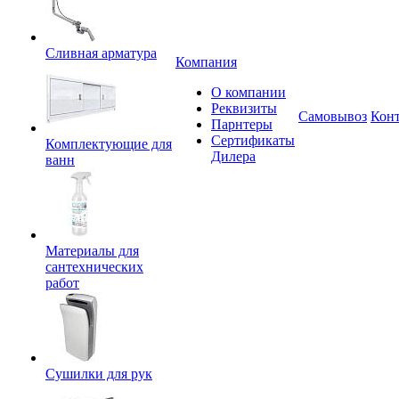
Сливная арматура
Компания
О компании
Реквизиты
Самовывоз
Кон
Парнтеры
Сертификаты
Комплектующие для
Дилера
ванн
Материалы для
сантехнических
работ
Сушилки для рук