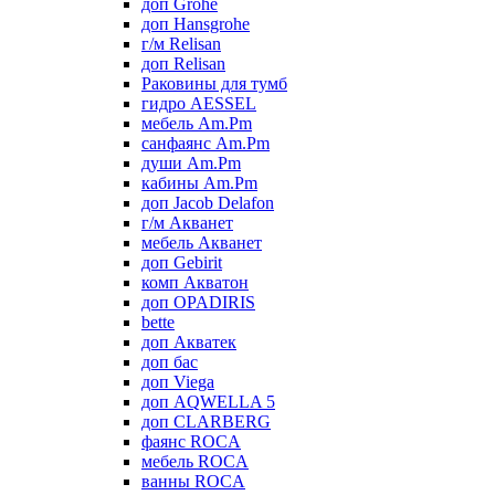
доп Grohe
доп Hansgrohe
г/м Relisan
доп Relisan
Раковины для тумб
гидро AESSEL
мебель Am.Pm
санфаянс Am.Pm
души Am.Pm
кабины Am.Pm
доп Jacob Delafon
г/м Акванет
мебель Акванет
доп Gebirit
комп Акватон
доп OPADIRIS
bette
доп Акватек
доп бас
доп Viega
доп AQWELLA 5
доп CLARBERG
фаянс ROCA
мебель ROCA
ванны ROCA