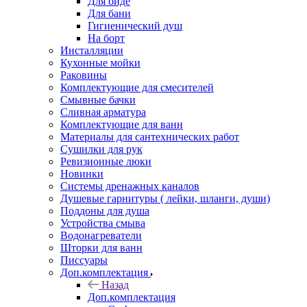
Для биде
Для бани
Гигиенический душ
На борт
Инсталляции
Кухонные мойки
Раковины
Комплектующие для смесителей
Смывные бачки
Сливная арматура
Комплектующие для ванн
Материалы для сантехнических работ
Сушилки для рук
Ревизионные люки
Новинки
Системы дренажных каналов
Душевые гарнитуры ( лейки, шланги, души)
Поддоны для душа
Устройства смыва
Водонагреватели
Шторки для ванн
Писсуары
Доп.комплектация
Назад
Доп.комплектация