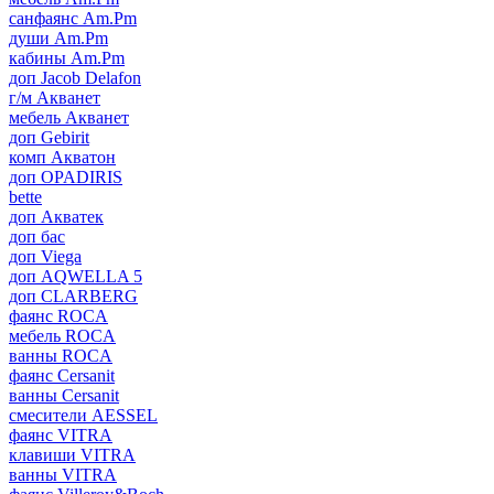
санфаянс Am.Pm
души Am.Pm
кабины Am.Pm
доп Jacob Delafon
г/м Акванет
мебель Акванет
доп Gebirit
комп Акватон
доп OPADIRIS
bette
доп Акватек
доп бас
доп Viega
доп AQWELLA 5
доп CLARBERG
фаянс ROCA
мебель ROCA
ванны ROCA
фаянс Cersanit
ванны Cersanit
смесители AESSEL
фаянс VITRA
клавиши VITRA
ванны VITRA