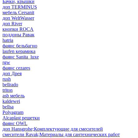
Бачки, крышки
доп TERMINUS
мебель Cersanit
доп WeltWasser
доп River
кнопки ROCA
поддоны Равак
hatria
фаянс бельбагно
laufen керамика
фаянс Sanita_luxe
rgw
фаянс cezares
доп Дрея
rush
bellrado
triton
asb мебель
kaldewei
bellsa
Polyagram
Alcaplast решетки
фаянс OWL
доп Hansgrohe;Комплектующие для смесителей
смесители Ravak;Материалы для сантехнических работ