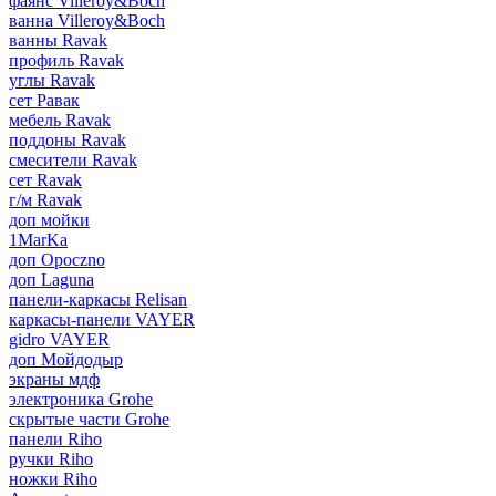
фаянс Villeroy&Boch
ванна Villeroy&Boch
ванны Ravak
профиль Ravak
углы Ravak
сет Равак
мебель Ravak
поддоны Ravak
смесители Ravak
сет Ravak
г/м Ravak
доп мойки
1MarKa
доп Opoczno
доп Laguna
панели-каркасы Relisan
каркасы-панели VAYER
gidro VAYER
доп Мойдодыр
экраны мдф
электроника Grohe
скрытые части Grohe
панели Riho
ручки Riho
ножки Riho