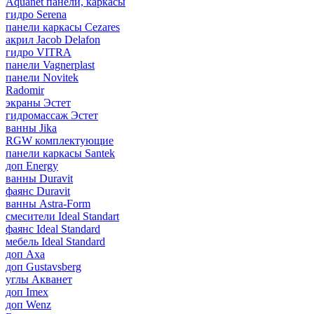
Aquanet панели, каркасы
гидро Serena
панели каркасы Cezares
акрил Jacob Delafon
гидро VITRA
панели Vagnerplast
панели Novitek
Radomir
экраны Эстет
гидромассаж Эстет
ванны Jika
RGW комплектующие
панели каркасы Santek
доп Energy
ванны Duravit
фаянс Duravit
ванны Astra-Form
смесители Ideal Standart
фаянс Ideal Standard
мебель Ideal Standard
доп Axa
доп Gustavsberg
углы Акванет
доп Imex
доп Wenz