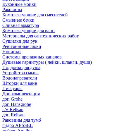
Кухонные мойки
Раковины
Комплектующие для смесителей
Смывные бачки
Сливная арматура
Комплектующие для ванн
Материалы для сантехнических работ
Сушилки для рук
Ревизионные люки
Новинки
Системы дренажных каналов
Душевые гарнитуры ( лейки, шланги, души)
Поддоны для душа
Устройства смыва
Водонагреватели
Шторки для ванн
Писсуары
Доп.комплектация
доп Grohe
доп Hansgrohe
г/м Relisan
доп Relisan
Раковины для тумб
гидро AESSEL
мебель Am.Pm