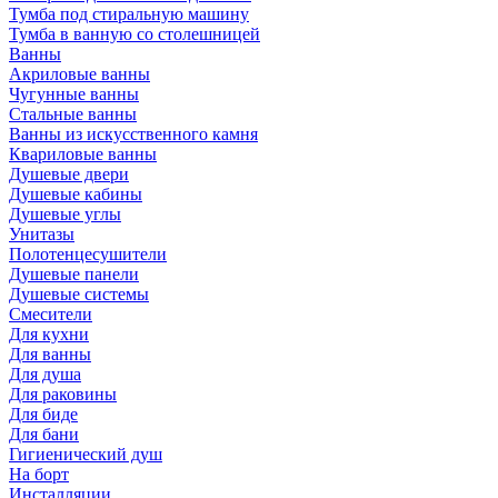
Тумба под стиральную машину
Тумба в ванную со столешницей
Ванны
Акриловые ванны
Чугунные ванны
Стальные ванны
Ванны из искусственного камня
Квариловые ванны
Душевые двери
Душевые кабины
Душевые углы
Унитазы
Полотенцесушители
Душевые панели
Душевые системы
Смесители
Для кухни
Для ванны
Для душа
Для раковины
Для биде
Для бани
Гигиенический душ
На борт
Инсталляции