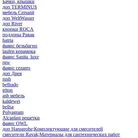
Бачки, крышки
доп TERMINUS
мебель Cersanit
доп WeltWasser
доп River
кнопки ROCA
поддоны Равак
hatria
фаянс бельбагно
laufen керамика
фаянс Sanita_luxe
rgw
фаянс cezares
доп Дрея
rush
bellrado
triton
asb мебель
kaldewei
bellsa
Polyagram
Alcaplast решетки
фаянс OWL
доп Hansgrohe;Комплектующие для смесителей
смесители Ravak;Материалы для сантехнических работ