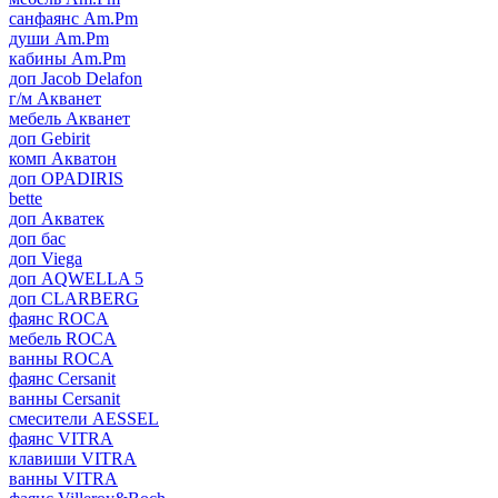
санфаянс Am.Pm
души Am.Pm
кабины Am.Pm
доп Jacob Delafon
г/м Акванет
мебель Акванет
доп Gebirit
комп Акватон
доп OPADIRIS
bette
доп Акватек
доп бас
доп Viega
доп AQWELLA 5
доп CLARBERG
фаянс ROCA
мебель ROCA
ванны ROCA
фаянс Cersanit
ванны Cersanit
смесители AESSEL
фаянс VITRA
клавиши VITRA
ванны VITRA