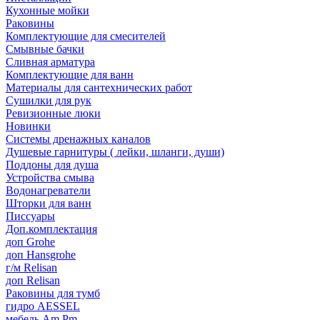
Кухонные мойки
Раковины
Комплектующие для смесителей
Смывные бачки
Сливная арматура
Комплектующие для ванн
Материалы для сантехнических работ
Сушилки для рук
Ревизионные люки
Новинки
Системы дренажных каналов
Душевые гарнитуры ( лейки, шланги, души)
Поддоны для душа
Устройства смыва
Водонагреватели
Шторки для ванн
Писсуары
Доп.комплектация
доп Grohe
доп Hansgrohe
г/м Relisan
доп Relisan
Раковины для тумб
гидро AESSEL
мебель Am.Pm