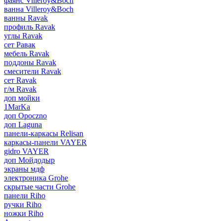
фаянс Villeroy&Boch
ванна Villeroy&Boch
ванны Ravak
профиль Ravak
углы Ravak
сет Равак
мебель Ravak
поддоны Ravak
смесители Ravak
сет Ravak
г/м Ravak
доп мойки
1MarKa
доп Opoczno
доп Laguna
панели-каркасы Relisan
каркасы-панели VAYER
gidro VAYER
доп Мойдодыр
экраны мдф
электроника Grohe
скрытые части Grohe
панели Riho
ручки Riho
ножки Riho