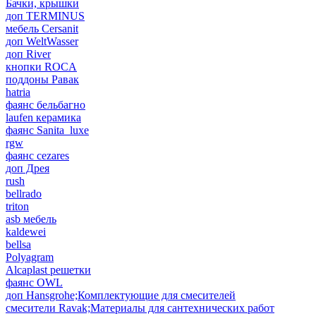
Бачки, крышки
доп TERMINUS
мебель Cersanit
доп WeltWasser
доп River
кнопки ROCA
поддоны Равак
hatria
фаянс бельбагно
laufen керамика
фаянс Sanita_luxe
rgw
фаянс cezares
доп Дрея
rush
bellrado
triton
asb мебель
kaldewei
bellsa
Polyagram
Alcaplast решетки
фаянс OWL
доп Hansgrohe;Комплектующие для смесителей
смесители Ravak;Материалы для сантехнических работ