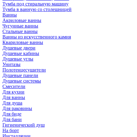
Тумба под стиральную машину
Тумба в ванную со столешницей
Ванны
Акриловые ванны
Чугунные ванны
Стальные ванны
Ванны из искусственного камня
Квариловые ванны
Душевые двери
Душевые кабины
Душевые углы
Унитазы
Полотенцесушители
Душевые панели
Душевые системы
Смесители
Для кухни
Для ванны
Для душа
Для раковины
Для биде
Для бани
Гигиенический душ
На борт
Инсталляции