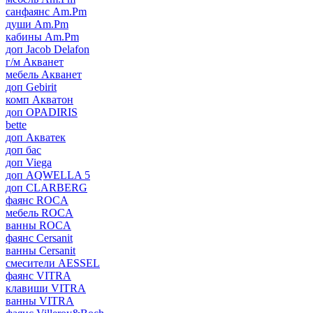
санфаянс Am.Pm
души Am.Pm
кабины Am.Pm
доп Jacob Delafon
г/м Акванет
мебель Акванет
доп Gebirit
комп Акватон
доп OPADIRIS
bette
доп Акватек
доп бас
доп Viega
доп AQWELLA 5
доп CLARBERG
фаянс ROCA
мебель ROCA
ванны ROCA
фаянс Cersanit
ванны Cersanit
смесители AESSEL
фаянс VITRA
клавиши VITRA
ванны VITRA