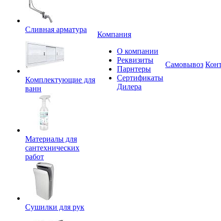
Сливная арматура
Компания
О компании
Реквизиты
Самовывоз
Кон
Парнтеры
Сертификаты
Комплектующие для
Дилера
ванн
Материалы для
сантехнических
работ
Сушилки для рук