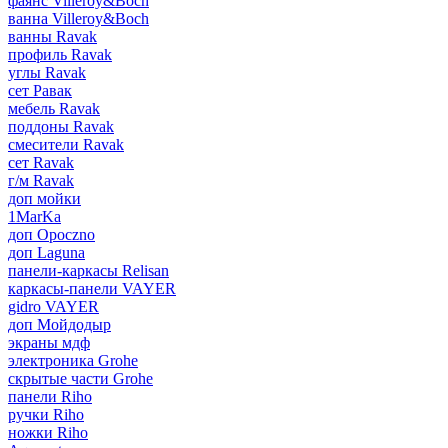
фаянс Villeroy&Boch
ванна Villeroy&Boch
ванны Ravak
профиль Ravak
углы Ravak
сет Равак
мебель Ravak
поддоны Ravak
смесители Ravak
сет Ravak
г/м Ravak
доп мойки
1MarKa
доп Opoczno
доп Laguna
панели-каркасы Relisan
каркасы-панели VAYER
gidro VAYER
доп Мойдодыр
экраны мдф
электроника Grohe
скрытые части Grohe
панели Riho
ручки Riho
ножки Riho