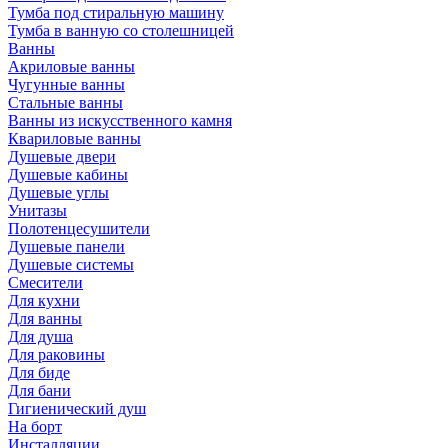
Тумба под стиральную машину
Тумба в ванную со столешницей
Ванны
Акриловые ванны
Чугунные ванны
Стальные ванны
Ванны из искусственного камня
Квариловые ванны
Душевые двери
Душевые кабины
Душевые углы
Унитазы
Полотенцесушители
Душевые панели
Душевые системы
Смесители
Для кухни
Для ванны
Для душа
Для раковины
Для биде
Для бани
Гигиенический душ
На борт
Инсталляции