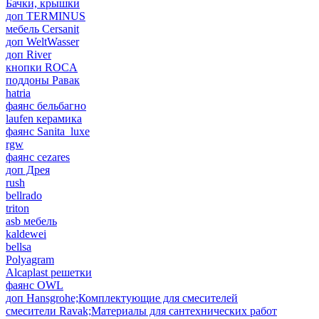
Бачки, крышки
доп TERMINUS
мебель Cersanit
доп WeltWasser
доп River
кнопки ROCA
поддоны Равак
hatria
фаянс бельбагно
laufen керамика
фаянс Sanita_luxe
rgw
фаянс cezares
доп Дрея
rush
bellrado
triton
asb мебель
kaldewei
bellsa
Polyagram
Alcaplast решетки
фаянс OWL
доп Hansgrohe;Комплектующие для смесителей
смесители Ravak;Материалы для сантехнических работ