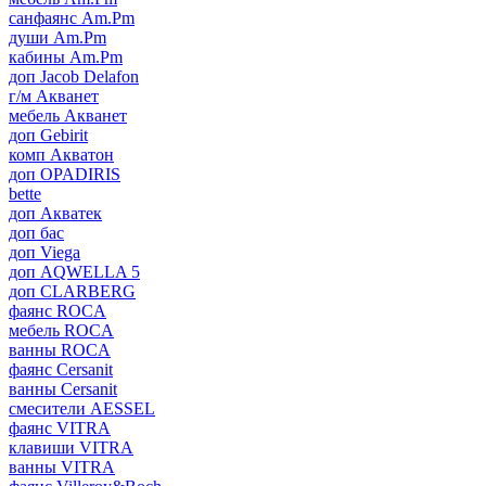
санфаянс Am.Pm
души Am.Pm
кабины Am.Pm
доп Jacob Delafon
г/м Акванет
мебель Акванет
доп Gebirit
комп Акватон
доп OPADIRIS
bette
доп Акватек
доп бас
доп Viega
доп AQWELLA 5
доп CLARBERG
фаянс ROCA
мебель ROCA
ванны ROCA
фаянс Cersanit
ванны Cersanit
смесители AESSEL
фаянс VITRA
клавиши VITRA
ванны VITRA