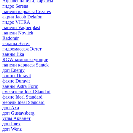
Aquanet панели, каркасы
гидро Serena
панели каркасы Cezares
акрил Jacob Delafon
гидро VITRA
панели Vagnerplast
панели Novitek
Radomir
экраны Эстет
гидромассаж Эстет
ванны Jika
RGW комплектующие
панели каркасы Santek
доп Energy
ванны Duravit
фаянс Duravit
ванны Astra-Form
смесители Ideal Standart
фаянс Ideal Standard
мебель Ideal Standard
доп Axa
доп Gustavsberg
углы Акванет
доп Imex
доп Wenz