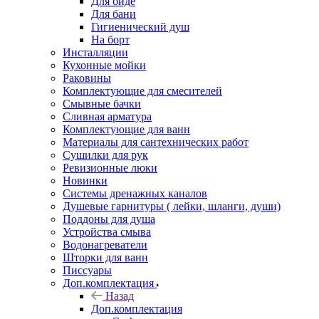
Для биде
Для бани
Гигиенический душ
На борт
Инсталляции
Кухонные мойки
Раковины
Комплектующие для смесителей
Смывные бачки
Сливная арматура
Комплектующие для ванн
Материалы для сантехнических работ
Сушилки для рук
Ревизионные люки
Новинки
Системы дренажных каналов
Душевые гарнитуры ( лейки, шланги, души)
Поддоны для душа
Устройства смыва
Водонагреватели
Шторки для ванн
Писсуары
Доп.комплектация
Назад
Доп.комплектация