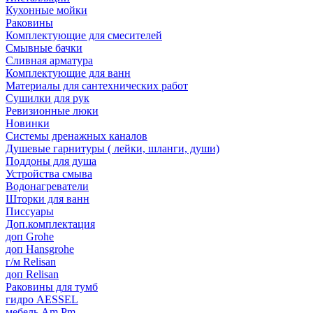
Кухонные мойки
Раковины
Комплектующие для смесителей
Смывные бачки
Сливная арматура
Комплектующие для ванн
Материалы для сантехнических работ
Сушилки для рук
Ревизионные люки
Новинки
Системы дренажных каналов
Душевые гарнитуры ( лейки, шланги, души)
Поддоны для душа
Устройства смыва
Водонагреватели
Шторки для ванн
Писсуары
Доп.комплектация
доп Grohe
доп Hansgrohe
г/м Relisan
доп Relisan
Раковины для тумб
гидро AESSEL
мебель Am.Pm