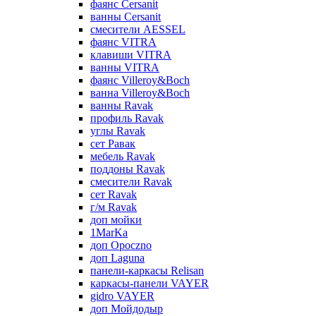
фаянс Cersanit
ванны Cersanit
смесители AESSEL
фаянс VITRA
клавиши VITRA
ванны VITRA
фаянс Villeroy&Boch
ванна Villeroy&Boch
ванны Ravak
профиль Ravak
углы Ravak
сет Равак
мебель Ravak
поддоны Ravak
смесители Ravak
сет Ravak
г/м Ravak
доп мойки
1MarKa
доп Opoczno
доп Laguna
панели-каркасы Relisan
каркасы-панели VAYER
gidro VAYER
доп Мойдодыр