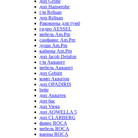
доп Grohe
доп Hansgrohe
г/м Relisan
доп Relisan
Раковины для тумб
гидро AESSEL
мебель Am.Pm
санфаянс Am.Pm
души Am.Pm
кабины Am.Pm
доп Jacob Delafon
г/м Акванет
мебель Акванет
доп Gebirit
комп Акватон
доп OPADIRIS
bette
доп Акватек
доп бас
доп Viega
доп AQWELLA 5
доп CLARBERG
фаянс ROCA
мебель ROCA
ванны ROCA