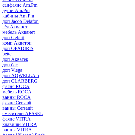
санфаянс Am.Pm
души Am.Pm
кабины Am.Pm
доп Jacob Delafon
г/м Акванет
мебель Акванет
доп Gebirit
комп Акватон
доп OPADIRIS
bette
доп Акватек
доп бас
доп Viega
доп AQWELLA 5
доп CLARBERG
фаянс ROCA
мебель ROCA
ванны ROCA
фаянс Cersanit
ванны Cersanit
смесители AESSEL
фаянс VITRA
клавиши VITRA
ванны VITRA