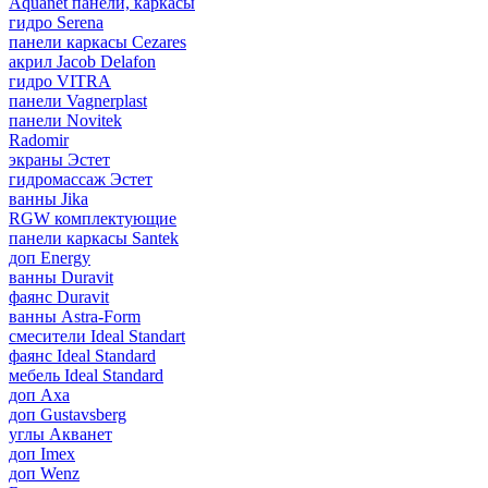
Aquanet панели, каркасы
гидро Serena
панели каркасы Cezares
акрил Jacob Delafon
гидро VITRA
панели Vagnerplast
панели Novitek
Radomir
экраны Эстет
гидромассаж Эстет
ванны Jika
RGW комплектующие
панели каркасы Santek
доп Energy
ванны Duravit
фаянс Duravit
ванны Astra-Form
смесители Ideal Standart
фаянс Ideal Standard
мебель Ideal Standard
доп Axa
доп Gustavsberg
углы Акванет
доп Imex
доп Wenz