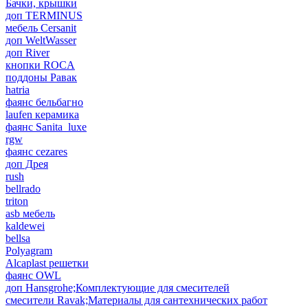
Бачки, крышки
доп TERMINUS
мебель Cersanit
доп WeltWasser
доп River
кнопки ROCA
поддоны Равак
hatria
фаянс бельбагно
laufen керамика
фаянс Sanita_luxe
rgw
фаянс cezares
доп Дрея
rush
bellrado
triton
asb мебель
kaldewei
bellsa
Polyagram
Alcaplast решетки
фаянс OWL
доп Hansgrohe;Комплектующие для смесителей
смесители Ravak;Материалы для сантехнических работ