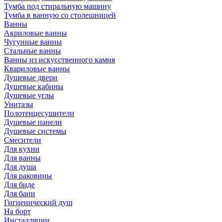
Тумба под стиральную машину
Тумба в ванную со столешницей
Ванны
Акриловые ванны
Чугунные ванны
Стальные ванны
Ванны из искусственного камня
Квариловые ванны
Душевые двери
Душевые кабины
Душевые углы
Унитазы
Полотенцесушители
Душевые панели
Душевые системы
Смесители
Для кухни
Для ванны
Для душа
Для раковины
Для биде
Для бани
Гигиенический душ
На борт
Инсталляции