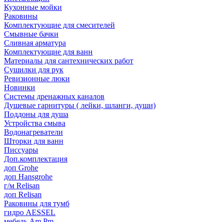
Кухонные мойки
Раковины
Комплектующие для смесителей
Смывные бачки
Сливная арматура
Комплектующие для ванн
Материалы для сантехнических работ
Сушилки для рук
Ревизионные люки
Новинки
Системы дренажных каналов
Душевые гарнитуры ( лейки, шланги, души)
Поддоны для душа
Устройства смыва
Водонагреватели
Шторки для ванн
Писсуары
Доп.комплектация
доп Grohe
доп Hansgrohe
г/м Relisan
доп Relisan
Раковины для тумб
гидро AESSEL
мебель Am.Pm