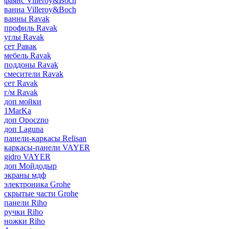
фаянс Villeroy&Boch
ванна Villeroy&Boch
ванны Ravak
профиль Ravak
углы Ravak
сет Равак
мебель Ravak
поддоны Ravak
смесители Ravak
сет Ravak
г/м Ravak
доп мойки
1MarKa
доп Opoczno
доп Laguna
панели-каркасы Relisan
каркасы-панели VAYER
gidro VAYER
доп Мойдодыр
экраны мдф
электроника Grohe
скрытые части Grohe
панели Riho
ручки Riho
ножки Riho