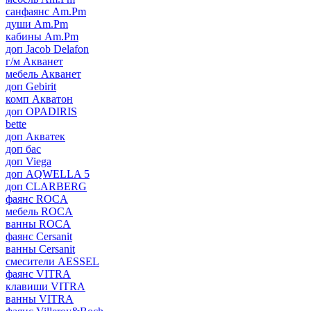
санфаянс Am.Pm
души Am.Pm
кабины Am.Pm
доп Jacob Delafon
г/м Акванет
мебель Акванет
доп Gebirit
комп Акватон
доп OPADIRIS
bette
доп Акватек
доп бас
доп Viega
доп AQWELLA 5
доп CLARBERG
фаянс ROCA
мебель ROCA
ванны ROCA
фаянс Cersanit
ванны Cersanit
смесители AESSEL
фаянс VITRA
клавиши VITRA
ванны VITRA