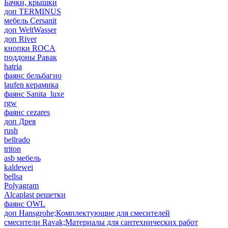
Бачки, крышки
доп TERMINUS
мебель Cersanit
доп WeltWasser
доп River
кнопки ROCA
поддоны Равак
hatria
фаянс бельбагно
laufen керамика
фаянс Sanita_luxe
rgw
фаянс cezares
доп Дрея
rush
bellrado
triton
asb мебель
kaldewei
bellsa
Polyagram
Alcaplast решетки
фаянс OWL
доп Hansgrohe;Комплектующие для смесителей
смесители Ravak;Материалы для сантехнических работ