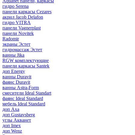
Aquanet панели, каркасы
гидро Serena
панели каркасы Cezares
акрил Jacob Delafon
гидро VITRA
панели Vagnerplast
панели Novitek
Radomir
экраны Эстет
гидромассаж Эстет
ванны Jika
RGW комплектующие
панели каркасы Santek
доп Energy
ванны Duravit
фаянс Duravit
ванны Astra-Form
смесители Ideal Standart
фаянс Ideal Standard
мебель Ideal Standard
доп Axa
доп Gustavsberg
углы Акванет
доп Imex
доп Wenz