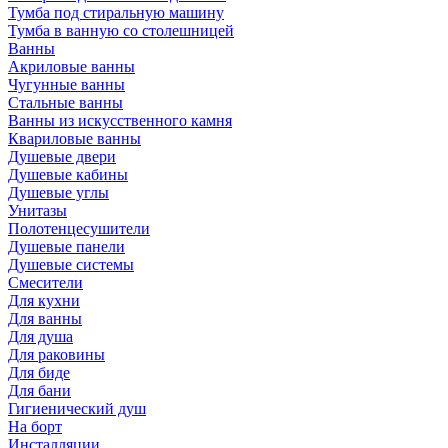
Тумба под стиральную машину
Тумба в ванную со столешницей
Ванны
Акриловые ванны
Чугунные ванны
Стальные ванны
Ванны из искусственного камня
Квариловые ванны
Душевые двери
Душевые кабины
Душевые углы
Унитазы
Полотенцесушители
Душевые панели
Душевые системы
Смесители
Для кухни
Для ванны
Для душа
Для раковины
Для биде
Для бани
Гигиенический душ
На борт
Инсталляции