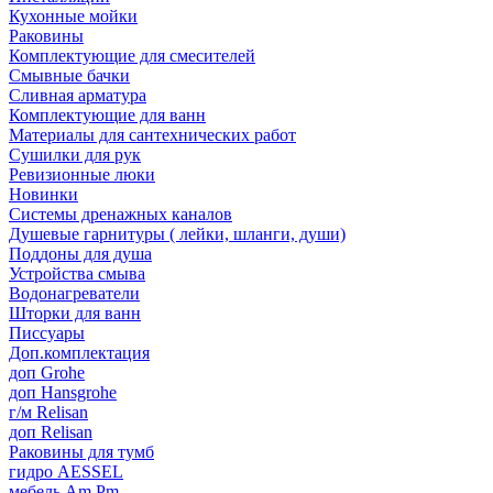
Кухонные мойки
Раковины
Комплектующие для смесителей
Смывные бачки
Сливная арматура
Комплектующие для ванн
Материалы для сантехнических работ
Сушилки для рук
Ревизионные люки
Новинки
Системы дренажных каналов
Душевые гарнитуры ( лейки, шланги, души)
Поддоны для душа
Устройства смыва
Водонагреватели
Шторки для ванн
Писсуары
Доп.комплектация
доп Grohe
доп Hansgrohe
г/м Relisan
доп Relisan
Раковины для тумб
гидро AESSEL
мебель Am.Pm