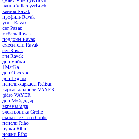
фаянс Villeroy&Boch
ванна Villeroy&Boch
ванны Ravak
профиль Ravak
углы Ravak
сет Равак
мебель Ravak
поддоны Ravak
смесители Ravak
сет Ravak
г/м Ravak
доп мойки
1MarKa
доп Opoczno
доп Laguna
панели-каркасы Relisan
каркасы-панели VAYER
gidro VAYER
доп Мойдодыр
экраны мдф
электроника Grohe
скрытые части Grohe
панели Riho
ручки Riho
ножки Riho