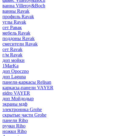
фаянс Villeroy&Boch
ванна Villeroy&Boch
ванны Ravak
профиль Ravak
углы Ravak
сет Равак
мебель Ravak
поддоны Ravak
смесители Ravak
сет Ravak
г/м Ravak
доп мойки
1MarKa
доп Opoczno
доп Laguna
панели-каркасы Relisan
каркасы-панели VAYER
gidro VAYER
доп Мойдодыр
экраны мдф
электроника Grohe
скрытые части Grohe
панели Riho
ручки Riho
ножки Riho