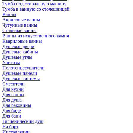
Тумба под стиральную машину
Тумба в ванную со столешницей
Ванны
Акриловые ванны
Чугунные ванны
Стальные ванны
Ванны из искусственного камня
Квариловые ванны
Душевые двери
Душевые кабины
Душевые углы
Унитазы
Полотенцесушители
Душевые панели
Душевые системы
Смесители
Для кухни
Для ванны
Для душа
Для раковины
Для биде
Для бани
Гигиенический душ
На борт
Инсталляции