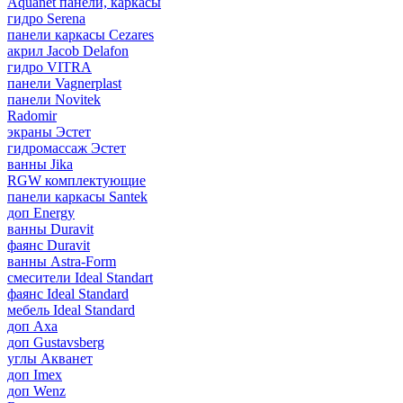
Aquanet панели, каркасы
гидро Serena
панели каркасы Cezares
акрил Jacob Delafon
гидро VITRA
панели Vagnerplast
панели Novitek
Radomir
экраны Эстет
гидромассаж Эстет
ванны Jika
RGW комплектующие
панели каркасы Santek
доп Energy
ванны Duravit
фаянс Duravit
ванны Astra-Form
смесители Ideal Standart
фаянс Ideal Standard
мебель Ideal Standard
доп Axa
доп Gustavsberg
углы Акванет
доп Imex
доп Wenz