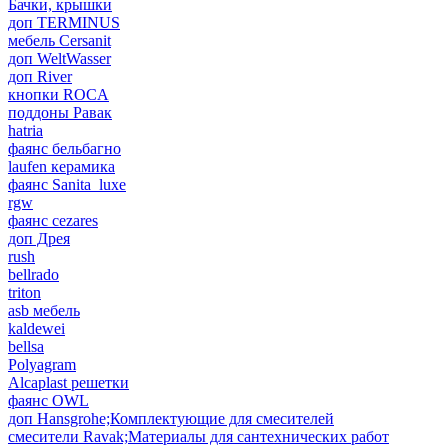
Бачки, крышки
доп TERMINUS
мебель Cersanit
доп WeltWasser
доп River
кнопки ROCA
поддоны Равак
hatria
фаянс бельбагно
laufen керамика
фаянс Sanita_luxe
rgw
фаянс cezares
доп Дрея
rush
bellrado
triton
asb мебель
kaldewei
bellsa
Polyagram
Alcaplast решетки
фаянс OWL
доп Hansgrohe;Комплектующие для смесителей
смесители Ravak;Материалы для сантехнических работ