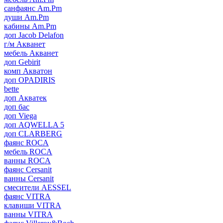
санфаянс Am.Pm
души Am.Pm
кабины Am.Pm
доп Jacob Delafon
г/м Акванет
мебель Акванет
доп Gebirit
комп Акватон
доп OPADIRIS
bette
доп Акватек
доп бас
доп Viega
доп AQWELLA 5
доп CLARBERG
фаянс ROCA
мебель ROCA
ванны ROCA
фаянс Cersanit
ванны Cersanit
смесители AESSEL
фаянс VITRA
клавиши VITRA
ванны VITRA