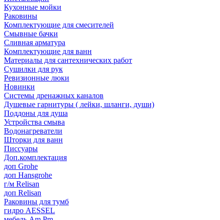
Кухонные мойки
Раковины
Комплектующие для смесителей
Смывные бачки
Сливная арматура
Комплектующие для ванн
Материалы для сантехнических работ
Сушилки для рук
Ревизионные люки
Новинки
Системы дренажных каналов
Душевые гарнитуры ( лейки, шланги, души)
Поддоны для душа
Устройства смыва
Водонагреватели
Шторки для ванн
Писсуары
Доп.комплектация
доп Grohe
доп Hansgrohe
г/м Relisan
доп Relisan
Раковины для тумб
гидро AESSEL
мебель Am.Pm