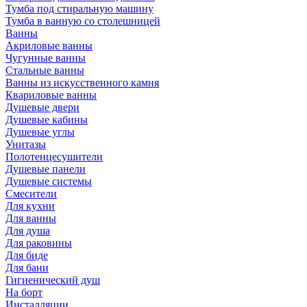
Тумба под стиральную машину
Тумба в ванную со столешницей
Ванны
Акриловые ванны
Чугунные ванны
Стальные ванны
Ванны из искусственного камня
Квариловые ванны
Душевые двери
Душевые кабины
Душевые углы
Унитазы
Полотенцесушители
Душевые панели
Душевые системы
Смесители
Для кухни
Для ванны
Для душа
Для раковины
Для биде
Для бани
Гигиенический душ
На борт
Инсталляции