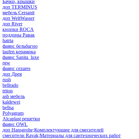
Бачки, крышки
доп TERMINUS
мебель Cersanit
доп WeltWasser
доп River
кнопки ROCA
поддоны Равак
hatria
фаянс бельбагно
laufen керамика
фаянс Sanita_luxe
rgw
фаянс cezares
доп Дрея
rush
bellrado
triton
asb мебель
kaldewei
bellsa
Polyagram
Alcaplast решетки
фаянс OWL
доп Hansgrohe;Комплектующие для смесителей
смесители Ravak;Материалы для сантехнических работ