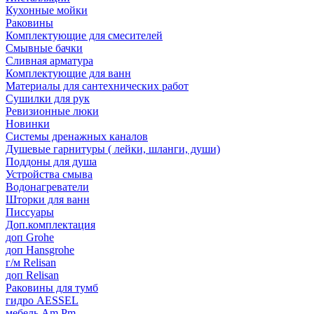
Кухонные мойки
Раковины
Комплектующие для смесителей
Смывные бачки
Сливная арматура
Комплектующие для ванн
Материалы для сантехнических работ
Сушилки для рук
Ревизионные люки
Новинки
Системы дренажных каналов
Душевые гарнитуры ( лейки, шланги, души)
Поддоны для душа
Устройства смыва
Водонагреватели
Шторки для ванн
Писсуары
Доп.комплектация
доп Grohe
доп Hansgrohe
г/м Relisan
доп Relisan
Раковины для тумб
гидро AESSEL
мебель Am.Pm