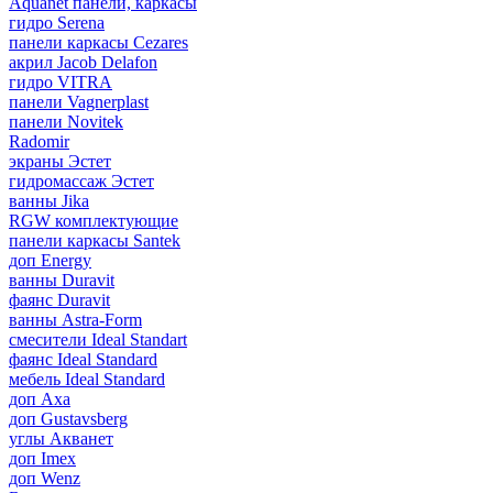
Aquanet панели, каркасы
гидро Serena
панели каркасы Cezares
акрил Jacob Delafon
гидро VITRA
панели Vagnerplast
панели Novitek
Radomir
экраны Эстет
гидромассаж Эстет
ванны Jika
RGW комплектующие
панели каркасы Santek
доп Energy
ванны Duravit
фаянс Duravit
ванны Astra-Form
смесители Ideal Standart
фаянс Ideal Standard
мебель Ideal Standard
доп Axa
доп Gustavsberg
углы Акванет
доп Imex
доп Wenz