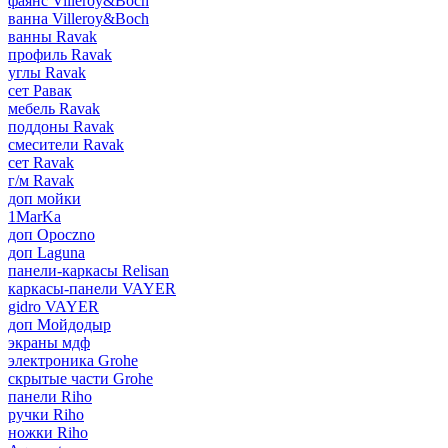
фаянс Villeroy&Boch
ванна Villeroy&Boch
ванны Ravak
профиль Ravak
углы Ravak
сет Равак
мебель Ravak
поддоны Ravak
смесители Ravak
сет Ravak
г/м Ravak
доп мойки
1MarKa
доп Opoczno
доп Laguna
панели-каркасы Relisan
каркасы-панели VAYER
gidro VAYER
доп Мойдодыр
экраны мдф
электроника Grohe
скрытые части Grohe
панели Riho
ручки Riho
ножки Riho