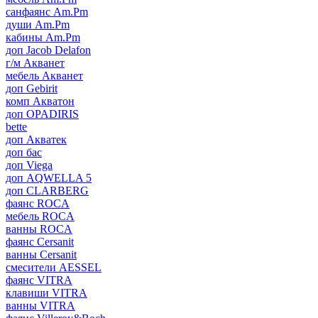
санфаянс Am.Pm
души Am.Pm
кабины Am.Pm
доп Jacob Delafon
г/м Акванет
мебель Акванет
доп Gebirit
комп Акватон
доп OPADIRIS
bette
доп Акватек
доп бас
доп Viega
доп AQWELLA 5
доп CLARBERG
фаянс ROCA
мебель ROCA
ванны ROCA
фаянс Cersanit
ванны Cersanit
смесители AESSEL
фаянс VITRA
клавиши VITRA
ванны VITRA